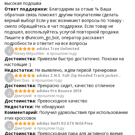
высокая подошва
Ответ поддержки:
Благодарим за отзыв 🦄 Ваша
обратная связь поможет другим покупателям сделать
верный выбор! Если у вас возникают вопросы по товару -
смело обращайтесь в чат поддержки. Если товар не
подошел, воспользуйтесь услугой повторной продажи.
Пишите в @unicorn_go_bot, оператор расскажет
подробности и ответит на все вопросы
adidas Trae Unlimited
A
Alexey Mityushkin
·
в прошлом году
Достоинства:
Привезли быстро достаточно. Похожи на
настоящие :)
Недостатки:
Не выявлено, ждём первой тренировки
adidas Z.N.E. Full-Zip Hooded Track Jacket
B
Ben Dias
·
в прошлом году
Black
Достоинства:
Прекрасно сидит, качество отличное
adidas Pro Bounce 2018
Д
Дмитрий
·
в прошлом году
Достоинства:
Превосходное качество
Недостатки:
Не обнаружил
Комментарий:
Получил удовольствия при использовании
этих кроссовок
adidas Swift R2 GTX Wild Pine
Д
Дмитрий
·
в прошлом году
Достоинства:
Превосходная пара для активного время