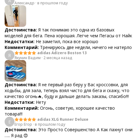
А
Александр
·
в прошлом году
Достоинства:
Я так понимаю это одна из базовых
моделей для бега. Пена хорошая. Легче чем Пегасы от Найк
Недостатки:
Не заметил, пока все хорошо
Комментарий:
Тренируюсь две недели, ничего не натерло
adidas Adizero Boston 13
Я
Якунин Вадим
·
2 месяца назад
Достоинства:
Я не первый раз беру у Вас кроссовки, для
ходьбы, для зала, теперь взял чисто для бега и скажу, что
качество огонь🔥, буду и дальше делать заказы, спасибо!!!
Недостатки:
Нету
Комментарий:
Огонь, советую, хорошее качество
товара!!!
adidas XLG Runner Deluxe
Е
Егор Егор
·
в прошлом году
Достоинства:
Это Просто Совершенство А Как пахнут они
….. Я рад 😍