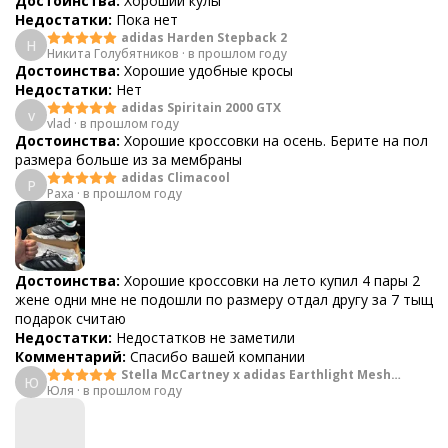
Достоинства:
Хороший кулы
Недостатки:
Пока нет
adidas Harden Stepback 2
Н
Никита Голубятников
·
в прошлом году
Достоинства:
Хорошие удобные кросы
Недостатки:
Нет
adidas Spiritain 2000 GTX
v
vlad
·
в прошлом году
Достоинства:
Хорошие кроссовки на осень. Берите на пол
размера больше из за мембраны
adidas Climacool
P
Paxa
·
в прошлом году
Достоинства:
Хорошие кроссовки на лето купил 4 пары 2
жене одни мне не подошли по размеру отдал другу за 7 тыщ
подарок считаю
Недостатки:
Недостатков не заметили
Комментарий:
Спасибо вашей компании
Stella McCartney x adidas Earthlight Mesh
Ю
Юля
·
в прошлом году
Orange