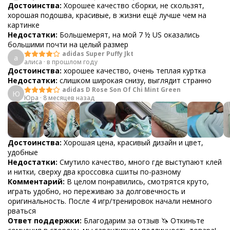
Достоинства:
Хорошее качество сборки, не скользят,
хорошая подошва, красивые, в жизни ещё лучше чем на
картинке
Недостатки:
Большемерят, на мой 7 ½ US оказались
большими почти на целый размер
adidas Super Puffy Jkt
а
алиса
·
в прошлом году
Достоинства:
хорошее качество, очень теплая куртка
Недостатки:
слишком широкая снизу, выглядит странно
adidas D Rose Son Of Chi Mint Green
Ю
Юра
·
8 месяцев назад
Достоинства:
Хорошая цена, красивый дизайн и цвет,
удобные
Недостатки:
Смутило качество, много где выступают клей
и нитки, сверху два кроссовка сшиты по-разному
Комментарий:
В целом понравились, смотрятся круто,
играть удобно, но переживаю за долговечность и
оригинальность. После 4 игр/тренировок начали немного
рваться
Ответ поддержки:
Благодарим за отзыв 🦄 Откиньте