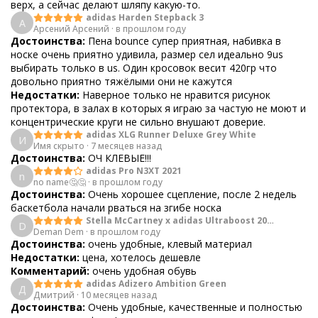
верх, а сейчас делают шляпу какую-то.
adidas Harden Stepback 3
А
Арсений Арсений
·
в прошлом году
Достоинства:
Пена bounce супер приятная, набивка в
носке очень приятно удивила, размер сел идеально 9us
выбирать только в us. Один кросовок весит 420гр что
довольно приятно тяжёлыми они не кажутся
Недостатки:
Наверное только не нравится рисунок
протектора, в залах в которых я играю за частую не моют и
концентрические круги не сильно внушают доверие.
adidas XLG Runner Deluxe Grey White
И
Имя скрыто
·
7 месяцев назад
Достоинства:
ОЧ КЛЕВЫЕ!!!
adidas Pro N3XT 2021
n
no name🤔🤔
·
в прошлом году
Достоинства:
Очень хорошее сцепление, после 2 недель
баскетбола начали рваться на згибе носка
Stella McCartney x adidas Ultraboost 20
D
Deman Dem
·
Graphic
в прошлом году
Достоинства:
очень удобные, клевый материал
Недостатки:
цена, хотелось дешевле
Комментарий:
очень удобная обувь
adidas Adizero Ambition Green
Д
Дмитрий
·
10 месяцев назад
Достоинства:
Очень удобные, качественные и полностью