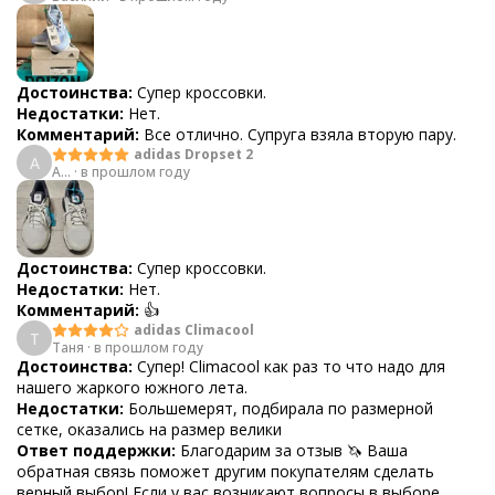
Достоинства:
Супер кроссовки.
Недостатки:
Нет.
Комментарий:
Все отлично. Супруга взяла вторую пару.
adidas Dropset 2
A
A...
·
в прошлом году
Достоинства:
Супер кроссовки.
Недостатки:
Нет.
Комментарий:
👍
adidas Climacool
Т
Таня
·
в прошлом году
Достоинства:
Супер! Climacool как раз то что надо для
нашего жаркого южного лета.
Недостатки:
Большемерят, подбирала по размерной
сетке, оказались на размер велики
Ответ поддержки:
Благодарим за отзыв 🦄 Ваша
обратная связь поможет другим покупателям сделать
верный выбор! Если у вас возникают вопросы в выборе