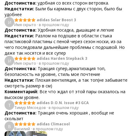
Достоинства:
удобная со всех сторон ветровка.
Недостатки:
Были бы карманы с двух сторон, было бы
удобнее
adidas Solar Boost 3
И
Имя скрыто
·
в прошлом году
Достоинства:
Удобная посадка, дышащие и легкие
Недостатки:
Разлом на подошве в области стыка
пластиковой пластины с пеной через сезон носки, из-за
чего последовали дальнейшие проблемы с подошвой. Но
даже так носятся и все супер
adidas Harden Stepback 3
И
Имя скрыто
·
в прошлом году
Достоинства:
Тракция супер,арматизация топ,
безопасность на уровне, стиль мое почтение
Недостатки:
Плохая вентиляция, а так топ(не забываете
смотреть размер в см)
Комментарий:
Все что ждал от этой пары оказалось на
высоком уровне.
adidas D.O.N. Issue #3 GCA
Т
Тимур Мясоедов
·
в прошлом году
Достоинства:
Тракция очень хорошая , вообще не
скользит
adidas Climacool
В
Василий
·
в прошлом году