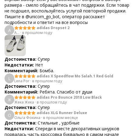
размера - смело обращайтесь в чат поддержки. Если товар
не подошел, воспользуйтесь услугой повторной продажи.
Пишите в @unicorn_go_bot, оператор расскажет
подробности и ответит на все вопросы
adidas Dropset 2
A
A...
·
в прошлом году
Достоинства:
Супер
Недостатки:
Нет
Комментарий:
Бомба.
adidas X Speedflow Mo Salah.1 Red Gold
L
Lena Por
·
в прошлом году
Достоинства:
Супер
Комментарий:
Ребята. Спасибо от души
adidas Pro Bounce 2018 Low Black
Ж
Жека Жека
·
в прошлом году
Достоинства:
Супер
adidas XLG Runner Deluxe
О
Ольга Фокина
·
в прошлом месяце
Достоинства:
Стильные , удобные
Недостатки:
Спереди в месте декоративных шнурков
порвалась часть кроссовка буквально в самом начале