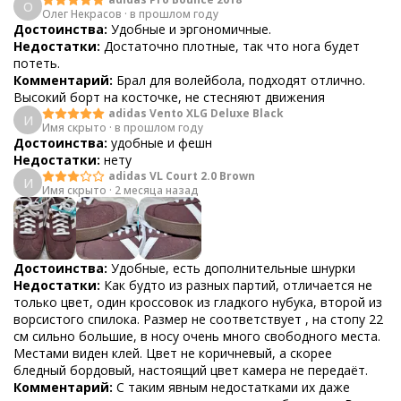
О
Олег Некрасов
·
в прошлом году
Достоинства:
Удобные и эргономичные.
Недостатки:
Достаточно плотные, так что нога будет
потеть.
Комментарий:
Брал для волейбола, подходят отлично.
Высокий борт на косточке, не стесняют движения
adidas Vento XLG Deluxe Black
И
Имя скрыто
·
в прошлом году
Достоинства:
удобные и фешн
Недостатки:
нету
adidas VL Court 2.0 Brown
И
Имя скрыто
·
2 месяца назад
Достоинства:
Удобные, есть дополнительные шнурки
Недостатки:
Как будто из разных партий, отличается не
только цвет, один кроссовок из гладкого нубука, второй из
ворсистого спилока. Размер не соответствует , на стопу 22
см сильно большие, в носу очень много свободного места.
Местами виден клей. Цвет не коричневый, а скорее
бледный бордовый, настоящий цвет камера не передаёт.
Комментарий:
С таким явным недостатками их даже