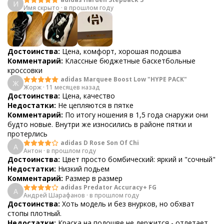
И
Имя скрыто
·
в прошлом году
Достоинства:
Цена, комфорт, хорошая подошва
Комментарий:
Классные бюджетные баскетбольные
кроссовки
adidas Marquee Boost Low "HYPE PACK"
Ж
Жорж
·
11 месяцев назад
Достоинства:
Цена, качество
Недостатки:
Не цепляются в пятке
Комментарий:
По итогу ношения в 1,5 года снаружи они
будто новые. Внутри же износились в районе пятки и
протерлись
adidas D Rose Son Of Chi
А
Антон
·
в прошлом году
Достоинства:
Цвет просто бомбический: яркий и "сочный"
Недостатки:
Низкий подьем
Комментарий:
Размер в размер
adidas Predator Accuracy+ FG
А
Андрей Шарафанов
·
в прошлом году
Достоинства:
Хоть модель и без внурков, но обхват
стопы плотный.
Недостатки:
Краска на подошве не держится - отлетает