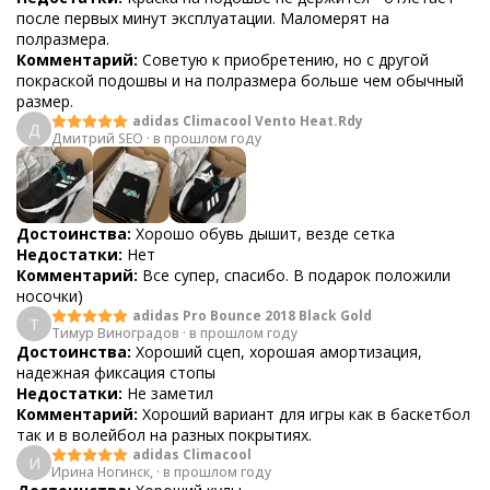
после первых минут эксплуатации. Маломерят на
полразмера.
Комментарий:
Советую к приобретению, но с другой
покраской подошвы и на полразмера больше чем обычный
размер.
adidas Climacool Vento Heat.Rdy
Д
Дмитрий SEO
·
в прошлом году
Достоинства:
Хорошо обувь дышит, везде сетка
Недостатки:
Нет
Комментарий:
Все супер, спасибо. В подарок положили
носочки)
adidas Pro Bounce 2018 Black Gold
Т
Тимур Виноградов
·
в прошлом году
Достоинства:
Хороший сцеп, хорошая амортизация,
надежная фиксация стопы
Недостатки:
Не заметил
Комментарий:
Хороший вариант для игры как в баскетбол
так и в волейбол на разных покрытиях.
adidas Climacool
И
Ирина Ногинск,
·
в прошлом году