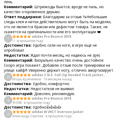
лень.
Комментарий:
Штрихкоды бьются, вроде не паль, но
качество откровенное дерьмо.
Ответ поддержки:
Благодарим за отзыв 🦄Небольшие
следы клея и нитки действительно могут быть на моделях,
это не является браком или дефектом товара. Также, не
скажется на оригинальности или его эксплуатации ❤️
adidas Pro Bounce 2018
!
! !
·
в прошлом году
Достоинства:
Удобно сели на ноге, в игре ещё не
опробовал
Недостатки:
Ждал почти месяц, но надеюсь не зря)
Комментарий:
Визуально качество очень достойное.
Скоро игра покажет. Добавлю отзыв после тренировки на
улице: кайф!!! Уверенно держит ногу, отлично амортизирует.
adidas Z.N.E. Full-Zip Hooded Track Jacket
И
Игорь Кузяченков
Black
·
10 месяцев назад
Достоинства:
Удобно, комфортно.
Недостатки:
Недостатков не выявил.
Комментарий:
Доволен, рекомендую.
adidas Pro Bounce 2018
4
41568
·
в прошлом году
Достоинства:
Удобно👍👍👍👍
adidas M VRCT Oversize Jacket
А
Александр Сергеев
·
в прошлом году