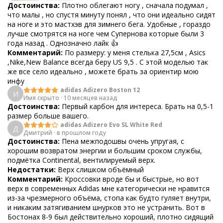
Достоинства:
Плотно облегают ногу , сначала подумал ,
что малы , но спустя минуту понял , что они идеально сидят
на ноге и это мастхэв для зимнего бега. Удобные , гораздо
лучше смотрятся на ноге чем Супернова которые были 3
года назад . Однозначно лайк 👍
Комментарий:
По размеру: у меня стелька 27,5см , Asics
,Nike,New Balance всегда беру US 9,5 . С этой моделью так
же все село идеально , можете брать за ориентир мою
инфу
adidas Adizero Boston 12
И
Имя скрыто
·
10 месяцев назад
Достоинства:
Первый карбон для интереса. Брать на 0,5-1
размер больше вашего.
adidas Adizero Evo SL White Red
Д
Дмитрий
·
в прошлом году
Достоинства:
Пена межподошвы очень упругая, с
хорошим возвратом энергии и большим сроком службы,
подмётка Continental, вентилируемый верх.
Недостатки:
Верх слишком объёмный
Комментарий:
Кроссовки вроде бы и быстрые, но вот
верх в современных Adidas мне категорически не нравится
из-за чрезмерного объёма, стопа как будто гуляет внутри,
и никаким затягиванием шнурков это не устранить. Вот в
Бостонах 8-9 был действительно хороший, плотно сидящий