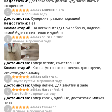
Недостатки:
Доставка чуть долгая.Буду заказывать с
экспрессом
adidas ADIPUFF Black
С
Софи
·
в прошлом году
Достоинства:
Суперские, размер подошел!
Недостатки:
Нет
Комментарий:
На ногах выглядят оч забавно, надеюсь
зимой будет в них тепло и удобно
adidas Spiritain 2000
Е
Евгений
·
в прошлом году
Достоинства:
Супер! лёгкие, качественные
Комментарий:
Как на фото так и в живую, даже круче,
рекомендую к заказу.
adidas Adizero SL
Ю
Юнусов Рустам
·
в прошлом году
Достоинства:
Супер лёгкие. Для занятий в зале
adidas Harden Vol. 4
S
Slava Putilin
·
в прошлом году
Достоинства:
Супер кросы, удобные, достаточно мягкая
пена
adidas Climacool
В
Василий
·
в прошлом году