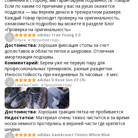
сомнения в сторону, мы гарантируем подлинность товара!
Если по каким-то причинам у вас на руках окажется
подделка — мы вернем деньги в трехкратном размере.
Каждый товар проходит проверку на оригинальность,
ознакомиться подробно вы можете в разделе Блог
«Проверка на оригинальность»
adidas Trae Young 3.0
О
Ольга
·
в прошлом году
Достоинства:
Хорошая фиксация стопы за счет
доп.вставок в области пятки и шнуровки. Отличная
амортизация подошвы.
Комментарий:
Берем уже не первую пару для
профессиональных тренировок, разные разцветки.
Износостойкость при ежедневных 3х часовых - 6 мес.
adidas D Rose Son Of Chi
С
Сережа Скип
·
в прошлом году
Достоинства:
Хорошая тракция пятка не пробивается
Недостатки:
Материал очень тяжко чистится и за время
носки немного протёрлись в верхней части где крепятся
шнурки
adidas Gamecourt Tennis White Blue
И