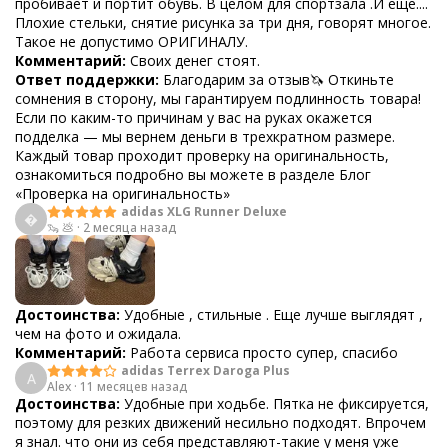
пробивает и портит обувь. В целом для спортзала .И еще....
Плохие стельки, снятие рисунка за три дня, говорят многое.
Такое не допустимо ОРИГИНАЛУ.
Комментарий:
Своих денег стоят.
Ответ поддержки:
Благодарим за отзыв🦄 Откиньте
сомнения в сторону, мы гарантируем подлинность товара!
Если по каким-то причинам у вас на руках окажется
подделка — мы вернем деньги в трехкратном размере.
Каждый товар проходит проверку на оригинальность,
ознакомиться подробно вы можете в разделе Блог
«Проверка на оригинальность»
adidas XLG Runner Deluxe

🦦 💩
·
2 месяца назад
Достоинства:
Удобные , стильные . Еще лучше выглядят ,
чем на фото и ожидала.
Комментарий:
Работа сервиса просто супер, спасибо
adidas Terrex Daroga Plus
A
Alex
·
11 месяцев назад
Достоинства:
Удобные при ходьбе. Пятка не фиксируется,
поэтому для резких движений несильно подходят. Впрочем
я знал. что они из себя представляют-такие у меня уже