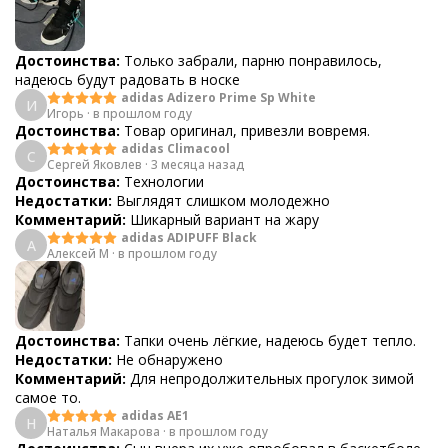
Достоинства:
Только забрали, парню понравилось,
надеюсь будут радовать в носке
adidas Adizero Prime Sp White
И
Игорь
·
в прошлом году
Достоинства:
Товар оригинал, привезли вовремя.
adidas Climacool
С
Сергей Яковлев
·
3 месяца назад
Достоинства:
Технологии
Недостатки:
Выглядят слишком молодежно
Комментарий:
Шикарный вариант на жару
adidas ADIPUFF Black
А
Алексей М
·
в прошлом году
Достоинства:
Тапки очень лёгкие, надеюсь будет тепло.
Недостатки:
Не обнаружено
Комментарий:
Для непродолжительных прогулок зимой
самое то.
adidas AE1
Н
Наталья Макарова
·
в прошлом году