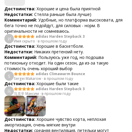
Достоинства:
Хорошие и цена была приятной
Недостатки:
Стелла раньше была лучше)
Комментарий:
Удобные, но платформа высоковата, для
бега точно не подойдут, для силовых - норм. В
оригинальности не сомневаюсь.
adidas Harden Stepback 3
И
Имя скрыто
·
в прошлом году
Достоинства:
Хорошие в баскетболе.
Недостатки:
Никаких претензий нету.
Комментарий:
Пользуюсь уже год, но подошва
потихоньку отходит. На один сезон, да из-за такую
стоимость очень хороший выбор
adidas Climawarm Bounce
S
Sergei Makarow
·
в прошлом году
Достоинства:
Хорошие были такие
adidas Harden Stepback 3
马
马克辛 Максим
·
в прошлом году
Достоинства:
Хорошее чувство корта, неплохая
амортизация, очень мягкие внутри
Недостатки:
средняя вентиляция, петельки могут