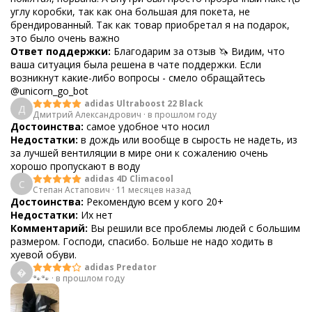
углу коробки, так как она большая для покета, не
брендированный. Так как товар приобретал я на подарок,
это было очень важно
Ответ поддержки:
Благодарим за отзыв 🦄 Видим, что
ваша ситуация была решена в чате поддержки. Если
возникнут какие-либо вопросы - смело обращайтесь
@unicorn_go_bot
adidas Ultraboost 22 Black
Д
Дмитрий Александрович
·
в прошлом году
Достоинства:
самое удобное что носил
Недостатки:
в дождь или вообще в сырость не надеть, из
за лучшей вентиляции в мире они к сожалению очень
хорошо пропускают в воду
adidas 4D Climacool
С
Степан Астапович
·
11 месяцев назад
Достоинства:
Рекомендую всем у кого 20+
Недостатки:
Их нет
Комментарий:
Вы решили все проблемы людей с большим
размером. Господи, спасибо. Больше не надо ходить в
хуевой обуви.
adidas Predator

🐾🐾
·
в прошлом году