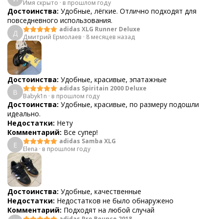
Имя скрыто
·
в прошлом году
Достоинства:
Удобные, лёгкие. Отлично подходят для
повседневного использования.
adidas XLG Runner Deluxe
Д
Дмитрий Ермолаев
·
8 месяцев назад
Достоинства:
Удобные, красивые, эпатажные
adidas Spiritain 2000 Deluxe
B
Babyk1n
·
в прошлом году
Достоинства:
Удобные, красивые, по размеру подошли
идеально.
Недостатки:
Нету
Комментарий:
Все супер!
adidas Samba XLG
E
Elena
·
в прошлом году
Достоинства:
Удобные, качественные
Недостатки:
Недостатков не было обнаружено
Комментарий:
Подходят на любой случай
adidas Pro Bounce 2018