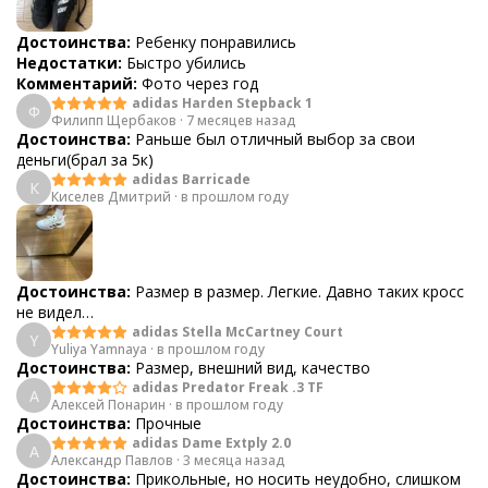
Достоинства:
Ребенку понравились
Недостатки:
Быстро убились
Комментарий:
Фото через год
adidas Harden Stepback 1
Ф
Филипп Щербаков
·
7 месяцев назад
Достоинства:
Раньше был отличный выбор за свои
деньги(брал за 5к)
adidas Barricade
К
Киселев Дмитрий
·
в прошлом году
Достоинства:
Размер в размер. Легкие. Давно таких кросс
не видел…
adidas Stella McCartney Court
Y
Yuliya Yamnaya
·
в прошлом году
Достоинства:
Размер, внешний вид, качество
adidas Predator Freak .3 TF
А
Алексей Понарин
·
в прошлом году
Достоинства:
Прочные
adidas Dame Extply 2.0
А
Александр Павлов
·
3 месяца назад
Достоинства:
Прикольные, но носить неудобно, слишком