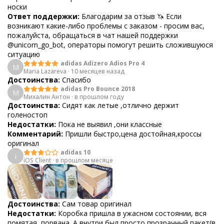
носки
Ответ поддержки:
Благодарим за отзыв 🦄 Если
возникают какие-либо проблемы с заказом - просим вас,
пожалуйста, обращаться в чат нашей поддержки
@unicorn_go_bot, операторы помогут решить сложившуюся
ситуацию
adidas Adizero Adios Pro 4
M
Maria Lazareva
·
10 месяцев назад
Достоинства:
Спасибо
adidas Pro Bounce 2018
М
Михалин Антон
·
в прошлом году
Достоинства:
Сидят как летые ,отлично держит
голеностоп
Недостатки:
Пока не выявил ,они классные
Комментарий:
Пришли быстро,цена достойная,кроссы
оригинал
adidas 10
i
iOS Client
·
в прошлом месяце
Достоинства:
Сам товар оригинал
Недостатки:
Коробка пришла в ужасном состоянии, вся
помятая, порвана. А внутри был просто прозрачный пакет(в