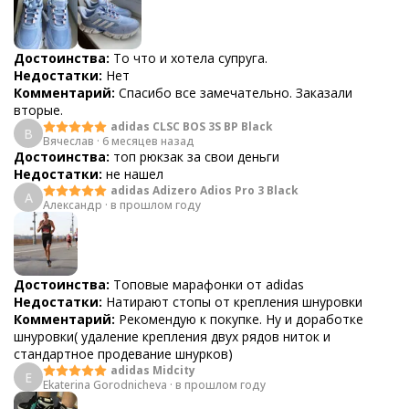
Достоинства:
То что и хотела супруга.
Недостатки:
Нет
Комментарий:
Спасибо все замечательно. Заказали
вторые.
adidas CLSC BOS 3S BP Black
В
Вячеслав
·
6 месяцев назад
Достоинства:
топ рюкзак за свои деньги
Недостатки:
не нашел
adidas Adizero Adios Pro 3 Black
А
Александр
·
в прошлом году
Достоинства:
Топовые марафонки от adidas
Недостатки:
Натирают стопы от крепления шнуровки
Комментарий:
Рекомендую к покупке. Ну и доработке
шнуровки( удаление крепления двух рядов ниток и
стандартное продевание шнурков)
adidas Midcity
E
Ekaterina Gorodnicheva
·
в прошлом году