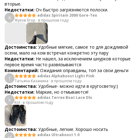
вторые.
Недостатки:
Оч быстро загрязняются полоски.
adidas Spiritain 2000 Gore-Tex
Ж
Жуков Егор
·
в прошлом году
Достоинства:
Удобные мягкие, самое то для дождливой
осени, мало на ком встречал конкретно эту пару
Недостатки:
Не нашел, за исключением шнурков которые
первое время часто развязываются
Комментарий:
Ожидания оправданы, топ за свои деньги
adidas Alphaboost Light Pink
Т
Татьяна Казанина
·
в прошлом году
Достоинства:
Удобные- можно идти в кругосветку:)
Недостатки:
Маркие, но отмываются!
adidas Terrex Boat Lace Dlx
K
Kol
·
в прошлом году
Достоинства:
Удобные, легкие. Хорошо носить
adidas Ultraboost 1.0
И