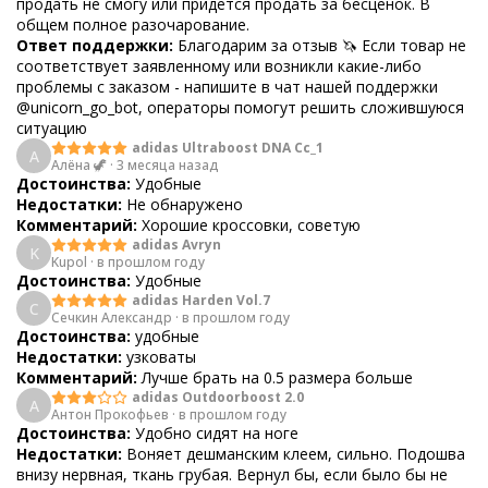
продать не смогу или придется продать за бесценок. В
общем полное разочарование.
Ответ поддержки:
Благодарим за отзыв 🦄 Если товар не
соответствует заявленному или возникли какие-либо
проблемы с заказом - напишите в чат нашей поддержки
@unicorn_go_bot, операторы помогут решить сложившуюся
ситуацию
adidas Ultraboost DNA Cc_1
А
Алёна 🦖
·
3 месяца назад
Достоинства:
Удобные
Недостатки:
Не обнаружено
Комментарий:
Хорошие кроссовки, советую
adidas Avryn
K
Kupol
·
в прошлом году
Достоинства:
Удобные
adidas Harden Vol.7
С
Сечкин Александр
·
в прошлом году
Достоинства:
удобные
Недостатки:
узковаты
Комментарий:
Лучше брать на 0.5 размера больше
adidas Outdoorboost 2.0
A
Aнтон Прокофьев
·
в прошлом году
Достоинства:
Удобно сидят на ноге
Недостатки:
Воняет дешманским клеем, сильно. Подошва
внизу нервная, ткань грубая. Вернул бы, если было бы не