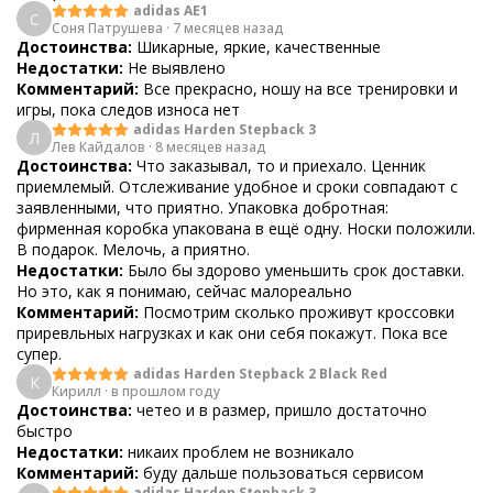
adidas AE1
С
Соня Патрушева
·
7 месяцев назад
Достоинства:
Шикарные, яркие, качественные
Недостатки:
Не выявлено
Комментарий:
Все прекрасно, ношу на все тренировки и
игры, пока следов износа нет
adidas Harden Stepback 3
Л
Лев Кайдалов
·
8 месяцев назад
Достоинства:
Что заказывал, то и приехало. Ценник
приемлемый. Отслеживание удобное и сроки совпадают с
заявленными, что приятно. Упаковка добротная:
фирменная коробка упакована в ещё одну. Носки положили.
В подарок. Мелочь, а приятно.
Недостатки:
Было бы здорово уменьшить срок доставки.
Но это, как я понимаю, сейчас малореально
Комментарий:
Посмотрим сколько проживут кроссовки
приревльных нагрузках и как они себя покажут. Пока все
супер.
adidas Harden Stepback 2 Black Red
К
Кирилл
·
в прошлом году
Достоинства:
четео и в размер, пришло достаточно
быстро
Недостатки:
никаих проблем не возникало
Комментарий:
буду дальше пользоваться сервисом
adidas Harden Stepback 3