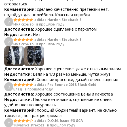
оторваться
Комментарий:
сделано качественно претензий нет,
подойдут для волейбола. Классная коробка
adidas Harden Stepback 3
И
Имя скрыто
·
в прошлом году
Достоинства:
Хорошее сцепление с паркетом
Недостатки:
Нет
adidas Harden Stepback 3
И
Имя скрыто
·
в прошлом году
Достоинства:
Хорошее сцепление, даже с пыльным залом
Недостатки:
Взял на 1/3 размер меньше, чутка жмут
Комментарий:
Хорошие кросовки, дизайн очень зацепил
adidas Pro Bounce 2018 Black Gold
В
Влад
·
в прошлом году
Достоинства:
Хорошее соотношение цены и качества
Недостатки:
Плохая вентиляция, сцепление не очень
удобно плотно шнуровать
Комментарий:
Хороший бюджетный вариант, не сильно
тяжелые, но тракция хромает
adidas D.O.N. Issue #3 GCA
Y
Yulyashka.strekoza
·
в прошлом году