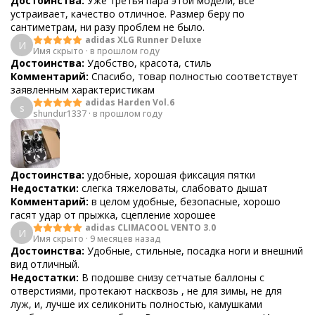
Достоинства:
Уже третья пара этой модели, все
устраивает, качество отличное. Размер беру по
сантиметрам, ни разу проблем не было.
adidas XLG Runner Deluxe
И
Имя скрыто
·
в прошлом году
Достоинства:
Удобство, красота, стиль
Комментарий:
Спасибо, товар полностью соответствует
заявленным характеристикам
adidas Harden Vol.6
s
shundur1337
·
в прошлом году
Достоинства:
удобные, хорошая фиксация пятки
Недостатки:
слегка тяжеловаты, слабовато дышат
Комментарий:
в целом удобные, безопасные, хорошо
гасят удар от прыжка, сцепление хорошее
adidas CLIMACOOL VENTO 3.0
И
Имя скрыто
·
9 месяцев назад
Достоинства:
Удобные, стильные, посадка ноги и внешний
вид отличный.
Недостатки:
В подошве снизу сетчатые баллоны с
отверстиями, протекают насквозь , не для зимы, не для
луж, и, лучше их селиконить полностью, камушками