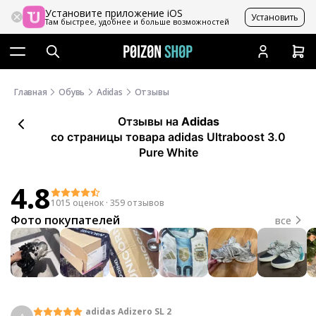
Установите приложение iOS
Установить
Там быстрее, удобнее и больше возможностей
Главная
Обувь
Adidas
Отзывы
Отзывы
на
Adidas
со страницы товара adidas Ultraboost 3.0
Pure White
4.8
1015 оценок
·
359 отзывов
Фото покупателей
все
adidas Adizero SL 2