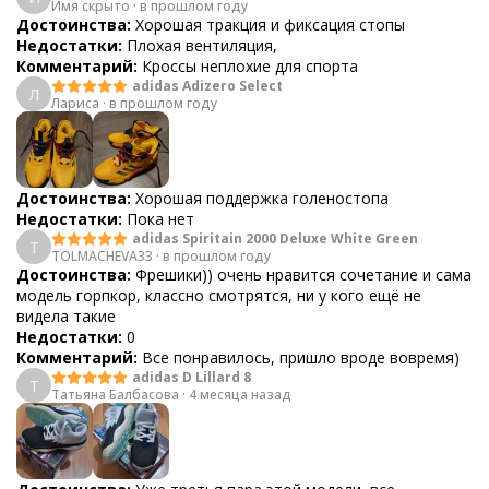
Имя скрыто
·
в прошлом году
Достоинства:
Хорошая тракция и фиксация стопы
Недостатки:
Плохая вентиляция,
Комментарий:
Кроссы неплохие для спорта
adidas Adizero Select
Л
Лариса
·
в прошлом году
Достоинства:
Хорошая поддержка голеностопа
Недостатки:
Пока нет
adidas Spiritain 2000 Deluxe White Green
T
TOLMACHEVA33
·
в прошлом году
Достоинства:
Фрешики)) очень нравится сочетание и сама
модель горпкор, классно смотрятся, ни у кого ещё не
видела такие
Недостатки:
0
Комментарий:
Все понравилось, пришло вроде вовремя)
adidas D Lillard 8
Т
Татьяна Балбасова
·
4 месяца назад