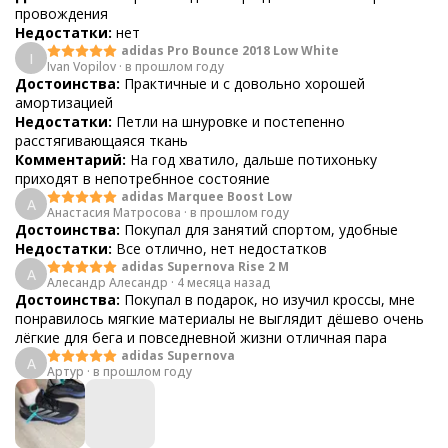
провождения
Недостатки:
нет
adidas Pro Bounce 2018 Low White
I
Ivan Vopilov
·
в прошлом году
Достоинства:
Практичные и с довольно хорошей
амортизацией
Недостатки:
Петли на шнуровке и постепенно
расстягивающаяся ткань
Комментарий:
На год хватило, дальше потихоньку
приходят в непотребнное состояние
adidas Marquee Boost Low
А
Анастасия Матросова
·
в прошлом году
Достоинства:
Покупал для занятий спортом, удобные
Недостатки:
Все отлично, нет недостатков
adidas Supernova Rise 2 M
А
Алесандр Алесандр
·
4 месяца назад
Достоинства:
Покупал в подарок, но изучил кроссы, мне
понравилось мягкие материалы не выглядит дёшево очень
лёгкие для бега и повседневной жизни отличная пара
adidas Supernova
А
Артур
·
в прошлом году