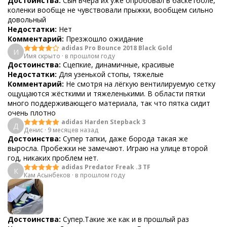
Достоинства:
Сын вчера их уже опробовал в баскетболе,
коленки вообще не чувствовали прыжки, вообщем сильно
довольный
Недостатки:
Нет
Комментарий:
Презжошло ожидание
adidas Pro Bounce 2018 Black Gold
И
Имя скрыто
·
в прошлом году
Достоинства:
Сцепкие, динамичные, красивые
Недостатки:
Для узенькой стопы, тяжелые
Комментарий:
Не смотря на лёгкую вентилируемую сетку
ощущаются жёсткими и тяжеленькими. В области пятки
много поддерживающего материала, так что пятка сидит
очень плотно
adidas Harden Stepback 3
Д
Денис
·
9 месяцев назад
Достоинства:
Супер тапки, даже борода такая же
выросла. Пробежки не замечают. Играю на улице второй
год, никаких проблем нет.
adidas Predator Freak .3 TF
К
Кам Асынбеков
·
в прошлом году
Достоинства:
Супер.Такие же как и в прошлый раз