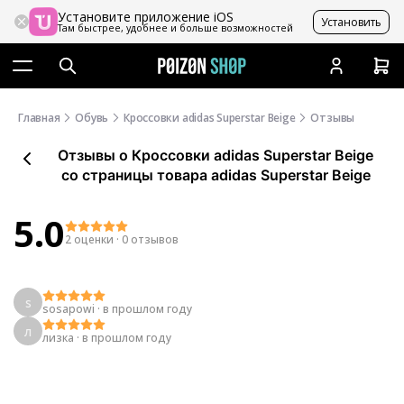
Установите приложение iOS
Установить
Там быстрее, удобнее и больше возможностей
Главная
Обувь
Кроссовки adidas Superstar Beige
Отзывы
Отзывы
о
Кроссовки adidas Superstar Beige
со страницы товара adidas Superstar Beige
5.0
2 оценки
·
0 отзывов
s
sosapowi
·
в прошлом году
л
лизка
·
в прошлом году