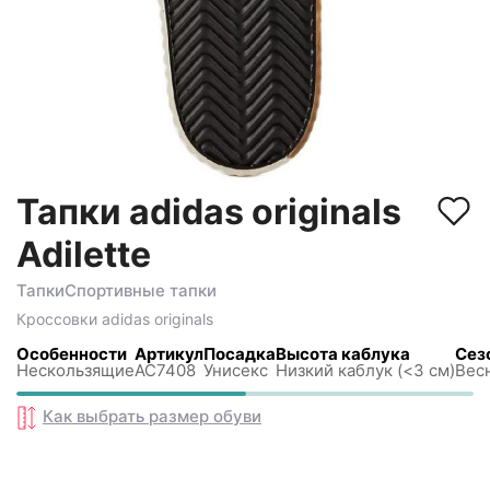
Тапки adidas originals
Adilette
Тапки
Спортивные тапки
Кроссовки
adidas originals
Особенности
Артикул
Посадка
Высота каблука
Сез
Нескользящиe
AC7408
Унисекс
Низкий каблук (<3 см)
Весн
Как выбрать размер
обуви