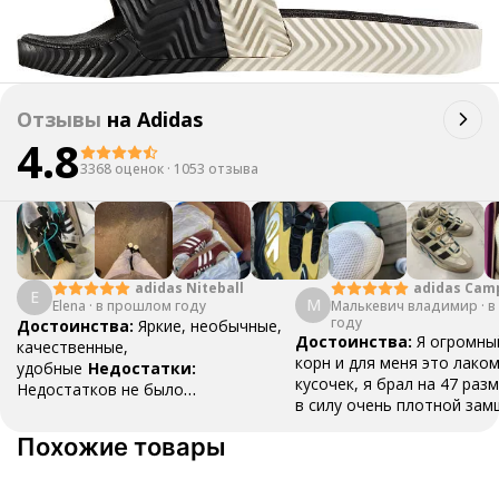
Отзывы
на
Adidas
4.8
3368 оценок
·
1053 отзыва
adidas Cam
adidas Niteball
E
М
Малькевич владимир
·
в
Elena
·
в прошлом году
году
Достоинства:
Яркие, необычные,
Достоинства:
Я огромны
качественные,
корн и для меня это лако
удобные
Недостатки:
кусочек, я брал на 47 разм
Недостатков не было
в силу очень плотной зам
обнаружено
Комментарий:
Очень
разносить , вещь как для
удобные, пришли быстро, хорошо
Похожие товары
топ , наклейки ,шнурки и 
упаковано
все в коробке .Это классн
даже не смотря на свою ц