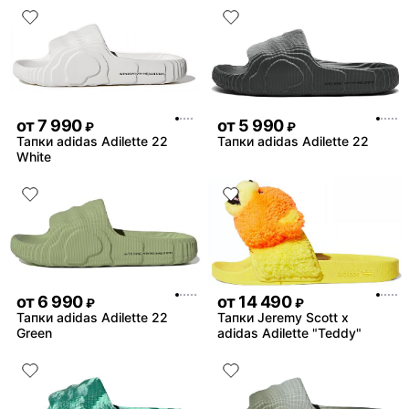
стоит того
Недостатки:
замша , это все ,но это в
времени
Комментарий:
фанатов это пушка , бери
пожалеете
от
7 990
от
5 990
₽
₽
Тапки adidas Adilette 22
Тапки adidas Adilette 22
White
от
6 990
от
14 490
₽
₽
Тапки adidas Adilette 22
Тапки Jeremy Scott x
Green
adidas Adilette "Teddy"