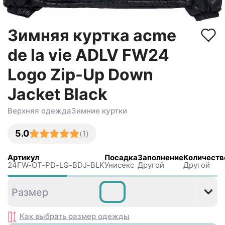
Зимняя куртка acme
de la vie ADLV FW24
Logo Zip-Up Down
Jacket Black
Верхняя одежда
Зимние куртки
5.0
(
1
)
Артикул
Посадка
Заполнение
Количеств
24FW-OT-PD-LG-BDJ-BLK
Унисекс
Другой
Другой
0
1
2
Размер
Как выбрать размер
одежды