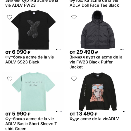
Зимняя куртка acme de la
Футболка acme de la vie
vie ADLV FW23
ADLV Doll Face Tee Black
от
6 990
от
29 490
₽
₽
Футболка acme de la vie
Зимняя куртка acme de la
ADLV SS23 Black
vie FW23 Black Puffer
Jacket
от
5 990
от
13 490
₽
₽
Футболка acme de la vie
Худи acme de la vieADLV
ADLV Basic Short Sleeve T-
shirt Green