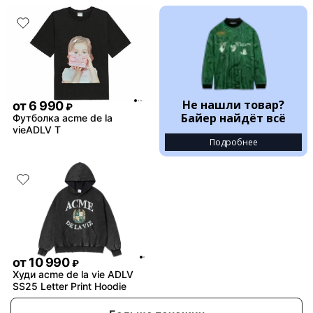
Не нашли товар?
от
6 990
₽
Байер найдёт всё
Футболка acme de la
vieADLV T
Подробнее
от
10 990
₽
Худи acme de la vie ADLV
SS25 Letter Print Hoodie