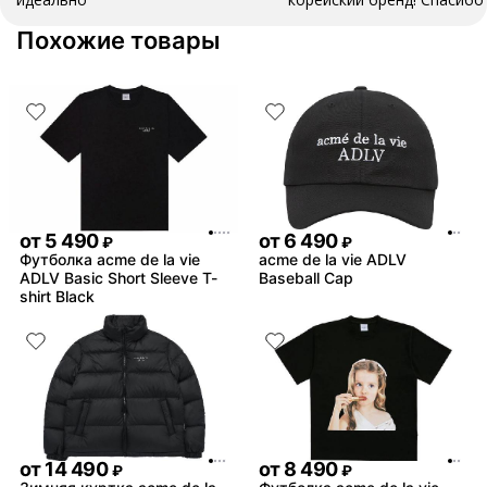
подгон!
Похожие товары
от
5 490
от
6 490
₽
₽
Футболка acme de la vie
acme de la vie ADLV
ADLV Basic Short Sleeve T-
Baseball Cap
shirt Black
от
14 490
от
8 490
₽
₽