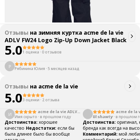
Отзывы
на
зимняя куртка acme de la vie
ADLV FW24 Logo Zip-Up Down Jacket Black
5.0
1 оценка
·
0 отзывов
Р
Рябинина Юлия
·
5 месяцев назад
Отзывы
на
acme de la vie
5.0
3 оценки
·
2 отзыва
acme de la vie ADLV
acme de la 
И
Имя скрыто
·
Cartoon Print Hoodie
в прошлом году
⁣⁣𝙡𝙞𝙡 ⁣𝙨𝙝𝙖𝙬𝙩𝙮
·
в прошлом г
Cartoon Pri
Black
Black
Достоинства:
хорошее
Достоинства:
оригинал,
качество
Недостатки:
если бы
бренда как всегда на высо
была длинее было бы вообще
Комментарий:
мой люб
идеально
корейский бренд! Спасибо