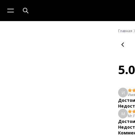
Главная
5.
И
Имя
Достои
Недост
M
Mr.
Достои
Недост
Коммен