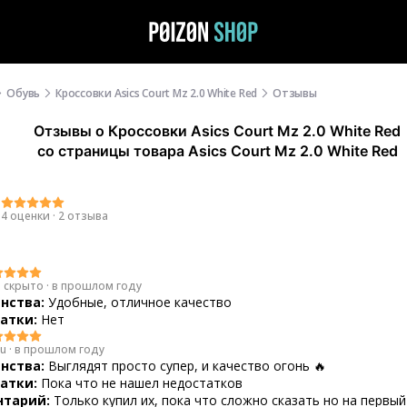
Обувь
Кроссовки Asics Court Mz 2.0 White Red
Отзывы
Отзывы
о
Кроссовки Asics Court Mz 2.0 White Red
со страницы товара Asics Court Mz 2.0 White Red
0
4 оценки
·
2 отзыва
 скрыто
·
в прошлом году
нства:
Удобные, отличное качество
атки:
Нет
Fu
·
в прошлом году
нства:
Выглядят просто супер, и качество огонь 🔥
атки:
Пока что не нашел недостатков
тарий:
Только купил их, пока что сложно сказать но на первый