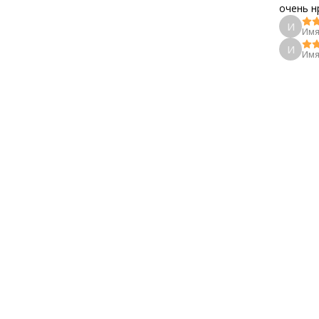
очень н
И
Имя
И
Имя