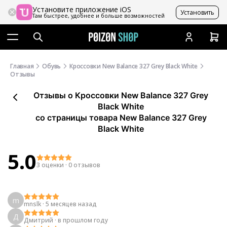
Установите приложение iOS
Установить
Там быстрее, удобнее и больше возможностей
Главная
Обувь
Кроссовки New Balance 327 Grey Black White
Отзывы
Отзывы
о
Кроссовки New Balance 327 Grey
Black White
со страницы товара New Balance 327 Grey
Black White
5.0
3 оценки
·
0 отзывов
m
mnslk
·
5 месяцев назад
Д
Дмитрий
·
в прошлом году