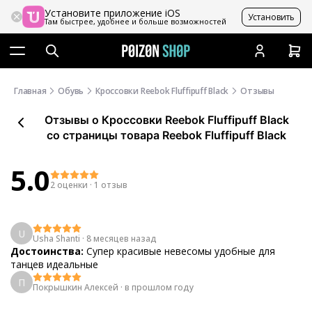
Установите приложение iOS
Установить
Там быстрее, удобнее и больше возможностей
Главная
Обувь
Кроссовки Reebok Fluffipuff Black
Отзывы
Отзывы
о
Кроссовки Reebok Fluffipuff Black
со страницы товара Reebok Fluffipuff Black
5.0
2 оценки
·
1 отзыв
U
Usha Shanti
·
8 месяцев назад
Достоинства:
Супер красивые невесомы удобные для
танцев идеальные
П
Покрышкин Алексей
·
в прошлом году