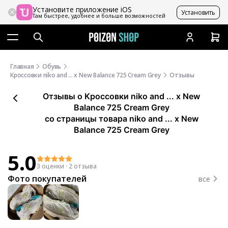
Установите приложение iOS
Установить
Там быстрее, удобнее и больше возможностей
Главная
Обувь
Кроссовки niko and ... x New Balance 725 Cream Grey
Отзывы
Отзывы
о
Кроссовки niko and ... x New
Balance 725 Cream Grey
со страницы товара niko and ... x New
Balance 725 Cream Grey
5.0
3 оценки
·
2 отзыва
Фото покупателей
все