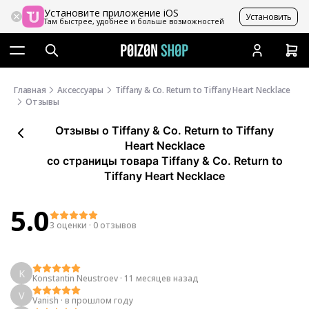
Установите приложение iOS
Установить
Там быстрее, удобнее и больше возможностей
Главная
Аксессуары
Tiffany & Co. Return to Tiffany Heart Necklace
Отзывы
Отзывы
о
Tiffany & Co. Return to Tiffany
Heart Necklace
со страницы товара Tiffany & Co. Return to
Tiffany Heart Necklace
5.0
3 оценки
·
0 отзывов
K
Konstantin Neustroev
·
11 месяцев назад
V
Vanish
·
в прошлом году