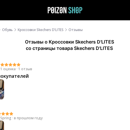
Обувь
Кроссовки Skechers D'LITES
Отзывы
Отзывы
о
Кроссовки Skechers D'LITES
со страницы товара Skechers D'LITES
0
1 оценка
·
1 отзыв
покупателей
 Spring
·
в прошлом году