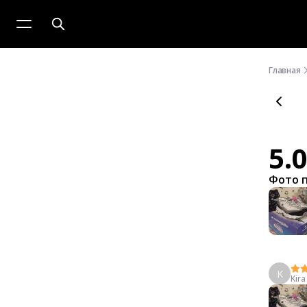
Главная
5.
Фото 
K
Kira