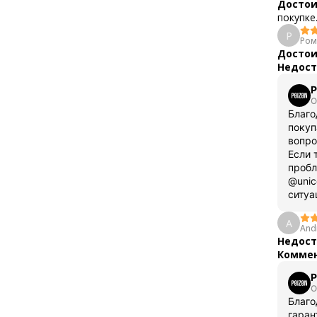
Достои
покупке
Р
Ром
Достои
Недост
P
О
Благо
покуп
вопро
Если 
пробл
@unic
ситу
A
And
Недост
Коммен
P
О
Благо
гаран