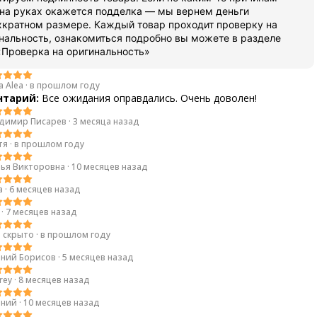
 на руках окажется подделка — мы вернем деньги
хкратном размере. Каждый товар проходит проверку на
нальность, ознакомиться подробно вы можете в разделе
«Проверка на оригинальность»
a Alea
·
в прошлом году
тарий:
Все ожидания оправдались. Очень доволен!
димир Писарев
·
3 месяца назад
тя
·
в прошлом году
ья Викторовна
·
10 месяцев назад
а
·
6 месяцев назад
·
7 месяцев назад
 скрыто
·
в прошлом году
ений Борисов
·
5 месяцев назад
rey
·
8 месяцев назад
ений
·
10 месяцев назад