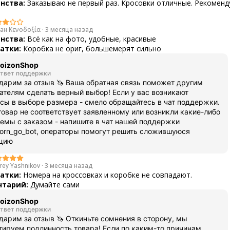
нства:
Заказываю не первый раз. Кросовки отличные. Рекоменд
.
ан Κενοδοξία
·
3 месяца назад
нства:
Всё как на фото, удобные, красивые
атки:
Коробка не ориг, большемерят сильно
oizonShop
твет поддержки
дарим за отзыв 🦄 Ваша обратная связь поможет другим
ателям сделать верный выбор! Если у вас возникают
сы в выборе размера - смело обращайтесь в чат поддержки.
товар не соответствует заявленному или возникли какие-либо
емы с заказом - напишите в чат нашей поддержки
orn_go_bot, операторы помогут решить сложившуюся
ацию
rey Yashnikov
·
3 месяца назад
атки:
Номера на кроссовках и коробке не совпадают.
тарий:
Думайте сами
oizonShop
твет поддержки
дарим за отзыв 🦄 Откиньте сомнения в сторону, мы
тируем подлинность товара! Если по каким-то причинам