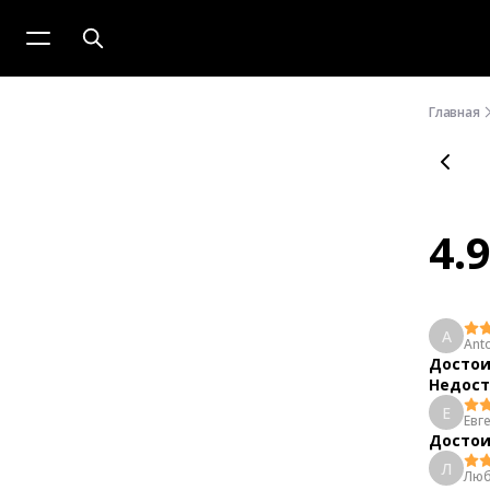
Главная
4.
A
Ant
Достои
Недост
Е
Евг
Достои
Л
Люб