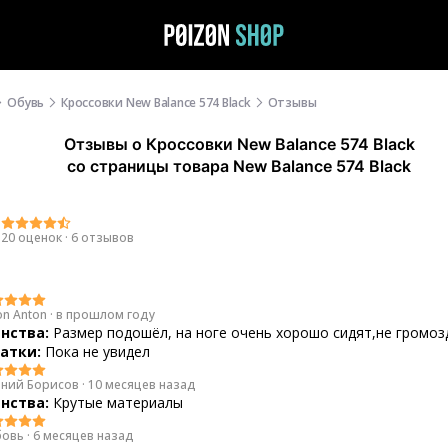
Обувь
Кроссовки New Balance 574 Black
Отзывы
Отзывы
о
Кроссовки New Balance 574 Black
со страницы товара New Balance 574 Black
9
20 оценок
·
6 отзывов
on Anton
·
в прошлом году
нства:
Размер подошёл, на ноге очень хорошо сидят,не громоз
атки:
Пока не увидел
ений Борисов
·
10 месяцев назад
нства:
Крутые материалы
овь
·
6 месяцев назад