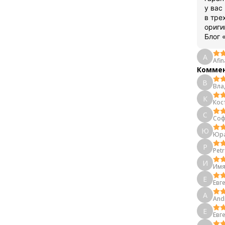
у вас
в тре
ориги
Блог 
A
Afin
Коммен
В
Вла
К
Кос
С
Соф
Ю
Юр
P
Petr
И
Имя
Е
Евг
A
And
Е
Евг