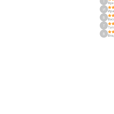
I
Iliy
И
Ира
В
Вас
T
Tат
В
Вла