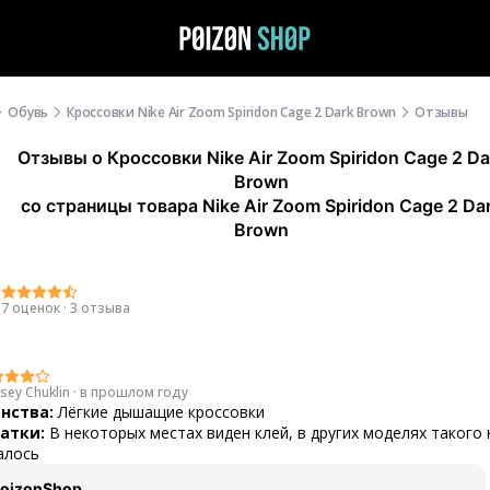
Обувь
Кроссовки Nike Air Zoom Spiridon Cage 2 Dark Brown
Отзывы
Отзывы
о
Кроссовки Nike Air Zoom Spiridon Cage 2 Da
Brown
со страницы товара Nike Air Zoom Spiridon Cage 2 Da
Brown
9
7 оценок
·
3 отзыва
sey Chuklin
·
в прошлом году
нства:
Лёгкие дышащие кроссовки
атки:
В некоторых местах виден клей, в других моделях такого 
алось
oizonShop