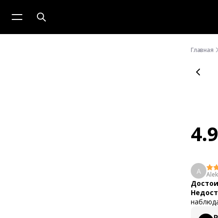
Главная
4.
A
Alek
Достои
Недост
наблюд
P