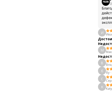
О
Благо
дейст
дефек
экспл
И
Ива
Достои
Недост
М
Мак
Недост
В
Вла
б
бу
·
С
Сер
K
Kat