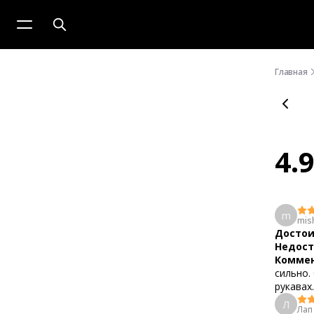
Главная
4.
m
mis
Достои
Недост
Коммен
сильно.
рукавах.
Л
Лап