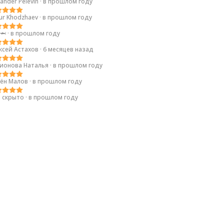
ander Pelevin
·
в прошлом году
ur Khodzhaev
·
в прошлом году
🦈
·
в прошлом году
ксей Астахов
·
6 месяцев назад
ионова Наталья
·
в прошлом году
ён Малов
·
в прошлом году
 скрыто
·
в прошлом году