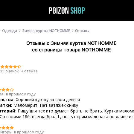
Одежда
Зимняя куртка NOTHOMME
Отзывы
Отзывы
о
Зимняя куртка NOTHOMME
со страницы товара NOTHOMME
9
15 оценок
·
4 отзыва
ha
·
в прошлом году
нства:
Хороший куртку за свои деньги
атки:
Маломерит, Нет затяжек снизу
тарий:
Пишу для тех кто думает брать не брать. Куртка малом
 Со своими 186, всегда брал L, но тут прям маловата по длине и 
 Игорь
·
в прошлом году