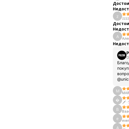
Достои
Недост
z
zzz
Достои
Недост
А
Але
Недост
P
О
Благо
покуп
вопро
@unic
M
MA

🗡
·
В
Ваа
e
ever
A