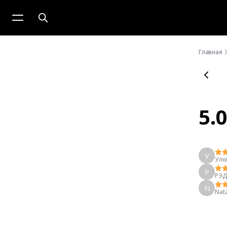
Главная
5.
У
Улю
Р
РЭ
N
Nata