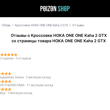
Обувь
Кроссовки HOKA ONE ONE Kaha 2 GTX
Отзывы
Отзывы
о
Кроссовки HOKA ONE ONE Kaha 2 GTX
со страницы товара HOKA ONE ONE Kaha 2 GTX
0
3 оценки
·
0 отзывов
мджиева Элина
·
5 месяцев назад
ДХОТЧИЛИСЛАВА
·
11 месяцев назад
liya
·
7 месяцев назад