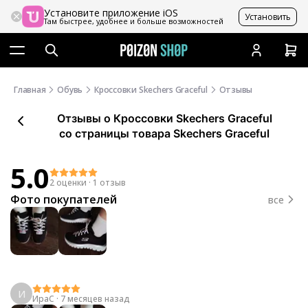
Установите приложение iOS
Установить
Там быстрее, удобнее и больше возможностей
Главная
Обувь
Кроссовки Skechers Graceful
Отзывы
Отзывы
о
Кроссовки Skechers Graceful
со страницы товара Skechers Graceful
5.0
2 оценки
·
1 отзыв
Фото покупателей
все
И
ИраС
·
7 месяцев назад