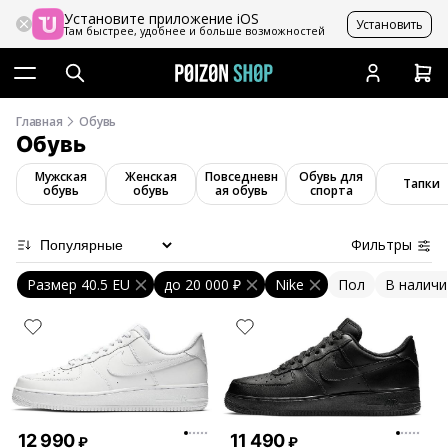
Установите приложение iOS
Установить
Там быстрее, удобнее и больше возможностей
Главная
Обувь
Обувь
Мужская
Женская
Повседневн
Обувь для
Тапки
обувь
обувь
ая обувь
спорта
Фильтры
Размер 40.5 EU
до
20 000 ₽
Nike
Пол
В наличи
12 990
11 490
₽
₽