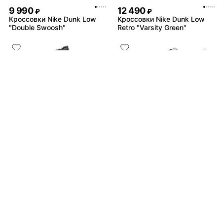
9 990
12 490
₽
₽
Кроссовки Nike Dunk Low
Кроссовки Nike Dunk Low
"Double Swoosh"
Retro "Varsity Green"
9 490
11 990
₽
₽
Кроссовки Nike Initiator
Кроссовки Nike V2K Run
Black
Не нашли товар?
11 990
₽
Байер найдёт всё
Кроссовки Nike Air Force 1
Low Black White