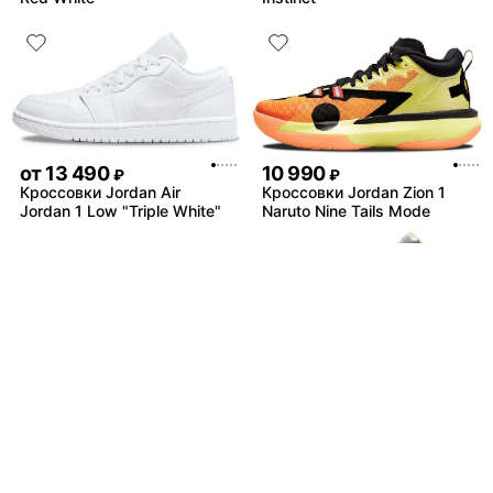
от
13 490
10 990
₽
₽
Кроссовки Jordan Air
Кроссовки Jordan Zion 1
Jordan 1 Low "Triple White"
Naruto Nine Tails Mode
от
8 990
от
15 490
₽
₽
Кроссовки Jordan Air
Кроссовки Jordan Air
Jordan 4 RM "Jade Horizon"
Jordan 5 Retro SE "What
The"