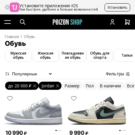
Установите приложение iOS
Установить
Там быстрее, удобнее и больше возможностей
Главная
Обувь
Обувь
Мужская
Женская
Повседневн
Обувь для
Тапки
обувь
обувь
ая обувь
спорта
Фильтры
до
20 000 ₽
Jordan
Размер
Пол
В наличии
Все
10 990
9 990
₽
₽