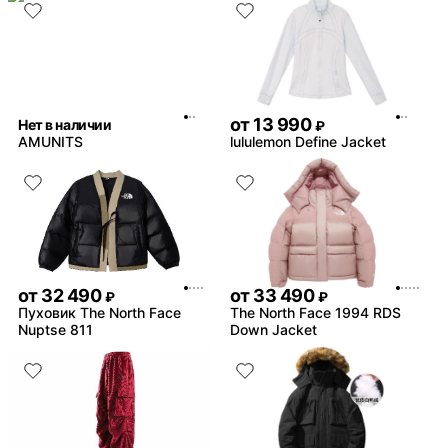
от
13 990
Нет в наличии
₽
AMUNITS
lululemon Define Jacket
от
32 490
от
33 490
₽
₽
Пуховик The North Face
The North Face 1994 RDS
Nuptse 811
Down Jacket