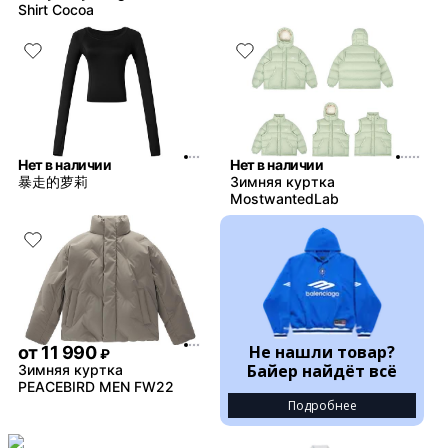
Shirt Cocoa
Нет в наличии
Нет в наличии
暴走的萝莉
Зимняя куртка
MostwantedLab
Не нашли товар?
от
11 990
₽
Байер найдёт всё
Зимняя куртка
PEACEBIRD MEN FW22
Подробнее