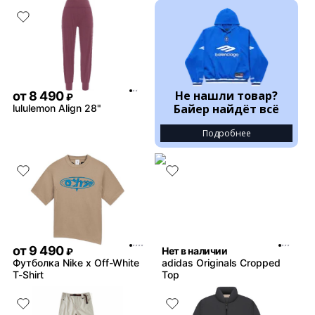
Не нашли товар?
от
8 490
₽
Байер найдёт всё
lululemon Align 28"
Подробнее
от
9 490
Нет в наличии
₽
Футболка Nike x Off-White
adidas Originals Cropped
T-Shirt
Top