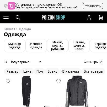
Установите приложение iOS
Установить
Там быстрее, удобнее и больше возможностей
Главная
Одежда
Одежда
Майки,
Штаны,
Мужская
Женская
Верхняя
кофты,
шорты,
одежда
одежда
одежда
рубашки
носки
Фильтры
Размер
Цена
Пол
Бренд
В наличии
Все товары