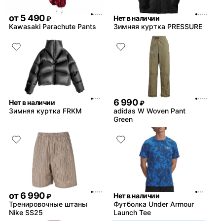
от
5 490
Нет в наличии
₽
Kawasaki Parachute Pants
Зимняя куртка PRESSURE
6 990
Нет в наличии
₽
Зимняя куртка FRKM
adidas W Woven Pant
Green
от
6 990
Нет в наличии
₽
Тренировочные штаны
Футболка Under Armour
Nike SS25
Launch Tee