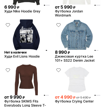
6 990
от
5 990
₽
₽
Худи Nike Hoodie Grey
Футболка Jordan
Wordmark
8 990
Нет в наличии
₽
Худи Evil Lions Hoodie
Джинсовая куртка Lee
101+ SS22 Denim Jacket
от
9 990
от
4 990
₽
₽
от
5 490
₽
Футболка SKIMS Fits
Футболка Crying Center
Everybody Long Sleeve T-