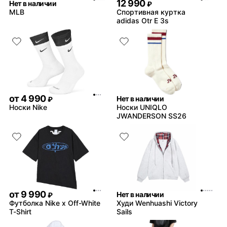
12 990
Нет в наличии
₽
MLB
Спортивная куртка
adidas Otr E 3s
от
4 990
Нет в наличии
₽
Носки Nike
Носки UNIQLO
JWANDERSON SS26
от
9 990
Нет в наличии
₽
Футболка Nike x Off-White
Худи Wenhuashi Victory
T-Shirt
Sails