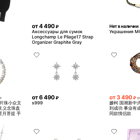
от
4 490
Нет в наличии
₽
Аксессуары для сумок
Украшения M
Longchamp Le Pliage17 Strap
Organizer Graphite Gray
от
6 490
от
3 490
₽
₽
о
₽
药片珠小众文
s999
嫒柯 国潮新中式
主义念珠盘
到成功 事业有成
星月菩提 手
同款情侣款