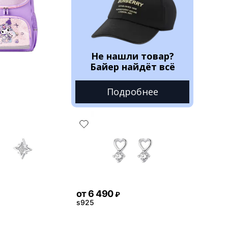
Не нашли товар?
Байер найдёт всё
Подробнее
от
6 490
₽
s925