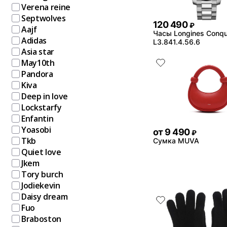
Verena reine
Septwolves
120 490
₽
Aajf
Часы Longines Conqu
Adidas
L3.841.4.56.6
Asia star
May10th
Pandora
Kiva
Deep in love
Lockstarfy
Enfantin
Yoasobi
от
9 490
₽
Tkb
Сумка MUVA
Quiet love
Jkem
Tory burch
Jodiekevin
Daisy dream
Fuo
Braboston