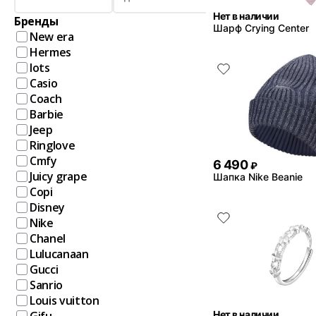
Нет в наличии
Бренды
Шарф Crying Center
New era
Hermes
Iots
Casio
Coach
Barbie
Jeep
Ringlove
Cmfy
6 490
₽
Juicy grape
Шапка Nike Beanie
Copi
Disney
Nike
Chanel
Lulucanaan
Gucci
Sanrio
Louis vuitton
Нет в наличии