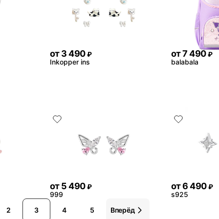
от
3 490
от
7 490
₽
₽
Inkopper ins
balabala
от
5 490
от
6 490
₽
₽
999
s925
2
3
4
5
Вперёд