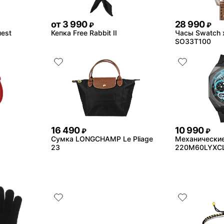
от
3 990
28 990
₽
₽
est
Кепка Free Rabbit II
Часы Swatch 
SO33T100
16 490
10 990
₽
₽
Сумка LONGCHAMP Le Pliage
Механические
23
220M60LYXC