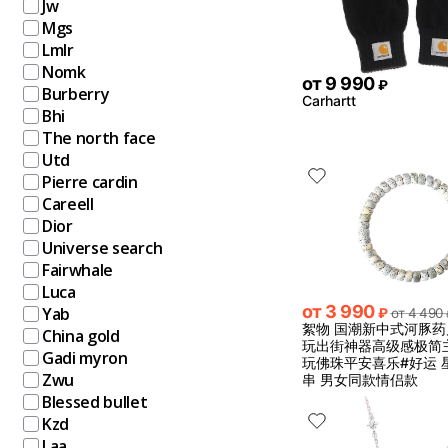
Jw
Mgs
Lmlr
Nomk
от
9 990
₽
Burberry
Carhartt
Bhi
The north face
Utd
Pierre cardin
Careell
Dior
Universe search
Fairwhale
Luca
от
3 990
Yab
₽
от
4 490
絮物 国潮新中式河豚
China gold
玩出街神器高级感极简
Gadi myron
玩佛珠平安喜乐#好运 
Zwu
串 男女同款情侣款
Blessed bullet
Kzd
Laa