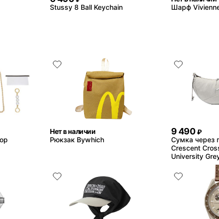
Stussy 8 Ball Keychain
Шарф Vivienn
9 490
Нет в наличии
₽
hop
Рюкзак Bywhich
Сумка через 
Crescent Cro
University Gre