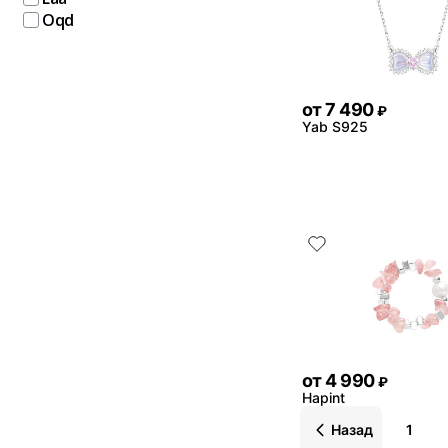
Oqd
от
7 490
₽
Yab S925
от
4 990
₽
Hapint
Назад
1