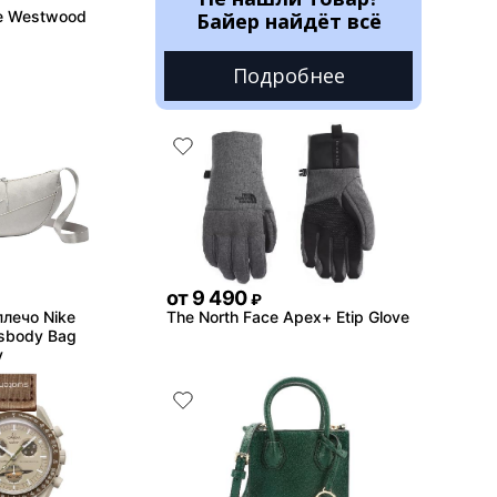
e Westwood
Байер найдёт всё
Подробнее
от
9 490
₽
плечо Nike
The North Face Apex+ Etip Glove
ssbody Bag
y