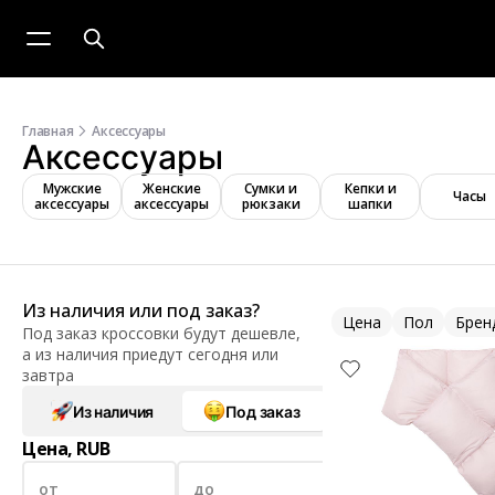
Главная
Аксессуары
Аксессуары
Мужские
Женские
Сумки и
Кепки и
Часы
аксессуары
аксессуары
рюкзаки
шапки
Из наличия или под заказ?
Цена
Пол
Брен
Под заказ кроссовки будут дешевле,
а из наличия приедут сегодня или
завтра
Из наличия
Под заказ
Цена, RUB
от
до