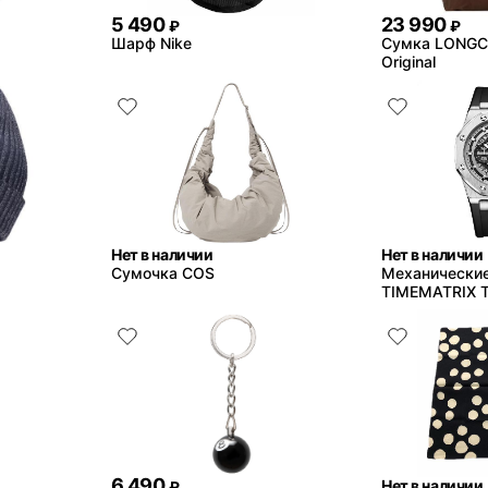
5 490
23 990
₽
₽
Шарф Nike
Сумка LONGCH
Original
Нет в наличии
Нет в наличии
Сумочка COS
Механически
TIMEMATRIX 
6 490
Нет в наличии
₽