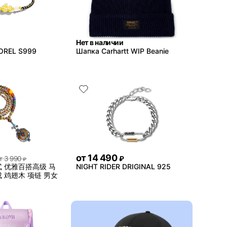
Нет в наличии
OREL S999
Шапка Carhartt WIP Beanie
от
14 490
т
3 990
₽
₽
 优雅百搭高级 马
NIGHT RIDER DRIGINAL 925
 鸡翅木 项链 男女