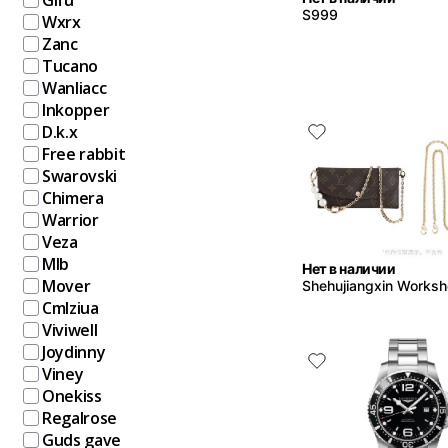
Gifu
S999
Wxrx
Zanc
Tucano
Wanliacc
Inkopper
D.k.x
Free rabbit
Swarovski
Chimera
Warrior
Veza
Mlb
Нет в наличии
Mover
Shehujiangxin Works
Cmlziua
Viviwell
Joydinny
Viney
Onekiss
Regalrose
Guds gave