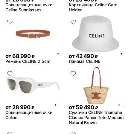
₽
₽
Солнцезащитные очки
Карточница Celine Card
Celine Sunglasses
Holder
от
68 990
от
42 490
₽
₽
Ремень CELINE 2.5cm
Панама CELINE
от
28 990
от
59 490
₽
₽
Солнцезащитные очки
Сумочка CELINE Triomphe
Celine
Classic Panier Tote Medium
Natural Brown