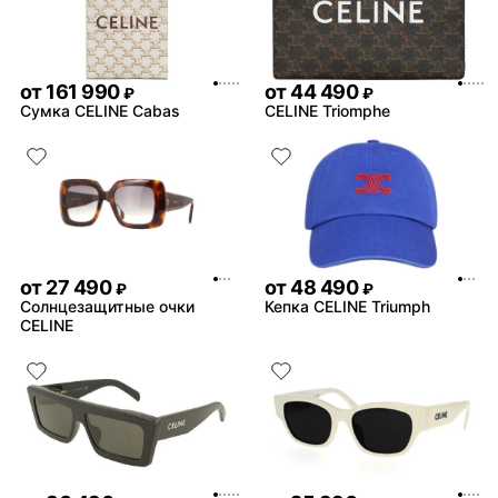
от
161 990
от
44 490
₽
₽
Сумка CELINE Cabas
CELINE Triomphe
от
27 490
от
48 490
₽
₽
Солнцезащитные очки
Кепка CELINE Triumph
CELINE