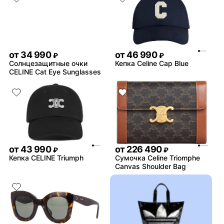
от
34 990
от
46 990
₽
₽
Солнцезащитные очки
Кепка Celine Cap Blue
CELINE Cat Eye Sunglasses
от
43 990
от
226 490
₽
₽
Кепка CELINE Triumph
Сумочка Celine Triomphe
Canvas Shoulder Bag