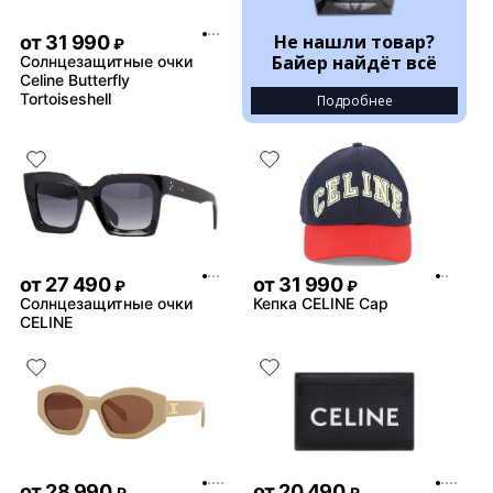
Не нашли товар?
от
31 990
₽
Байер найдёт всё
Солнцезащитные очки
Celine Butterfly
Tortoiseshell
Подробнее
от
27 490
от
31 990
₽
₽
Солнцезащитные очки
Кепка CELINE Cap
CELINE
от
28 990
от
20 490