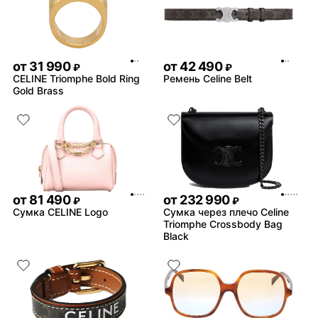
от
31 990
от
42 490
₽
₽
CELINE Triomphe Bold Ring
Ремень Celine Belt
Gold Brass
от
81 490
от
232 990
₽
₽
Сумка CELINE Logo
Сумка через плечо Celine
Triomphe Crossbody Bag
Black