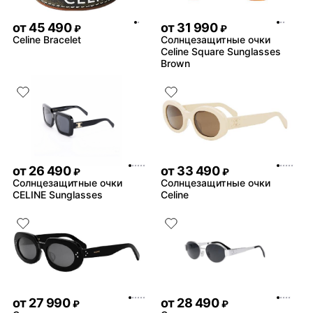
от
45 490
от
31 990
₽
₽
Celine Bracelet
Солнцезащитные очки
Celine Square Sunglasses
Brown
от
26 490
от
33 490
₽
₽
Солнцезащитные очки
Солнцезащитные очки
CELINE Sunglasses
Celine
от
27 990
от
28 490
₽
₽