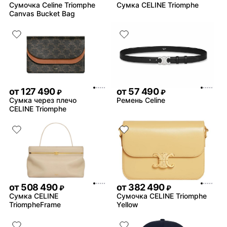
Сумочка Celine Triomphe
Сумка CELINE Triomphe
Canvas Bucket Bag
от
127 490
от
57 490
₽
₽
Сумка через плечо
Ремень Celine
CELINE Triomphe
от
508 490
от
382 490
₽
₽
Сумка CELINE
Сумочка CELINE Triomphe
TriompheFrame
Yellow