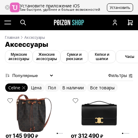
Установите приложение iOS
Установить
Там быстрее, удобнее и больше возможностей
Главная
Аксессуары
Аксессуары
Мужские
Женские
Сумки и
Кепки и
Часы
аксессуары
аксессуары
рюкзаки
шапки
Фильтры
Celine
Цена
Пол
В наличии
Все товары
от
145 990
от
312 490
₽
₽