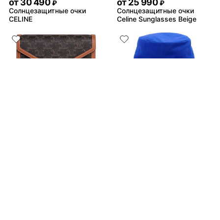
от
30 490
от
25 990
₽
₽
Солнцезащитные очки
Солнцезащитные очки
CELINE
Celine Sunglasses Beige
от
160 490
от
28 990
₽
₽
Кошелёк CELINE Triomphe
Панама CELINE
Не нашли товар?
от
33 490
₽
Байер найдёт всё
Celine Baseball Cap Green
Подробнее