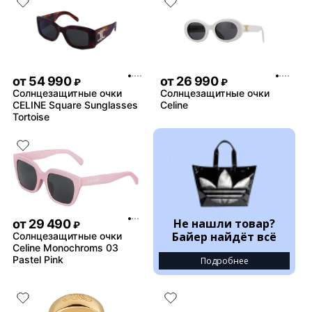
от
54 990
от
26 990
₽
₽
Солнцезащитные очки
Солнцезащитные очки
CELINE Square Sunglasses
Celine
Tortoise
Не нашли товар?
от
29 490
₽
Байер найдёт всё
Солнцезащитные очки
Celine Monochroms 03
Pastel Pink
Подробнее