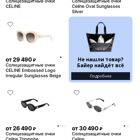
Солнцезащитные очки
Солнцезащитные очки
CELINE
Celine Oval Sunglasses
Silver
Не нашли товар?
от
29 490
₽
Байер найдёт всё
Солнцезащитные очки
CELINE Embossed Logo
Irregular Sunglasses Beige
Подробнее
от
26 490
от
30 490
₽
₽
Солнцезащитные очки
Солнцезащитные очки
Celine Triomphe
Celine