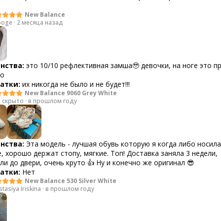
New Balance
ooge
·
2 месяца назад
нства:
это 10/10 рефлективная замша🥹 девочки, на ноге это п
но
атки:
их никогда не было и не будет!!!
New Balance 9060 Grey White
 скрыто
·
в прошлом году
нства:
Эта модель - лучшая обувь которую я когда либо носила
, хорошо держат стопу, мягкие. Топ! Доставка заняла 3 недели,
ли до двери, очень круто 👍 Ну и конечно же оригинал 😎
атки:
Нет
New Balance 530 Silver White
tasiya Iriskina
·
в прошлом году