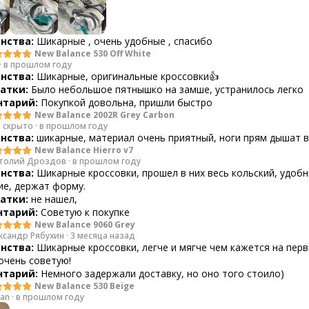
нства:
Шикарные , очень удобные , спасибо
New Balance 530 Off White
·
в прошлом году
нства:
Шикарные, оригинальные кроссовки👍
атки:
Было небольшое пятнышко на замше, устранилось легко
тарий:
Покупкой довольна, пришли быстро
New Balance 2002R Grey Carbon
 скрыто
·
в прошлом году
нства:
шикарные, материал очень приятный, ноги прям дышат в
New Balance Hierro v7
толий Дроздов
·
в прошлом году
нства:
Шикарные кроссовки, прошел в них весь кольский, удобн
ие, держат форму.
атки:
не нашел,
тарий:
Советую к покупке
New Balance 9060 Grey
ксандр Рябухин
·
3 месяца назад
нства:
Шикарные кроссовки, легче и мягче чем кажется на пер
 очень советую!
тарий:
Немного задержали доставку, но оно того стоило)
New Balance 530 Beige
lan
·
в прошлом году