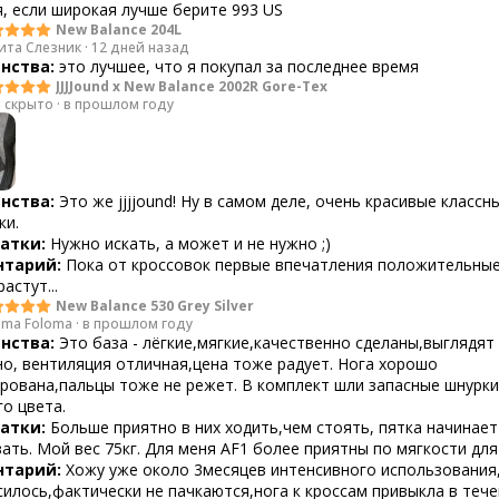
, если широкая лучше берите 993 US
New Balance 204L
ита Слезник
·
12 дней назад
нства:
это лучшее, что я покупал за последнее время
JJJJound x New Balance 2002R Gore-Tex
 скрыто
·
в прошлом году
нства:
Это же jjjjound! Ну в самом деле, очень красивые классн
ки.
атки:
Нужно искать, а может и не нужно ;)
тарий:
Пока от кроссовок первые впечатления положительные
астут...
New Balance 530 Grey Silver
oma Foloma
·
в прошлом году
нства:
Это база - лёгкие,мягкие,качественно сделаны,выглядят
о, вентиляция отличная,цена тоже радует. Нога хорошо
рована,пальцы тоже не режет. В комплект шли запасные шнурки
о цвета.
атки:
Больше приятно в них ходить,чем стоять, пятка начинает
ать. Мой вес 75кг. Для меня AF1 более приятны по мягкости для
тарий:
Хожу уже около 3месяцев интенсивного использования
силось,фактически не пачкаются,нога к кроссам привыкла в теч