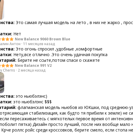
нства:
Это самая лучшая модель на лето , в них не жарко , про
атки:
Нет
New Balance 9060 Brown Blue
алин Антон
·
11 месяцев назад
нства:
Это огонь спросил ,удобные ,комфортные
атки:
Нету,все отлично .Это очень удачная покупка
тарий:
Берите не ссыте,потом спаси о скажете
New Balance 991 V2
ry Cherns
·
2 месяца назад
нства:
это ньюбэлэнс)
атки:
это ньюбэлэнс $$$
тарий:
флагманская модель ньюбов из ЮКшки, под среднюю-у
потрясаяющая стабилизация, как будто тя прибили к земле) не с
 если пересаживаетесь с мягкотелых первое время от интенсивн
поболит пятка) Дизайн просто лучший, после них вообще мало 
 Крче роллс ройс среди кроссовков, берите смело, если стопа н