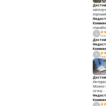
Достои
заполуч
хорошей
Недост
Коммен
спасибо
А
Але
Достои
Недост
Коммен
Р
Рум
Достои
Интерес
Можно б
сетка; 
Недост
Коммен
Д