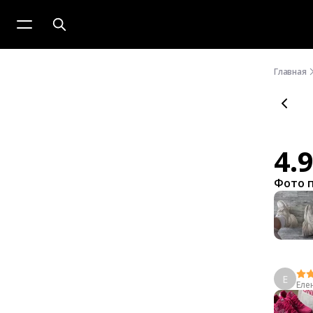
Главная
4.
Фото 
Е
Еле