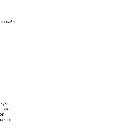
сто кайф
зкую
ильно
ой
на что
е