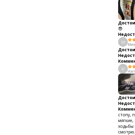
Достои
😎
Недост
М
Мих
Достои
Недост
Коммен
H
Har
Достои
Недост
Коммен
стопу, 
мягкие,
ходьбы 
смотрю.