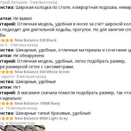
трий Латышев
·
2 месяца назад
нства:
Широкая колодка по стопе, комфортная подошва, нема
атки:
Не вывил
тарий:
Отличная модель, удобная в носке за счёт широкой кол
 подходит для длительной ходьбы, прогулок. Но для занятия с
бы.
New Balance 530 Black
an S.
·
3 месяца назад
нства:
Шикарные, удобные, отличные материалы и сочетание ц
атки:
Не обнаружено
тарий:
Отличная модель, удобные, легко подобрать размер,
ря размерной сетке с сантиметрами.
New Balance 550 White Green
 скрыто
·
8 месяцев назад
нства:
Шикарные, удобные
атки:
Нет
тарий:
В магазине сначала помогли подобрать размер, так что
и идеально
New Balance 1906R Navy
na
·
10 месяцев назад
нства:
Шикарные тапки! Красивые, удобные!
New Balance 9060 Light Grey
на
·
в прошлом году