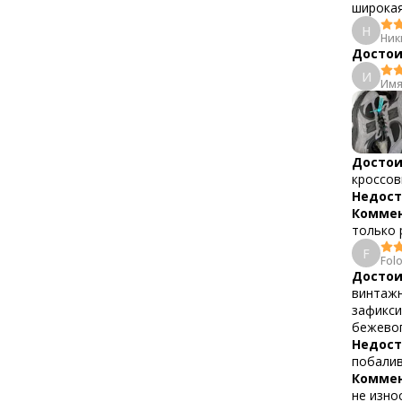
широкая
Н
Ник
Достои
И
Имя
Достои
кроссов
Недост
Коммен
только р
F
Fol
Достои
винтажн
зафикси
бежевог
Недост
побалив
Коммен
не изно