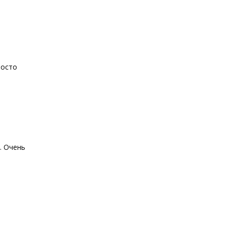
росто
. Очень