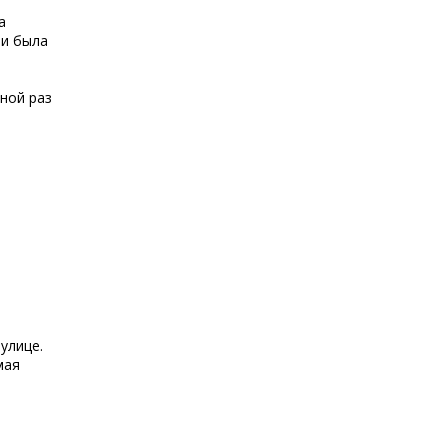
а
 и была
ной раз
улице.
мая