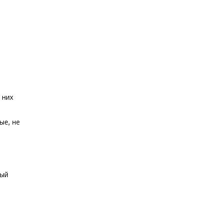
 них
ые, не
вый