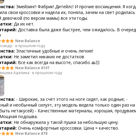
нства:
Эмейзинг! Фабрик! Дитейлс! И прочие восхищения. Я когд
ила свои кроссовки и надела их, поняла, зачем на свет родилась
 девочкой (по версии мамы) все эти годы.
атки:
Да их нет.
тарий:
Доставка была даже быстрее, чем ожидалось. В очеред
!
New Balance
ксандр
·
в прошлом году
нства:
Эластичные удобные и очень легкие!
атки:
Не заметил никаких не достатков
тарий:
Все как всегда на высоте, спасибо 🙏🏻
New Balance 610T
янцева Аделина
·
в прошлом году
нства:
- Широкие, за счёт этого на ноге сидят, как родные; -
ный и необычный силуэт, эту модель видела только один раз на 
ыть нетакусей) - Качественные материалы, хорошая, продувае
- Мощная подошва.
атки:
Не обнаружила у такой пушки за небольшую цену.
тарий:
Очень комфортные кроссовки. Цена = качество.
New Balance 878