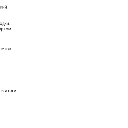
ркий
одки.
портом
ветов.
 в итоге