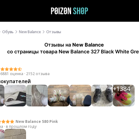
Обувь
New Balance
Отзывы
Отзывы
на
New Balance
со страницы товара New Balance 327 Black White Gre
9
6881 оценка
·
2152 отзыва
покупателей
+
1384
New Balance 580 Pink
на
·
в прошлом году