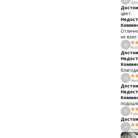
Дми
Достои
цвет.
Недост
Коммен
Отлично
не взял 
R
Rusl
Достои
Недост
Коммен
благода
И
Имя
Достои
Недост
Коммен
подошл
P
Poli
Достои
А
Алё