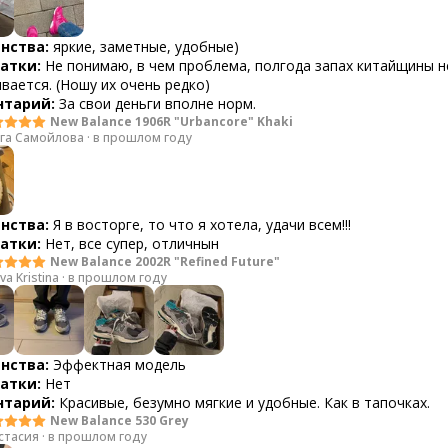
нства:
яркие, заметные, удобные)
атки:
Не понимаю, в чем проблема, полгода запах китайщины н
вается. (Ношу их очень редко)
тарий:
За свои деньги вполне норм.
New Balance 1906R "Urbancore" Khaki
га Самойлова
·
в прошлом году
нства:
Я в восторге, то что я хотела, удачи всем!!!
атки:
Нет, все супер, отличнын
New Balance 2002R "Refined Future"
va Kristina
·
в прошлом году
нства:
Эффектная модель
атки:
Нет
тарий:
Красивые, безумно мягкие и удобные. Как в тапочках.
New Balance 530 Grey
стасия
·
в прошлом году