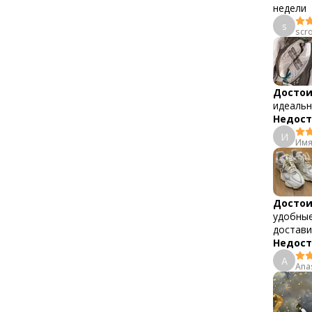
недели
s
scr
Достои
идеаль
Недост
И
Имя
Достои
удобные
достави
Недост
A
Anas