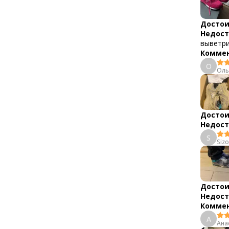
Достои
Недост
выветри
Коммен
О
Оль
Достои
Недост
S
Sizo
Достои
Недост
Коммен
А
Ана