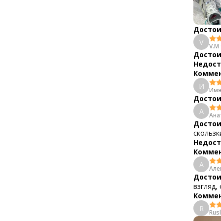
Достои
V
V.M
Достои
Недост
Коммен
И
Имя
Достои
А
Ана
Достои
скользк
Недост
Коммен
А
Але
Достои
взгляд,
Коммен
R
Rus