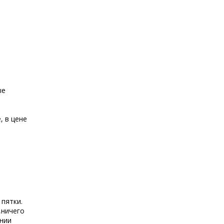
ые
, в цене
 пятки.
,ничего
ении