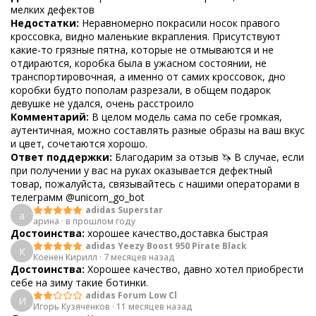
мелких дефектов
Недостатки:
Неравномерно покрасили носок правого
кроссовка, видно маленькие вкрапления. Присутствуют
какие-то грязные пятна, которые не отмываются и не
отдираются, коробка была в ужасном состоянии, не
транспортировочная, а именно от самих кроссовок, дно
коробки будто пополам разрезали, в общем подарок
девушке не удался, очень расстроило
Комментарий:
В целом модель сама по себе громкая,
аутентичная, можно составлять разные образы на ваш вкус
и цвет, сочетаются хорошо.
Ответ поддержки:
Благодарим за отзыв 🦄 В случае, если
при получении у вас на руках оказывается дефектный
товар, пожалуйста, связывайтесь с нашими операторами в
телеграмм @unicorn_go_bot
adidas Superstar
а
арина
·
в прошлом году
Достоинства:
хорошее качество,доставка быстрая
adidas Yeezy Boost 950 Pirate Black
К
Коенен Кирилл
·
7 месяцев назад
Достоинства:
Хорошее качество, давно хотел приобрести
себе на зиму такие ботинки.
adidas Forum Low Cl
И
Игорь Кузяченков
·
11 месяцев назад