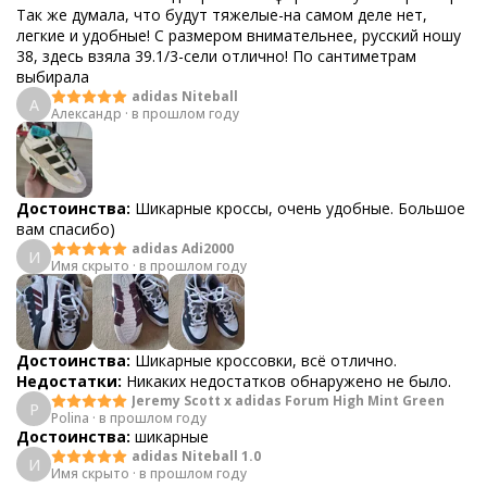
Так же думала, что будут тяжелые-на самом деле нет,
легкие и удобные! С размером внимательнее, русский ношу
38, здесь взяла 39.1/3-сели отлично! По сантиметрам
выбирала
adidas Niteball
А
Александр
·
в прошлом году
Достоинства:
Шикарные кроссы, очень удобные. Большое
вам спасибо)
adidas Adi2000
И
Имя скрыто
·
в прошлом году
Достоинства:
Шикарные кроссовки, всё отлично.
Недостатки:
Никаких недостатков обнаружено не было.
Jeremy Scott x adidas Forum High Mint Green
P
Polina
·
в прошлом году
Достоинства:
шикарные
adidas Niteball 1.0
И
Имя скрыто
·
в прошлом году