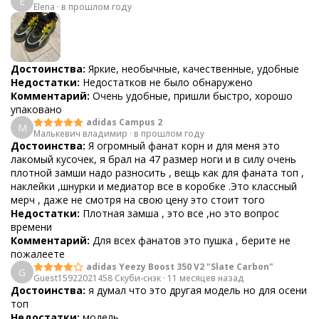
E
Elena
·
в прошлом году
Достоинства:
Яркие, необычные, качественные, удобные
Недостатки:
Недостатков не было обнаружено
Комментарий:
Очень удобные, пришли быстро, хорошо
упаковано
adidas Campus 2
М
Малькевич владимир
·
в прошлом году
Достоинства:
Я огромный фанат корн и для меня это
лакомый кусочек, я брал на 47 размер ноги и в силу очень
плотной замши надо разносить , вещь как для фаната топ ,
наклейки ,шнурки и медиатор все в коробке .Это классный
мерч , даже не смотря на свою цену это стоит того
Недостатки:
Плотная замша , это все ,но это вопрос
времени
Комментарий:
Для всех фанатов это пушка , берите не
пожалеете
adidas Yeezy Boost 350 V2 "Slate Carbon"
G
Guest15922021458 Скуби-снэк
·
11 месяцев назад
Достоинства:
я думал что это другая модель но для осени
топ
Недостатки:
модель