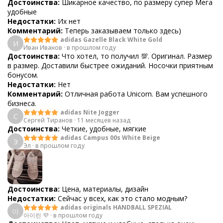
Достоинства:
Шикарное качество, по размеру супер Мега
удобные
Недостатки:
Их нет
Комментарий:
Теперь заказываем только здесь)
adidas Gazelle Black White Gold
И
Иван Иванов
·
в прошлом году
Достоинства:
Что хотел, то получил 💯. Оригинал. Размер
в размер. Доставили быстрее ожиданий. Носочки приятным
бонусом.
Недостатки:
Нет
Комментарий:
Отличная работа Unicorn. Вам успешного
бизнеса.
adidas Nite Jogger
С
Сергей Тиранов
·
11 месяцев назад
Достоинства:
Четкие, удобные, мягкие
adidas Campus 00s White Beige
Э
Эл
·
в прошлом году
Достоинства:
Цена, материалы, дизайн
Недостатки:
Сейчас у всех, как это стало модным?
adidas originals HANDBALL SPEZIAL
아
아이린 💜
·
в прошлом году