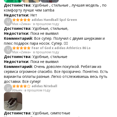
Достоинства:
Удобные , стильные , лучшая модель , по
комфорту лучше чем samba
Недостатки:
Нет
adidas Handball Spzl Green
M
Max «Zима»
·
в прошлом году
Достоинства:
Удобные, стильные,
Недостатки:
Пока не выявил
Комментарий:
Все супер. Получил с двумя шнурками и
плюс подарок пара носок. Супер. 👍🏻
Fear of God x adidas Athletics 86 Lo
M
Max «Zима»
·
в прошлом году
Достоинства:
Удобные, стильные
Недостатки:
Пока не выявил
Комментарий:
Очень доволен покупкой. Ребятам из
сервиса огромное спасибо. Все прозрачно. Понятно. Есть
варианты оплаты разные. Легко отслеживаешь весь путь
доставки. Все супер!
adidas Niteball
И
Ильич
·
в прошлом году
Достоинства:
Удобные, симпотные