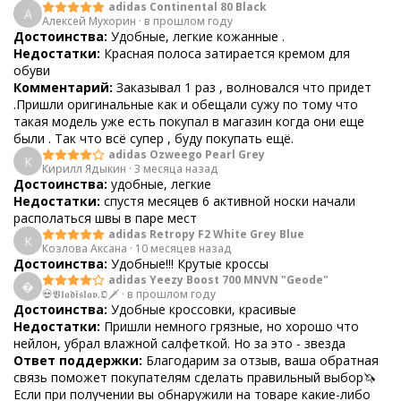
adidas Continental 80 Black
А
Алексей Мухорин
·
в прошлом году
Достоинства:
Удобные, легкие кожанные .
Недостатки:
Красная полоса затирается кремом для
обуви
Комментарий:
Заказывал 1 раз , волновался что придет
.Пришли оригинальные как и обещали сужу по тому что
такая модель уже есть покупал в магазин когда они еще
были . Так что всё супер , буду покупать ещё.
adidas Ozweego Pearl Grey
К
Кирилл Ядыкин
·
3 месяца назад
Достоинства:
удобные, легкие
Недостатки:
спустя месяцев 6 активной носки начали
располаться швы в паре мест
adidas Retropy F2 White Grey Blue
К
Козлова Аксана
·
10 месяцев назад
Достоинства:
Удобные!!! Крутые кроссы
adidas Yeezy Boost 700 MNVN "Geode"

💀𝖁𝖑𝖆𝖉𝖎𝖘𝖑𝖆𝖛.𝕺🗡
·
в прошлом году
Достоинства:
Удобные кроссовки, красивые
Недостатки:
Пришли немного грязные, но хорошо что
нейлон, убрал влажной салфеткой. Но за это - звезда
Ответ поддержки:
Благодарим за отзыв, ваша обратная
связь поможет покупателям сделать правильный выбор🦄
Если при получении вы обнаружили на товаре какие-либо