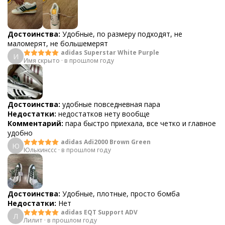
Достоинства:
Удобные, по размеру подходят, не
маломерят, не большемерят
adidas Superstar White Purple
И
Имя скрыто
·
в прошлом году
Достоинства:
удобные повседневная пара
Недостатки:
недостатков нету вообще
Комментарий:
пара быстро приехала, все четко и главное
удобно
adidas Adi2000 Brown Green
Ю
Юлькинссс
·
в прошлом году
Достоинства:
Удобные, плотные, просто бомба
Недостатки:
Нет
adidas EQT Support ADV
Л
Лилит
·
в прошлом году