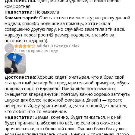
Достоинства:
Цвет, мягкие и удобные, стелька очень
комфортная
Недостатки:
Не выявила
Комментарий:
Очень хотела именно эту расцветку данной
модели, спасибо большое за помощь, хотя искала
совершенно другую пару, но случайно заметила эти и все,
маршрут перестроен 😄 размер подошел, спасибо за
носочки в подарок:))
adidas Ozweego Celox
А
Антон
·
в прошлом году
Достоинства:
Хорошо сидят. Учитывая, что я брал свой
стандартный размер без предварительной примерки, обувь
подошла просто идеально. При ходьбе нога немного
смещается вперед внутри, поэтому важно хорошо затянуть
шнурки для более надежной фиксации. Дизайн — просто
невероятный, футуристичный, идеально подойдет для тех,
кто любит что-то необычное.
Недостатки:
Замша, конечно, будет пачкаться, и к ней
будет прилипать абсолютно всё, но если она окажется
прочнее сетки, это большой плюс. Однако было бы лучше,
если бы использовалась кожа. Шнурки, к сожалению, плохо