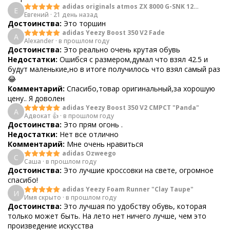
adidas originals atmos ZX 8000 G-SNK 12
Е
Евгений
·
21 день назад
Predator
Достоинства:
Это торшин
adidas Yeezy Boost 350 V2 Fade
A
Alexander
·
в прошлом году
Достоинства:
Это реально очень крутая обувь
Недостатки:
Ошибся с размером,думал что взял 42.5 и
будут маленькие,но в итоге получилось что взял самый раз
😂
Комментарий:
Спасибо,товар оригинальный,за хорошую
цену.. Я доволен
adidas Yeezy Boost 350 V2 CMPCT "Panda"
А
Адвокат 👍
·
в прошлом году
Достоинства:
Это прям огонь .
Недостатки:
Нет все отлично
Комментарий:
Мне очень нравиться
adidas Ozweego
С
Саша
·
в прошлом году
Достоинства:
Это лучшие кроссовки на свете, огромное
спасибо!
adidas Yeezy Foam Runner "Clay Taupe"
И
Имя скрыто
·
в прошлом году
Достоинства:
Это лучшая по удобству обувь, которая
только может быть. На лето нет ничего лучше, чем это
произведение искусства