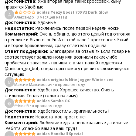
Достоинства:
Уже вторая пара таких кроссовок, сыну
нравятся Удобные
adidas Yeezy Boost 700 V3 Dark Glow
А
Александр
·
9 месяцев назад
Достоинства:
Удоьные
Недостатки:
Расклеились после первой недели носки
Комментарий:
Очень обидно, до этого целый год отгонял
в реплике и было огонёк. А в этой паре 1 кроссовок чёткий
и второй бракованный, сразу отлетела подошва
Ответ поддержки:
Благодарим за отзыв 🦄 Если товар не
соответствует заявленному или возникли какие-либо
проблемы с заказом - напишите в чат нашей поддержки
@unicorn_go_bot, операторы помогут решить сложившуюся
ситуацию
adidas originals Nite Jogger Winterized
М
Максим Максимович
·
в прошлом году
Достоинства:
Удобство. Хорошее качество. Очень
стильные. Теплые (только на зиму).
adidas Samba OG

🌸Irina🌸
·
в прошлом году
Достоинства:
Удобство,стиль ,оригинальность !
Недостатки:
Недостатков просто нет
Комментарий:
Любимые кеды ,очень красивые ,стильные
.Ребята ,спасибо вам за ваш труд !
adidas Handball Spezial