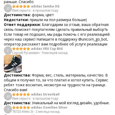
раньше. Спасибо
adidas Samba OG
И
Имя скрыто
·
в прошлом году
Достоинства:
форма, цвет
Недостатки:
пришли на пол размера больше(
Ответ поддержки:
Благодарим за отзыв, ваша обратная
связь поможет покупателям сделать правильный выбор🦄
Если товар не подошел, мы рады помочь с его реализацией
через наш сервис! Напишите в поддержку @unicorn_go_bot,
оператор расскажет вам подробнее об услуге реализации
adidas VRX Cup Mid
С
Сергей Русакевич
·
9 месяцев назад
Достоинства:
Форма, вес, стиль, материалы, качество. В
общем я получил то, за что платил и хотел купить. Сервис
ребят тоже восхитил, несмотря на трудности на границе.
Спасибо вам!
adidas Streetball
И
Имя скрыто
·
в прошлом году
Достоинства:
Уникальный на мой взгляд дизайн, удобные.
adidas Ozmillen Silver
7
78720 Aleks.St
·
2 месяца назад