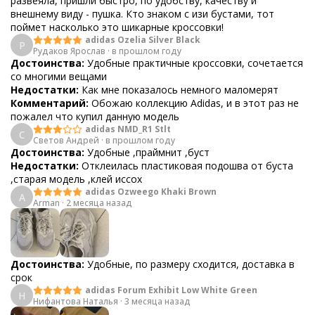
развеяла, пришли быстро, по удобству, качеству и
внешнему виду - пушка. Кто знаком с изи бустами, тот
поймет насколько это шикарные кроссовки!
adidas Ozelia Silver Black
Р
Рудаков Ярослав
·
в прошлом году
Достоинства:
Удобные практичные кроссовки, сочетается
со многими вещами
Недостатки:
Как мне показалось немного маломерят
Комментарий:
Обожаю коллекцию Adidas, и в этот раз не
пожалел что купил данную модель
adidas NMD_R1 Stlt
С
Светов Андрей
·
в прошлом году
Достоинства:
Удобные ,праймнит ,буст
Недостатки:
Отклеилась пластиковая подошва от буста
,старая модель ,клей иссох
adidas Ozweego Khaki Brown
A
Arman
·
2 месяца назад
Достоинства:
Удобные, по размеру сходится, доставка в
срок
adidas Forum Exhibit Low White Green
Н
Нифантова Наталья
·
3 месяца назад