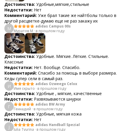
Достоинства:
Удобные,мягкие,стильные
Недостатки:
Нет
Комментарий:
Уже брал такие же найтболы только в
другой расцветке-думаю еще не раз закажу их
adidas Campus 00s
М
Муратов М
·
в прошлом году
Достоинства:
Удобные. Мягкие. Лёгкие. Стильные.
Классные
Недостатки:
Нет. Вообще. Спасибо.
Комментарий:
Спасибо за помощь в выборе размера.
Кеды супер сели в самый раз.
adidas Ozweego Celox
И
Имя скрыто
·
в прошлом году
Достоинства:
Удобные , мягкие, качественные
Недостатки:
Развязываются шнурки
adidas BW Army
Г
Геннадий
·
в прошлом году
Достоинства:
Удобные, мягкая кожа
Недостатки:
Нет
adidas Handball Spezial
J
Julia Tyurina
·
в прошлом году