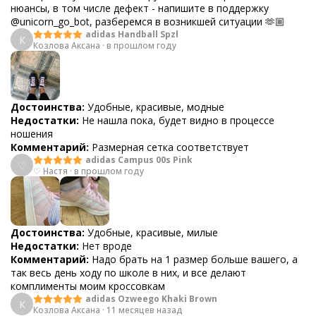
нюансы, в том числе дефект - напишите в поддержку
@unicorn_go_bot, разберемся в возникшей ситуации 🫶🏼
adidas Handball Spzl
К
Козлова Аксана
·
в прошлом году
Достоинства:
Удобные, красивые, модные
Недостатки:
Не нашла пока, будет видно в процессе
ношения
Комментарий:
Размерная сетка соответствует
adidas Campus 00s Pink
♡
♡ Настя
·
в прошлом году
Достоинства:
Удобные, красивые, милые
Недостатки:
Нет вроде
Комментарий:
Надо брать на 1 размер больше вашего, а
так весь день ходу по школе в них, и все делают
комплименты моим кроссовкам
adidas Ozweego Khaki Brown
К
Козлова Аксана
·
11 месяцев назад