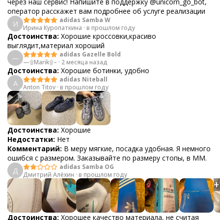
через наш сервис! Напишите в поддержку @unicorn_go_bot,
оператор расскажет вам подробнее об услуге реализации
adidas Samba W
И
Ирина Куропаткина
·
в прошлом году
Достоинства:
Хорошие кроссовки,красиво
выглядит,материал хороший
adidas Gazelle Bold
—
—۩Marik۩–
·
2 месяца назад
Достоинства:
Хорошие ботинки, удобно
adidas Niteball
A
Anton Titov
·
в прошлом году
Достоинства:
Хорошие
Недостатки:
Нет
Комментарий:
В меру мягкие, посадка удобная. Я немного
ошибся с размером. Заказывайте по размеру стопы, в ММ.
adidas Samba OG
Д
Дмитрий Алёхин
·
в прошлом году
+
Достоинства:
Хорошее качество материала, не считая