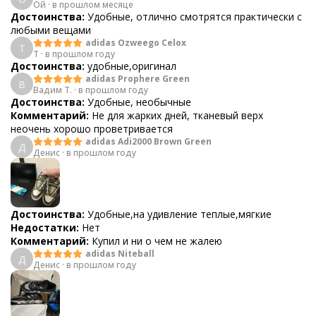
Ой
·
в прошлом месяце
Достоинства:
Удобные, отлично смотрятся практически с
любыми вещами
adidas Ozweego Celox
T
T
·
в прошлом году
Достоинства:
удобные,оригинал
adidas Prophere Green
В
Вадим Т.
·
в прошлом году
Достоинства:
Удобные, необычные
Комментарий:
Не для жарких дней, тканевый верх
неочень хорошо проветривается
adidas Adi2000 Brown Green
Д
Денис
·
в прошлом году
Достоинства:
Удобные,на удивление теплые,мягкие
Недостатки:
Нет
Комментарий:
Купил и ни о чем не жалею
adidas Niteball
Д
Денис
·
в прошлом году