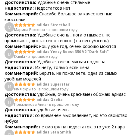
Достоинства:
Удобные очень стильные
Недостатки:
Недостатков нет
Комментарий:
Спасибо большое за качественные
кроссовки
adidas Streetball
М
Марина Рожкова
·
в прошлом году
Достоинства:
Удобные очень , нога отдыхает, не
промокают , достаточно теплые ( на весну/осень)
Комментарий:
ношу уже год, очень хорошо моются
adidas Yeezy Boost 350 V2 "Dark Salt"
D
Danila
·
в прошлом году
Достоинства:
Удобные, очень мягкая подошва
Недостатки:
Их нету, только если цена
Комментарий:
Берите, не пожалеете, одна из самых
удобных моделей
adidas Superstar
И
Имя скрыто
·
в прошлом году
Достоинства:
удобные, очень красивые) обожаю адидас
adidas Ozelia
П
Пряжникова Анна
·
в прошлом году
Достоинства:
удобные очень
Недостатки:
со временем мыс зеленеет, но это свойство
нубука
Комментарий:
не смотря на недостаток, это уже 2 пара
adidas Stan Smith
О