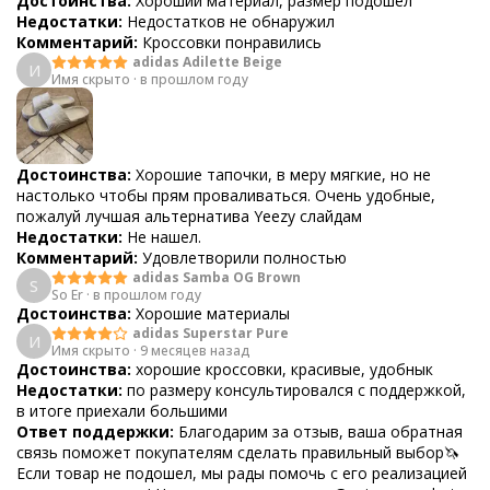
Достоинства:
Хороший материал, размер подошел
Недостатки:
Недостатков не обнаружил
Комментарий:
Кроссовки понравились
adidas Adilette Beige
И
Имя скрыто
·
в прошлом году
Достоинства:
Хорошие тапочки, в меру мягкие, но не
настолько чтобы прям проваливаться. Очень удобные,
пожалуй лучшая альтернатива Yeezy слайдам
Недостатки:
Не нашел.
Комментарий:
Удовлетворили полностью
adidas Samba OG Brown
S
So Er
·
в прошлом году
Достоинства:
Хорошие материалы
adidas Superstar Pure
И
Имя скрыто
·
9 месяцев назад
Достоинства:
хорошие кроссовки, красивые, удобнык
Недостатки:
по размеру консультировался с поддержкой,
в итоге приехали большими
Ответ поддержки:
Благодарим за отзыв, ваша обратная
связь поможет покупателям сделать правильный выбор🦄
Если товар не подошел, мы рады помочь с его реализацией