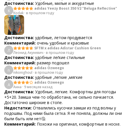
Достоинства:
Удобные, милые и аккуратные
adidas Yeezy Boost 350 V2 "Beluga Reflective"
K
Kodak
·
в прошлом году
Достоинства:
удобные, летом продувается
Комментарий:
очень удобные и красивые
SFTM x adidas Adistar Cushion Green
Л
Леонид Акуневич
·
в прошлом году
Достоинства:
удобные леґкие стильные
Комментарий:
размер подошел
adidas Ozweego
n
nikonighoul
·
в прошлом году
Достоинства:
удобные ,легкие ,мягкие
adidas Ozweego
А
Анна
·
9 месяцев назад
Достоинства:
Удобные, легкие. Комфортны для погоды
+5+20. Замша чем-то обработана, не сильно пачкается.
Достаточно широкие в стопе.
Недостатки:
Отвалились кусочки замши из под волны у
подошвы. Под ними была сетка. Я не поняла, должны ли они
были быть или нет🤔
Комментарий:
Похожи на оригинал, комфортные в носке.