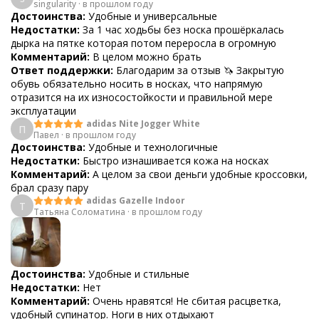
singularity
·
в прошлом году
Достоинства:
Удобные и универсальные
Недостатки:
За 1 час ходьбы без носка прошёркалась
дырка на пятке которая потом переросла в огромную
Комментарий:
В целом можно брать
Ответ поддержки:
Благодарим за отзыв 🦄 Закрытую
обувь обязательно носить в носках, что напрямую
отразится на их износостойкости и правильной мере
эксплуатации
adidas Nite Jogger White
П
Павел
·
в прошлом году
Достоинства:
Удобные и технологичные
Недостатки:
Быстро изнашивается кожа на носках
Комментарий:
А целом за свои деньги удобные кроссовки,
брал сразу пару
adidas Gazelle Indoor
Т
Татьяна Соломатина
·
в прошлом году
Достоинства:
Удобные и стильные
Недостатки:
Нет
Комментарий:
Очень нравятся! Не сбитая расцветка,
удобный супинатор. Ноги в них отдыхают