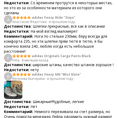
Недостатки:
Со временем протрутся в некоторых местах,
но это из за особенности материала из которого они
сделаны
adidas Yeezy Slide "Onyx"
А
Анастасия Федотова
·
в прошлом году
Достоинства:
Шлепки прекрасные, все как в описании
Недостатки:
На мой взгляд маломерят
Комментарий:
Нога по стельки 230мм, беру всегда для
комфорта 235, но эти шлепки прям тютя в тютю, я бы
конечно взяла 240, люблю когда есть небольшое
расстояние!
adidas Originals Cargo Pants Black
F
Fima
·
8 месяцев назад
Достоинства:
широкие штаны, качество штанов хорошое !
Недостатки:
нету
adidas Yeezy 500 "Mist Slate"
В
Веселова Екатерина
·
в прошлом году
Достоинства:
Шикарные!!!!удобные, легкие
Недостатки:
Нет
Комментарий:
Немного переживала на счет размера, но
Очень помогла менеджер Лейла оформить нужный размер!