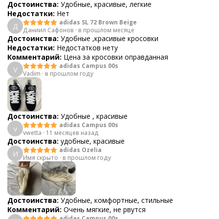
Достоинства:
Удобные, красивые, легкие
Недостатки:
Нет
adidas SL 72 Brown Beige
Д
Даниил Сафонов
·
в прошлом месяце
Достоинства:
Удобные ,красивые кросовки
Недостатки:
Недостатков нету
Комментарий:
Цена за кросовки оправданная
adidas Campus 00s
V
Vadim
·
в прошлом году
Достоинства:
Удобные , красивые
adidas Campus 00s
v
vwetta
·
11 месяцев назад
Достоинства:
удобные, красивые
adidas Ozelia
И
Имя скрыто
·
в прошлом году
Достоинства:
Удобные, комфортные, стильные
Комментарий:
Очень мягкие, не рвутся
adidas Campus 00s