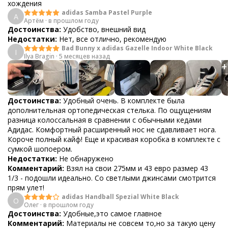
хождения
adidas Samba Pastel Purple
А
Артём
·
в прошлом году
Достоинства:
Удобство, внешний вид
Недостатки:
Нет, все отлично, рекомендую
Bad Bunny x adidas Gazelle Indoor White Black
I
Ilya Bragin
·
5 месяцев назад
+
Достоинства:
Удобный очень. В комплекте была
дополнительная ортопедическая стелька. По ощущениям
разница колоссальная в сравнении с обычными кедами
Адидас. Комфортный расширенный нос не сдавливает нога.
Короче полный кайф! Еще и красивая коробка в комплекте с
сумкой шопоером.
Недостатки:
Не обнаружено
Комментарий:
Взял на свои 275мм и 43 евро размер 43
1/3 - подошли идеально. Со светлыми джинсами смотрится
прям улет!
adidas Handball Spezial White Black
О
Олег
·
в прошлом году
Достоинства:
Удобные,это самое главное
Комментарий:
Материалы не совсем то,но за такую цену