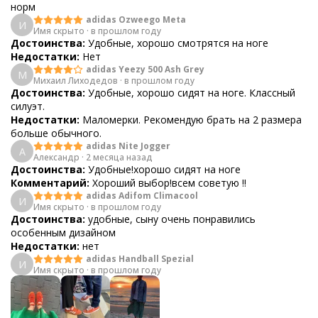
норм
adidas Ozweego Meta
И
Имя скрыто
·
в прошлом году
Достоинства:
Удобные, хорошо смотрятся на ноге
Недостатки:
Нет
adidas Yeezy 500 Ash Grey
М
Михаил Лиходедов
·
в прошлом году
Достоинства:
Удобные, хорошо сидят на ноге. Классный
силуэт.
Недостатки:
Маломерки. Рекомендую брать на 2 размера
больше обычного.
adidas Nite Jogger
А
Александр
·
2 месяца назад
Достоинства:
Удобные!хорошо сидят на ноге
Комментарий:
Хороший выбор!всем советую !!
adidas Adifom Climacool
И
Имя скрыто
·
в прошлом году
Достоинства:
удобные, сыну очень понравились
особенным дизайном
Недостатки:
нет
adidas Handball Spezial
И
Имя скрыто
·
в прошлом году