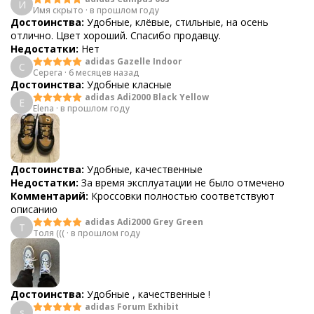
И
Имя скрыто
·
в прошлом году
Достоинства:
Удобные, клёвые, стильные, на осень
отлично. Цвет хороший. Спасибо продавцу.
Недостатки:
Нет
adidas Gazelle Indoor
С
Серега
·
6 месяцев назад
Достоинства:
Удобные класные
adidas Adi2000 Black Yellow
E
Elena
·
в прошлом году
Достоинства:
Удобные, качественные
Недостатки:
За время эксплуатации не было отмечено
Комментарий:
Кроссовки полностью соответствуют
описанию
adidas Adi2000 Grey Green
Т
Толя (((
·
в прошлом году
Достоинства:
Удобные , качественные !
adidas Forum Exhibit
s