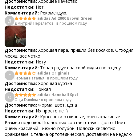
Достоинства:
Хорошее качество.
Недостатки:
Нет.
Комментарий:
Рекомендую.
adidas Adi2000 Brown Green
Д
Дмитрий Перелетов
·
в прошлом году
Достоинства:
Хорошая пара, пришли без косяков. Отходил
месяц, все четко
Недостатки:
Нету
Комментарий:
Товар радует за свой вид и свою цену
adidas Originals
Г
Герман Наталья
·
в прошлом году
Достоинства:
Хорошая куртка
Недостатки:
Тонкая
adidas Handball Spzl
O
Olga Danilina
·
в прошлом году
Достоинства:
Форма, цвет, цена
Недостатки:
Их просто нет)
Комментарий:
Кроссовки отличные, очень красивые.
Размер подошел. Полностью соответствуют фото. Цвет
очень красивый - нежно-голубой. Полоски кислотно-
оранжевые. Стелька ортопедическая. Доставили на неделю