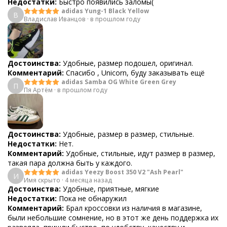
Недостатки:
Быстро появились заломы(
adidas Yung-1 Black Yellow
В
Владислав Иванцов
·
в прошлом году
Достоинства:
Удобные, размер подошел, оригинал.
Комментарий:
Спасибо , Unicorn, буду заказывать ещё
adidas Samba OG White Green Grey
П
Пя Артём
·
в прошлом году
Достоинства:
Удобные, размер в размер, стильные.
Недостатки:
Нет.
Комментарий:
Удобные, стильные, идут размер в размер,
такая пара должна быть у каждого.
adidas Yeezy Boost 350 V2 "Ash Pearl"
И
Имя скрыто
·
4 месяца назад
Достоинства:
Удобные, приятные, мягкие
Недостатки:
Пока не обнаружил
Комментарий:
Брал кроссовки из наличия в магазине,
были небольшие сомнение, но в этот же день поддержка их