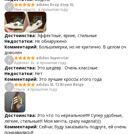
adidas Drop Step XL
И
Имя скрыто
·
в прошлом году
Достоинства:
Эффектные, яркие, стильные
Недостатки:
Не обнаружено
Комментарий:
Большемерки, но не критично. В целом оч
доволен
adidas Superstar
А
Адвокат 👍
·
в прошлом году
Достоинства:
Это шедевр . Очень классные
Недостатки:
Нет
Комментарий:
Это лучшие кроссы этого года
adidas SL 72 Brown Beige
О
Ольга
·
в прошлом году
Достоинства:
Это что то нереальное!!!!! Супер удобные,
лёгкие, стильные!!! Моя мечта, сразу надела!)))
Комментарий:
Сейчас буду заказывать подруге, ей очень
понравились!!!