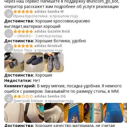
через наш сервис! Напишите в поддержку @unicorn_go_bot,
оператор расскажет вам подробнее об услуге реализации
adidas Samba W
И
Ирина Куропаткина
·
в прошлом году
Достоинства:
Хорошие кроссовки,красиво
выглядит,материал хороший
adidas Gazelle Bold
—
—۩Marik۩–
·
2 месяца назад
Достоинства:
Хорошие ботинки, удобно
adidas Niteball
A
Anton Titov
·
в прошлом году
Достоинства:
Хорошие
Недостатки:
Нет
Комментарий:
В меру мягкие, посадка удобная. Я немного
ошибся с размером. Заказывайте по размеру стопы, в ММ.
adidas Samba OG
Д
Дмитрий Алёхин
·
в прошлом году
+
Достоинства:
Хорошее качество материала, не считая