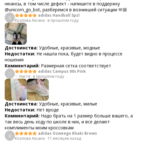
нюансы, в том числе дефект - напишите в поддержку
@unicorn_go_bot, разберемся в возникшей ситуации 🫶🏼
adidas Handball Spzl
К
Козлова Аксана
·
в прошлом году
Достоинства:
Удобные, красивые, модные
Недостатки:
Не нашла пока, будет видно в процессе
ношения
Комментарий:
Размерная сетка соответствует
adidas Campus 00s Pink
♡
♡ Настя
·
в прошлом году
Достоинства:
Удобные, красивые, милые
Недостатки:
Нет вроде
Комментарий:
Надо брать на 1 размер больше вашего, а
так весь день ходу по школе в них, и все делают
комплименты моим кроссовкам
adidas Ozweego Khaki Brown
К
Козлова Аксана
·
11 месяцев назад