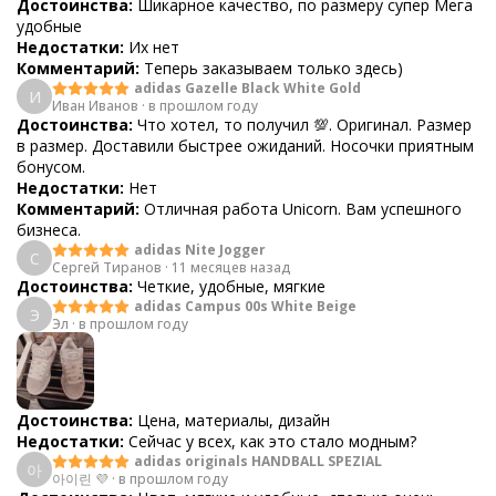
Достоинства:
Шикарное качество, по размеру супер Мега
удобные
Недостатки:
Их нет
Комментарий:
Теперь заказываем только здесь)
adidas Gazelle Black White Gold
И
Иван Иванов
·
в прошлом году
Достоинства:
Что хотел, то получил 💯. Оригинал. Размер
в размер. Доставили быстрее ожиданий. Носочки приятным
бонусом.
Недостатки:
Нет
Комментарий:
Отличная работа Unicorn. Вам успешного
бизнеса.
adidas Nite Jogger
С
Сергей Тиранов
·
11 месяцев назад
Достоинства:
Четкие, удобные, мягкие
adidas Campus 00s White Beige
Э
Эл
·
в прошлом году
Достоинства:
Цена, материалы, дизайн
Недостатки:
Сейчас у всех, как это стало модным?
adidas originals HANDBALL SPEZIAL
아
아이린 💜
·
в прошлом году