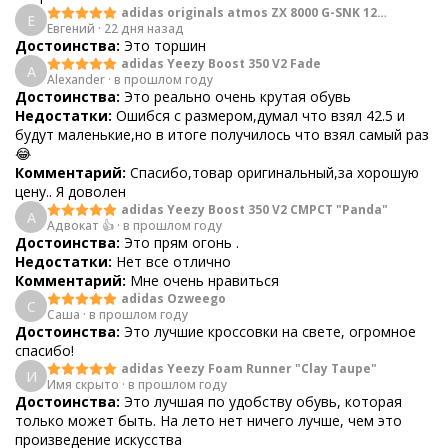
adidas originals atmos ZX 8000 G-SNK 12
Е
Евгений
·
22 дня назад
Predator
Достоинства:
Это торшин
adidas Yeezy Boost 350 V2 Fade
A
Alexander
·
в прошлом году
Достоинства:
Это реально очень крутая обувь
Недостатки:
Ошибся с размером,думал что взял 42.5 и
будут маленькие,но в итоге получилось что взял самый раз
😂
Комментарий:
Спасибо,товар оригинальный,за хорошую
цену.. Я доволен
adidas Yeezy Boost 350 V2 CMPCT "Panda"
А
Адвокат 👍
·
в прошлом году
Достоинства:
Это прям огонь .
Недостатки:
Нет все отлично
Комментарий:
Мне очень нравиться
adidas Ozweego
С
Саша
·
в прошлом году
Достоинства:
Это лучшие кроссовки на свете, огромное
спасибо!
adidas Yeezy Foam Runner "Clay Taupe"
И
Имя скрыто
·
в прошлом году
Достоинства:
Это лучшая по удобству обувь, которая
только может быть. На лето нет ничего лучше, чем это
произведение искусства