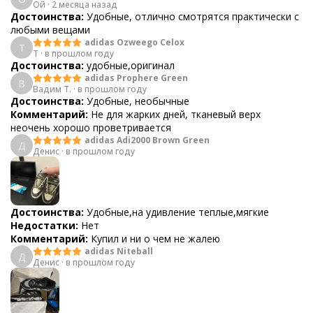
Ой
·
2 месяца назад
Достоинства:
Удобные, отлично смотрятся практически с
любыми вещами
adidas Ozweego Celox
T
T
·
в прошлом году
Достоинства:
удобные,оригинал
adidas Prophere Green
В
Вадим Т.
·
в прошлом году
Достоинства:
Удобные, необычные
Комментарий:
Не для жарких дней, тканевый верх
неочень хорошо проветривается
adidas Adi2000 Brown Green
Д
Денис
·
в прошлом году
Достоинства:
Удобные,на удивление теплые,мягкие
Недостатки:
Нет
Комментарий:
Купил и ни о чем не жалею
adidas Niteball
Д
Денис
·
в прошлом году