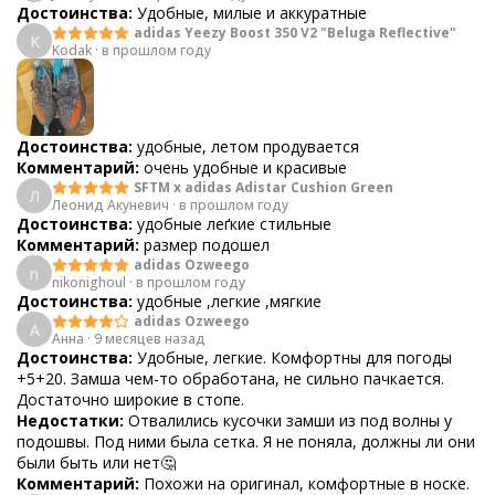
Достоинства:
Удобные, милые и аккуратные
adidas Yeezy Boost 350 V2 "Beluga Reflective"
K
Kodak
·
в прошлом году
Достоинства:
удобные, летом продувается
Комментарий:
очень удобные и красивые
SFTM x adidas Adistar Cushion Green
Л
Леонид Акуневич
·
в прошлом году
Достоинства:
удобные леґкие стильные
Комментарий:
размер подошел
adidas Ozweego
n
nikonighoul
·
в прошлом году
Достоинства:
удобные ,легкие ,мягкие
adidas Ozweego
А
Анна
·
9 месяцев назад
Достоинства:
Удобные, легкие. Комфортны для погоды
+5+20. Замша чем-то обработана, не сильно пачкается.
Достаточно широкие в стопе.
Недостатки:
Отвалились кусочки замши из под волны у
подошвы. Под ними была сетка. Я не поняла, должны ли они
были быть или нет🤔
Комментарий:
Похожи на оригинал, комфортные в носке.