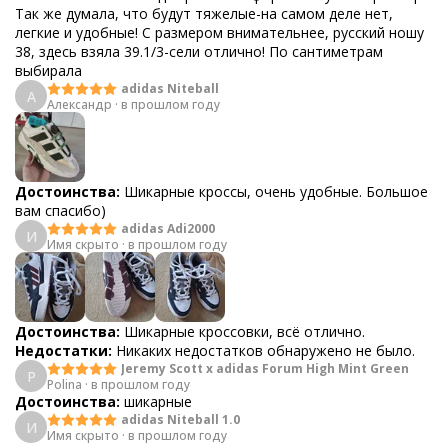
Так же думала, что будут тяжелые-на самом деле нет,
легкие и удобные! С размером внимательнее, русский ношу
38, здесь взяла 39.1/3-сели отлично! По сантиметрам
выбирала
adidas Niteball
А
Александр
·
в прошлом году
Достоинства:
Шикарные кроссы, очень удобные. Большое
вам спасибо)
adidas Adi2000
И
Имя скрыто
·
в прошлом году
Достоинства:
Шикарные кроссовки, всё отлично.
Недостатки:
Никаких недостатков обнаружено не было.
Jeremy Scott x adidas Forum High Mint Green
P
Polina
·
в прошлом году
Достоинства:
шикарные
adidas Niteball 1.0
И
Имя скрыто
·
в прошлом году