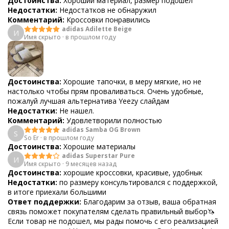
Достоинства:
Хороший материал, размер подошел
Недостатки:
Недостатков не обнаружил
Комментарий:
Кроссовки понравились
adidas Adilette Beige
И
Имя скрыто
·
в прошлом году
Достоинства:
Хорошие тапочки, в меру мягкие, но не
настолько чтобы прям проваливаться. Очень удобные,
пожалуй лучшая альтернатива Yeezy слайдам
Недостатки:
Не нашел.
Комментарий:
Удовлетворили полностью
adidas Samba OG Brown
S
So Er
·
в прошлом году
Достоинства:
Хорошие материалы
adidas Superstar Pure
И
Имя скрыто
·
9 месяцев назад
Достоинства:
хорошие кроссовки, красивые, удобнык
Недостатки:
по размеру консультировался с поддержкой,
в итоге приехали большими
Ответ поддержки:
Благодарим за отзыв, ваша обратная
связь поможет покупателям сделать правильный выбор🦄
Если товар не подошел, мы рады помочь с его реализацией