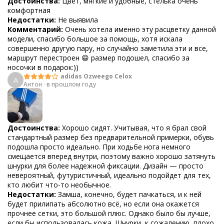
Достоинства:
Цвет, мягкие и удобные, стелька очень
комфортная
Недостатки:
Не выявила
Комментарий:
Очень хотела именно эту расцветку данной
модели, спасибо большое за помощь, хотя искала
совершенно другую пару, но случайно заметила эти и все,
маршрут перестроен 😄 размер подошел, спасибо за
носочки в подарок:))
adidas Ozweego Celox
А
Антон
·
в прошлом году
Достоинства:
Хорошо сидят. Учитывая, что я брал свой
стандартный размер без предварительной примерки, обувь
подошла просто идеально. При ходьбе нога немного
смещается вперед внутри, поэтому важно хорошо затянуть
шнурки для более надежной фиксации. Дизайн — просто
невероятный, футуристичный, идеально подойдет для тех,
кто любит что-то необычное.
Недостатки:
Замша, конечно, будет пачкаться, и к ней
будет прилипать абсолютно всё, но если она окажется
прочнее сетки, это большой плюс. Однако было бы лучше,
если бы использовалась кожа. Шнурки, к сожалению, плохо