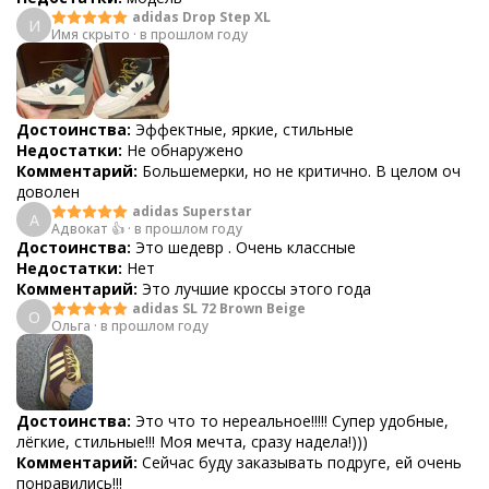
adidas Drop Step XL
И
Имя скрыто
·
в прошлом году
Достоинства:
Эффектные, яркие, стильные
Недостатки:
Не обнаружено
Комментарий:
Большемерки, но не критично. В целом оч
доволен
adidas Superstar
А
Адвокат 👍
·
в прошлом году
Достоинства:
Это шедевр . Очень классные
Недостатки:
Нет
Комментарий:
Это лучшие кроссы этого года
adidas SL 72 Brown Beige
О
Ольга
·
в прошлом году
Достоинства:
Это что то нереальное!!!!! Супер удобные,
лёгкие, стильные!!! Моя мечта, сразу надела!)))
Комментарий:
Сейчас буду заказывать подруге, ей очень
понравились!!!