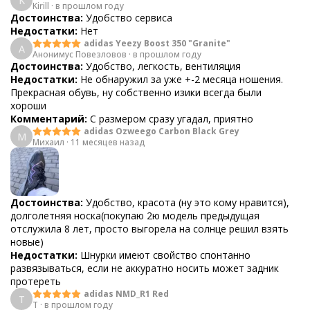
K
Kirill
·
в прошлом году
Достоинства:
Удобство сервиса
Недостатки:
Нет
adidas Yeezy Boost 350 "Granite"
А
Анонимус Повезловов
·
в прошлом году
Достоинства:
Удобство, легкость, вентиляция
Недостатки:
Не обнаружил за уже +-2 месяца ношения.
Прекрасная обувь, ну собственно изики всегда были
хороши
Комментарий:
С размером сразу угадал, приятно
adidas Ozweego Carbon Black Grey
М
Михаил
·
11 месяцев назад
Достоинства:
Удобство, красота (ну это кому нравится),
долголетняя носка(покупаю 2ю модель предыдущая
отслужила 8 лет, просто выгорела на солнце решил взять
новые)
Недостатки:
Шнурки имеют свойство спонтанно
развязываться, если не аккуратно носить может задник
протереть
adidas NMD_R1 Red
T
T
·
в прошлом году