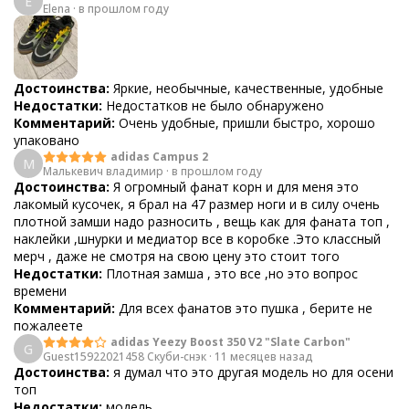
E
Elena
·
в прошлом году
Достоинства:
Яркие, необычные, качественные, удобные
Недостатки:
Недостатков не было обнаружено
Комментарий:
Очень удобные, пришли быстро, хорошо
упаковано
adidas Campus 2
М
Малькевич владимир
·
в прошлом году
Достоинства:
Я огромный фанат корн и для меня это
лакомый кусочек, я брал на 47 размер ноги и в силу очень
плотной замши надо разносить , вещь как для фаната топ ,
наклейки ,шнурки и медиатор все в коробке .Это классный
мерч , даже не смотря на свою цену это стоит того
Недостатки:
Плотная замша , это все ,но это вопрос
времени
Комментарий:
Для всех фанатов это пушка , берите не
пожалеете
adidas Yeezy Boost 350 V2 "Slate Carbon"
G
Guest15922021458 Скуби-снэк
·
11 месяцев назад
Достоинства:
я думал что это другая модель но для осени
топ
Недостатки:
модель