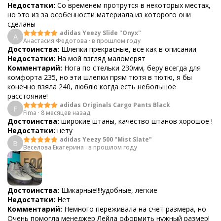
Недостатки:
Со временем протрутся в некоторых местах,
но это из за особенности материала из которого они
сделаны
adidas Yeezy Slide "Onyx"
А
Анастасия Федотова
·
в прошлом году
Достоинства:
Шлепки прекрасные, все как в описании
Недостатки:
На мой взгляд маломерят
Комментарий:
Нога по стельки 230мм, беру всегда для
комфорта 235, но эти шлепки прям тютя в тютю, я бы
конечно взяла 240, люблю когда есть небольшое
расстояние!
adidas Originals Cargo Pants Black
F
Fima
·
8 месяцев назад
Достоинства:
широкие штаны, качество штанов хорошое !
Недостатки:
нету
adidas Yeezy 500 "Mist Slate"
В
Веселова Екатерина
·
в прошлом году
Достоинства:
Шикарные!!!!удобные, легкие
Недостатки:
Нет
Комментарий:
Немного переживала на счет размера, но
Очень помогла менеджер Лейла оформить нужный размер!