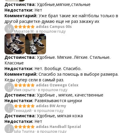
Достоинства:
Удобные,мягкие,стильные
Недостатки:
Нет
Комментарий:
Уже брал такие же найтболы только в
другой расцветке-думаю еще не раз закажу их
adidas Campus 00s
М
Муратов М
·
в прошлом году
Достоинства:
Удобные. Мягкие. Лёгкие. Стильные.
Классные
Недостатки:
Нет. Вообще. Спасибо.
Комментарий:
Спасибо за помощь в выборе размера.
Кеды супер сели в самый раз.
adidas Ozweego Celox
И
Имя скрыто
·
в прошлом году
Достоинства:
Удобные , мягкие, качественные
Недостатки:
Развязываются шнурки
adidas BW Army
Г
Геннадий
·
в прошлом году
Достоинства:
Удобные, мягкая кожа
Недостатки:
Нет
adidas Handball Spezial
J
Julia Tyurina
·
в прошлом году