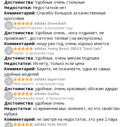
Достоинства:
Удобные очень стильные
Недостатки:
Недостатков нет
Комментарий:
Спасибо большое за качественные
кроссовки
adidas Streetball
М
Марина Рожкова
·
в прошлом году
Достоинства:
Удобные очень , нога отдыхает, не
промокают , достаточно теплые ( на весну/осень)
Комментарий:
ношу уже год, очень хорошо моются
adidas Yeezy Boost 350 V2 "Dark Salt"
D
Danila
·
в прошлом году
Достоинства:
Удобные, очень мягкая подошва
Недостатки:
Их нету, только если цена
Комментарий:
Берите, не пожалеете, одна из самых
удобных моделей
adidas Superstar
И
Имя скрыто
·
в прошлом году
Достоинства:
удобные, очень красивые) обожаю адидас
adidas Ozelia
П
Пряжникова Анна
·
в прошлом году
Достоинства:
удобные очень
Недостатки:
со временем мыс зеленеет, но это свойство
нубука
Комментарий:
не смотря на недостаток, это уже 2 пара
adidas Stan Smith
О