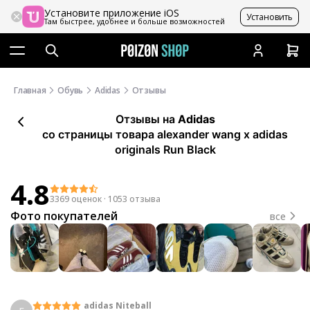
Установите приложение iOS
Установить
Там быстрее, удобнее и больше возможностей
Главная
Обувь
Adidas
Отзывы
Отзывы
на
Adidas
со страницы товара alexander wang x adidas
originals Run Black
4.8
3369 оценок
·
1053 отзыва
Фото покупателей
все
adidas Niteball