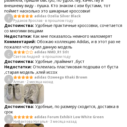
развеяла, пришли быстро, по удобству, качеству и
внешнему виду - пушка. Кто знаком с изи бустами, тот
поймет насколько это шикарные кроссовки!
adidas Ozelia Silver Black
Р
Рудаков Ярослав
·
в прошлом году
Достоинства:
Удобные практичные кроссовки, сочетается
со многими вещами
Недостатки:
Как мне показалось немного маломерят
Комментарий:
Обожаю коллекцию Adidas, и в этот раз не
пожалел что купил данную модель
adidas NMD_R1 Stlt
С
Светов Андрей
·
в прошлом году
Достоинства:
Удобные ,праймнит ,буст
Недостатки:
Отклеилась пластиковая подошва от буста
,старая модель ,клей иссох
adidas Ozweego Khaki Brown
A
Arman
·
2 месяца назад
Достоинства:
Удобные, по размеру сходится, доставка в
срок
adidas Forum Exhibit Low White Green
Н
Нифантова Наталья
·
3 месяца назад