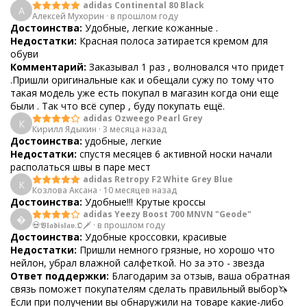
adidas Continental 80 Black
А
Алексей Мухорин
·
в прошлом году
Достоинства:
Удобные, легкие кожанные .
Недостатки:
Красная полоса затирается кремом для
обуви
Комментарий:
Заказывал 1 раз , волновался что придет
.Пришли оригинальные как и обещали сужу по тому что
такая модель уже есть покупал в магазин когда они еще
были . Так что всё супер , буду покупать ещё.
adidas Ozweego Pearl Grey
К
Кирилл Ядыкин
·
3 месяца назад
Достоинства:
удобные, легкие
Недостатки:
спустя месяцев 6 активной носки начали
располаться швы в паре мест
adidas Retropy F2 White Grey Blue
К
Козлова Аксана
·
10 месяцев назад
Достоинства:
Удобные!!! Крутые кроссы
adidas Yeezy Boost 700 MNVN "Geode"

💀𝖁𝖑𝖆𝖉𝖎𝖘𝖑𝖆𝖛.𝕺🗡
·
в прошлом году
Достоинства:
Удобные кроссовки, красивые
Недостатки:
Пришли немного грязные, но хорошо что
нейлон, убрал влажной салфеткой. Но за это - звезда
Ответ поддержки:
Благодарим за отзыв, ваша обратная
связь поможет покупателям сделать правильный выбор🦄
Если при получении вы обнаружили на товаре какие-либо