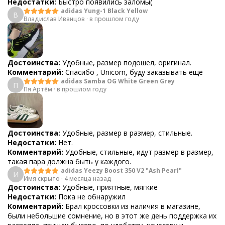
Недостатки:
Быстро появились заломы(
adidas Yung-1 Black Yellow
В
Владислав Иванцов
·
в прошлом году
Достоинства:
Удобные, размер подошел, оригинал.
Комментарий:
Спасибо , Unicorn, буду заказывать ещё
adidas Samba OG White Green Grey
П
Пя Артём
·
в прошлом году
Достоинства:
Удобные, размер в размер, стильные.
Недостатки:
Нет.
Комментарий:
Удобные, стильные, идут размер в размер,
такая пара должна быть у каждого.
adidas Yeezy Boost 350 V2 "Ash Pearl"
И
Имя скрыто
·
4 месяца назад
Достоинства:
Удобные, приятные, мягкие
Недостатки:
Пока не обнаружил
Комментарий:
Брал кроссовки из наличия в магазине,
были небольшие сомнение, но в этот же день поддержка их