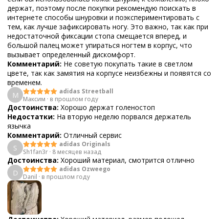
держат, поэтому после покупки рекомендую поискать в
интернете способы шнуровки и поэкспериментировать с
тем, как лучше зафиксировать ногу. Это важно, так как при
недостаточной фиксации стопа смещается вперед, и
большой палец может упираться ногтем в корпус, что
вызывает определенный дискомфорт.
Комментарий:
Не советую покупать такие в светлом
цвете, так как замятия на корпусе неизбежны и появятся со
временем.
adidas Streetball
М
Максим
·
в прошлом году
Достоинства:
Хорошо держат голеностоп
Недостатки:
На вторую неделю порвался держатель
язычка
Комментарий:
Отличный сервис
adidas Originals
S
Sh1fan3r
·
8 месяцев назад
Достоинства:
Хороший материал, смотрится отлично
adidas Ozweego
D
Danil
·
в прошлом году