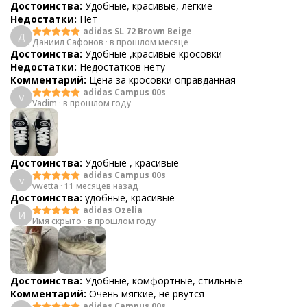
Достоинства:
Удобные, красивые, легкие
Недостатки:
Нет
adidas SL 72 Brown Beige
Д
Даниил Сафонов
·
в прошлом месяце
Достоинства:
Удобные ,красивые кросовки
Недостатки:
Недостатков нету
Комментарий:
Цена за кросовки оправданная
adidas Campus 00s
V
Vadim
·
в прошлом году
Достоинства:
Удобные , красивые
adidas Campus 00s
v
vwetta
·
11 месяцев назад
Достоинства:
удобные, красивые
adidas Ozelia
И
Имя скрыто
·
в прошлом году
Достоинства:
Удобные, комфортные, стильные
Комментарий:
Очень мягкие, не рвутся
adidas Campus 00s