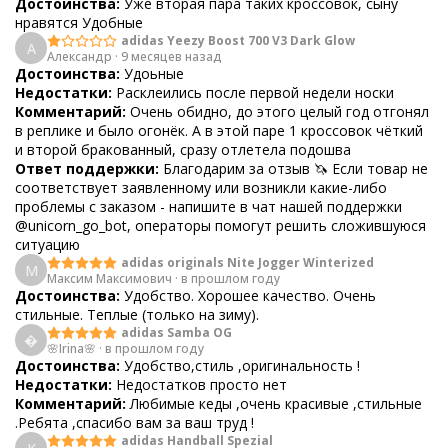
Достоинства:
Уже вторая пара таких кроссовок, сыну
нравятся Удобные
adidas Yeezy Boost 700 V3 Dark Glow
А
Александр
·
9 месяцев назад
Достоинства:
Удоьные
Недостатки:
Расклеились после первой недели носки
Комментарий:
Очень обидно, до этого целый год отгонял
в реплике и было огонёк. А в этой паре 1 кроссовок чёткий
и второй бракованный, сразу отлетела подошва
Ответ поддержки:
Благодарим за отзыв 🦄 Если товар не
соответствует заявленному или возникли какие-либо
проблемы с заказом - напишите в чат нашей поддержки
@unicorn_go_bot, операторы помогут решить сложившуюся
ситуацию
adidas originals Nite Jogger Winterized
М
Максим Максимович
·
в прошлом году
Достоинства:
Удобство. Хорошее качество. Очень
стильные. Теплые (только на зиму).
adidas Samba OG

🌸Irina🌸
·
в прошлом году
Достоинства:
Удобство,стиль ,оригинальность !
Недостатки:
Недостатков просто нет
Комментарий:
Любимые кеды ,очень красивые ,стильные
.Ребята ,спасибо вам за ваш труд !
adidas Handball Spezial