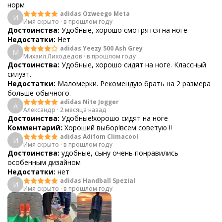
норм
adidas Ozweego Meta
И
Имя скрыто
·
в прошлом году
Достоинства:
Удобные, хорошо смотрятся на ноге
Недостатки:
Нет
adidas Yeezy 500 Ash Grey
М
Михаил Лиходедов
·
в прошлом году
Достоинства:
Удобные, хорошо сидят на ноге. Классный
силуэт.
Недостатки:
Маломерки. Рекомендую брать на 2 размера
больше обычного.
adidas Nite Jogger
А
Александр
·
2 месяца назад
Достоинства:
Удобные!хорошо сидят на ноге
Комментарий:
Хороший выбор!всем советую !!
adidas Adifom Climacool
И
Имя скрыто
·
в прошлом году
Достоинства:
удобные, сыну очень понравились
особенным дизайном
Недостатки:
нет
adidas Handball Spezial
И
Имя скрыто
·
в прошлом году