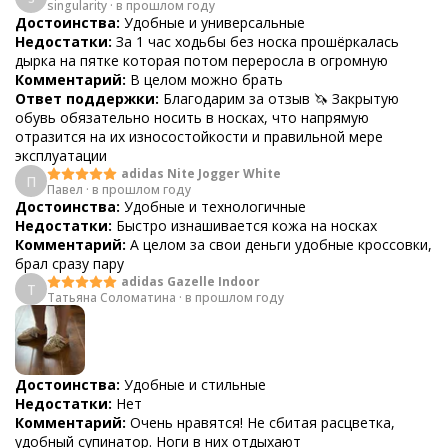
singularity
·
в прошлом году
Достоинства:
Удобные и универсальные
Недостатки:
За 1 час ходьбы без носка прошёркалась
дырка на пятке которая потом переросла в огромную
Комментарий:
В целом можно брать
Ответ поддержки:
Благодарим за отзыв 🦄 Закрытую
обувь обязательно носить в носках, что напрямую
отразится на их износостойкости и правильной мере
эксплуатации
adidas Nite Jogger White
П
Павел
·
в прошлом году
Достоинства:
Удобные и технологичные
Недостатки:
Быстро изнашивается кожа на носках
Комментарий:
А целом за свои деньги удобные кроссовки,
брал сразу пару
adidas Gazelle Indoor
Т
Татьяна Соломатина
·
в прошлом году
Достоинства:
Удобные и стильные
Недостатки:
Нет
Комментарий:
Очень нравятся! Не сбитая расцветка,
удобный супинатор. Ноги в них отдыхают