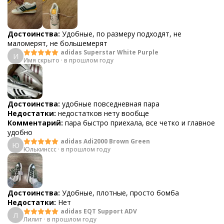
Достоинства:
Удобные, по размеру подходят, не
маломерят, не большемерят
adidas Superstar White Purple
И
Имя скрыто
·
в прошлом году
Достоинства:
удобные повседневная пара
Недостатки:
недостатков нету вообще
Комментарий:
пара быстро приехала, все четко и главное
удобно
adidas Adi2000 Brown Green
Ю
Юлькинссс
·
в прошлом году
Достоинства:
Удобные, плотные, просто бомба
Недостатки:
Нет
adidas EQT Support ADV
Л
Лилит
·
в прошлом году