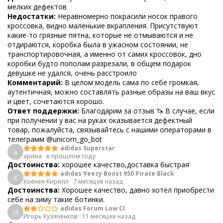
мелких дефектов
Недостатки:
Неравномерно покрасили носок правого
кроссовка, видно маленькие вкрапления. Присутствуют
какие-то грязные пятна, которые не отмываются и не
отдираются, коробка была в ужасном состоянии, не
транспортировочная, а именно от самих кроссовок, дно
коробки будто пополам разрезали, в общем подарок
девушке не удался, очень расстроило
Комментарий:
В целом модель сама по себе громкая,
аутентичная, можно составлять разные образы на ваш вкус
и цвет, сочетаются хорошо.
Ответ поддержки:
Благодарим за отзыв 🦄 В случае, если
при получении у вас на руках оказывается дефектный
товар, пожалуйста, связывайтесь с нашими операторами в
телеграмм @unicorn_go_bot
adidas Superstar
а
арина
·
в прошлом году
Достоинства:
хорошее качество,доставка быстрая
adidas Yeezy Boost 950 Pirate Black
К
Коенен Кирилл
·
7 месяцев назад
Достоинства:
Хорошее качество, давно хотел приобрести
себе на зиму такие ботинки.
adidas Forum Low Cl
И
Игорь Кузяченков
·
11 месяцев назад