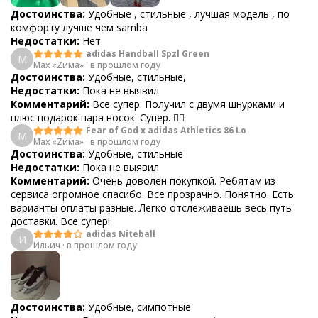
Достоинства:
Удобные , стильные , лучшая модель , по
комфорту лучше чем samba
Недостатки:
Нет
adidas Handball Spzl Green
M
Max «Zима»
·
в прошлом году
Достоинства:
Удобные, стильные,
Недостатки:
Пока не выявил
Комментарий:
Все супер. Получил с двумя шнурками и
плюс подарок пара носок. Супер. 👍🏻
Fear of God x adidas Athletics 86 Lo
M
Max «Zима»
·
в прошлом году
Достоинства:
Удобные, стильные
Недостатки:
Пока не выявил
Комментарий:
Очень доволен покупкой. Ребятам из
сервиса огромное спасибо. Все прозрачно. Понятно. Есть
варианты оплаты разные. Легко отслеживаешь весь путь
доставки. Все супер!
adidas Niteball
И
Ильич
·
в прошлом году
Достоинства:
Удобные, симпотные