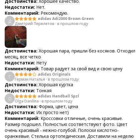
Достоинства:
Хорошее качество.
Недостатки:
Нет.
Комментарий:
Рекомендую.
adidas Adi2000 Brown Green
Д
Дмитрий Перелетов
·
в прошлом году
Достоинства:
Хорошая пара, пришли без косяков. Отходил
месяц, все четко
Недостатки:
Нету
Комментарий:
Товар радует за свой вид и свою цену
adidas Originals
Г
Герман Наталья
·
в прошлом году
Достоинства:
Хорошая куртка
Недостатки:
Тонкая
adidas Handball Spzl
O
Olga Danilina
·
в прошлом году
Достоинства:
Форма, цвет, цена
Недостатки:
Их просто нет)
Комментарий:
Кроссовки отличные, очень красивые.
Размер подошел. Полностью соответствуют фото. Цвет
очень красивый - нежно-голубой. Полоски кислотно-
оранжевые. Стелька ортопедическая. Доставили на неделю