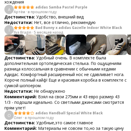
хождения
adidas Samba Pastel Purple
А
Артём
·
в прошлом году
Достоинства:
Удобство, внешний вид
Недостатки:
Нет, все отлично, рекомендую
Bad Bunny x adidas Gazelle Indoor White Black
I
Ilya Bragin
·
5 месяцев назад
+
Достоинства:
Удобный очень. В комплекте была
дополнительная ортопедическая стелька. По ощущениям
разница колоссальная в сравнении с обычными кедами
Адидас. Комфортный расширенный нос не сдавливает нога.
Короче полный кайф! Еще и красивая коробка в комплекте с
сумкой шопоером.
Недостатки:
Не обнаружено
Комментарий:
Взял на свои 275мм и 43 евро размер 43
1/3 - подошли идеально. Со светлыми джинсами смотрится
прям улет!
adidas Handball Spezial White Black
О
Олег
·
в прошлом году
Достоинства:
Удобные,это самое главное
Комментарий:
Материалы не совсем то,но за такую цену