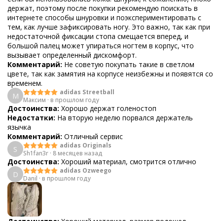
держат, поэтому после покупки рекомендую поискать в
интернете способы шнуровки и поэкспериментировать с
тем, как лучше зафиксировать ногу. Это важно, так как при
недостаточной фиксации стопа смещается вперед, и
большой палец может упираться ногтем в корпус, что
вызывает определенный дискомфорт.
Комментарий:
Не советую покупать такие в светлом
цвете, так как замятия на корпусе неизбежны и появятся со
временем.
adidas Streetball
М
Максим
·
в прошлом году
Достоинства:
Хорошо держат голеностоп
Недостатки:
На вторую неделю порвался держатель
язычка
Комментарий:
Отличный сервис
adidas Originals
S
Sh1fan3r
·
8 месяцев назад
Достоинства:
Хороший материал, смотрится отлично
adidas Ozweego
D
Danil
·
в прошлом году