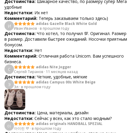
Достоинства:
Шикарное качество, по размеру супер Мега
удобные
Недостатки:
Их нет
Комментарий:
Теперь заказываем только здесь)
adidas Gazelle Black White Gold
И
Иван Иванов
·
в прошлом году
Достоинства:
Что хотел, то получил 💯. Оригинал. Размер
в размер. Доставили быстрее ожиданий. Носочки приятным
бонусом.
Недостатки:
Нет
Комментарий:
Отличная работа Unicorn. Вам успешного
бизнеса.
adidas Nite Jogger
С
Сергей Тиранов
·
11 месяцев назад
Достоинства:
Четкие, удобные, мягкие
adidas Campus 00s White Beige
Э
Эл
·
в прошлом году
Достоинства:
Цена, материалы, дизайн
Недостатки:
Сейчас у всех, как это стало модным?
adidas originals HANDBALL SPEZIAL
아
아이린 💜
·
в прошлом году