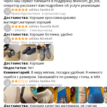
через наш сервис! Напишите в поддержку @unicorn_go_bot,
оператор расскажет вам подробнее об услуге реализации
adidas Samba W
И
Ирина Куропаткина
·
в прошлом году
Достоинства:
Хорошие кроссовки,красиво
выглядит,материал хороший
adidas Gazelle Bold
—
—۩Marik۩–
·
2 месяца назад
Достоинства:
Хорошие ботинки, удобно
adidas Niteball
A
Anton Titov
·
в прошлом году
Достоинства:
Хорошие
Недостатки:
Нет
Комментарий:
В меру мягкие, посадка удобная. Я немного
ошибся с размером. Заказывайте по размеру стопы, в ММ.
adidas Samba OG
Д
Дмитрий Алёхин
·
в прошлом году
+
Достоинства:
Хорошее качество материала, не считая