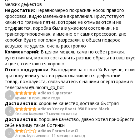
мелких дефектов
Недостатки:
Неравномерно покрасили носок правого
кроссовка, видно маленькие вкрапления. Присутствуют
какие-то грязные пятна, которые не отмываются и не
отдираются, коробка была в ужасном состоянии, не
транспортировочная, а именно от самих кроссовок, дно
коробки будто пополам разрезали, в общем подарок
девушке не удался, очень расстроило
Комментарий:
В целом модель сама по себе громкая,
аутентичная, можно составлять разные образы на ваш вкус
и цвет, сочетаются хорошо.
Ответ поддержки:
Благодарим за отзыв 🦄 В случае, если
при получении у вас на руках оказывается дефектный
товар, пожалуйста, связывайтесь с нашими операторами в
телеграмм @unicorn_go_bot
adidas Superstar
а
арина
·
в прошлом году
Достоинства:
хорошее качество,доставка быстрая
adidas Yeezy Boost 950 Pirate Black
К
Коенен Кирилл
·
7 месяцев назад
Достоинства:
Хорошее качество, давно хотел приобрести
себе на зиму такие ботинки.
adidas Forum Low Cl
И
Игорь Кузяченков
·
11 месяцев назад