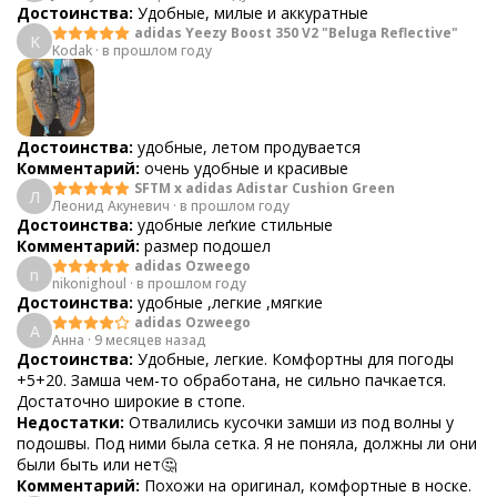
Достоинства:
Удобные, милые и аккуратные
adidas Yeezy Boost 350 V2 "Beluga Reflective"
K
Kodak
·
в прошлом году
Достоинства:
удобные, летом продувается
Комментарий:
очень удобные и красивые
SFTM x adidas Adistar Cushion Green
Л
Леонид Акуневич
·
в прошлом году
Достоинства:
удобные леґкие стильные
Комментарий:
размер подошел
adidas Ozweego
n
nikonighoul
·
в прошлом году
Достоинства:
удобные ,легкие ,мягкие
adidas Ozweego
А
Анна
·
9 месяцев назад
Достоинства:
Удобные, легкие. Комфортны для погоды
+5+20. Замша чем-то обработана, не сильно пачкается.
Достаточно широкие в стопе.
Недостатки:
Отвалились кусочки замши из под волны у
подошвы. Под ними была сетка. Я не поняла, должны ли они
были быть или нет🤔
Комментарий:
Похожи на оригинал, комфортные в носке.