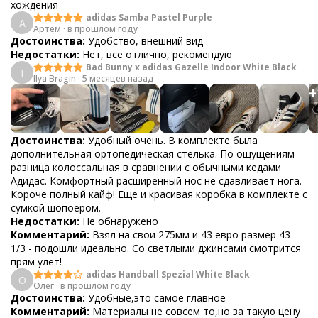
хождения
adidas Samba Pastel Purple
А
Артём
·
в прошлом году
Достоинства:
Удобство, внешний вид
Недостатки:
Нет, все отлично, рекомендую
Bad Bunny x adidas Gazelle Indoor White Black
I
Ilya Bragin
·
5 месяцев назад
+
Достоинства:
Удобный очень. В комплекте была
дополнительная ортопедическая стелька. По ощущениям
разница колоссальная в сравнении с обычными кедами
Адидас. Комфортный расширенный нос не сдавливает нога.
Короче полный кайф! Еще и красивая коробка в комплекте с
сумкой шопоером.
Недостатки:
Не обнаружено
Комментарий:
Взял на свои 275мм и 43 евро размер 43
1/3 - подошли идеально. Со светлыми джинсами смотрится
прям улет!
adidas Handball Spezial White Black
О
Олег
·
в прошлом году
Достоинства:
Удобные,это самое главное
Комментарий:
Материалы не совсем то,но за такую цену