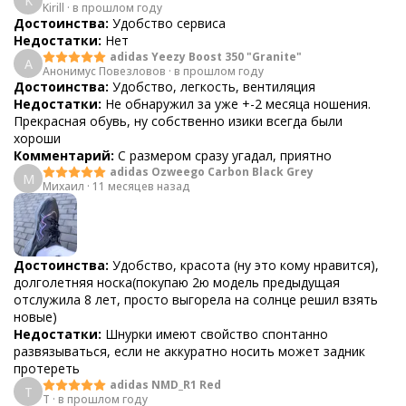
K
Kirill
·
в прошлом году
Достоинства:
Удобство сервиса
Недостатки:
Нет
adidas Yeezy Boost 350 "Granite"
А
Анонимус Повезловов
·
в прошлом году
Достоинства:
Удобство, легкость, вентиляция
Недостатки:
Не обнаружил за уже +-2 месяца ношения.
Прекрасная обувь, ну собственно изики всегда были
хороши
Комментарий:
С размером сразу угадал, приятно
adidas Ozweego Carbon Black Grey
М
Михаил
·
11 месяцев назад
Достоинства:
Удобство, красота (ну это кому нравится),
долголетняя носка(покупаю 2ю модель предыдущая
отслужила 8 лет, просто выгорела на солнце решил взять
новые)
Недостатки:
Шнурки имеют свойство спонтанно
развязываться, если не аккуратно носить может задник
протереть
adidas NMD_R1 Red
T
T
·
в прошлом году