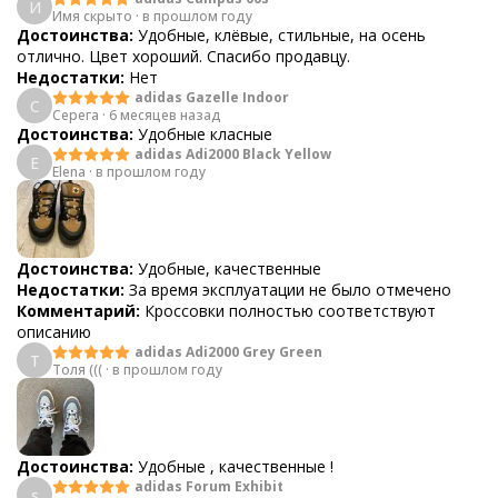
И
Имя скрыто
·
в прошлом году
Достоинства:
Удобные, клёвые, стильные, на осень
отлично. Цвет хороший. Спасибо продавцу.
Недостатки:
Нет
adidas Gazelle Indoor
С
Серега
·
6 месяцев назад
Достоинства:
Удобные класные
adidas Adi2000 Black Yellow
E
Elena
·
в прошлом году
Достоинства:
Удобные, качественные
Недостатки:
За время эксплуатации не было отмечено
Комментарий:
Кроссовки полностью соответствуют
описанию
adidas Adi2000 Grey Green
Т
Толя (((
·
в прошлом году
Достоинства:
Удобные , качественные !
adidas Forum Exhibit
s