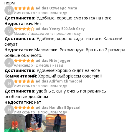
норм
adidas Ozweego Meta
И
Имя скрыто
·
в прошлом году
Достоинства:
Удобные, хорошо смотрятся на ноге
Недостатки:
Нет
adidas Yeezy 500 Ash Grey
М
Михаил Лиходедов
·
в прошлом году
Достоинства:
Удобные, хорошо сидят на ноге. Классный
силуэт.
Недостатки:
Маломерки. Рекомендую брать на 2 размера
больше обычного.
adidas Nite Jogger
А
Александр
·
2 месяца назад
Достоинства:
Удобные!хорошо сидят на ноге
Комментарий:
Хороший выбор!всем советую !!
adidas Adifom Climacool
И
Имя скрыто
·
в прошлом году
Достоинства:
удобные, сыну очень понравились
особенным дизайном
Недостатки:
нет
adidas Handball Spezial
И
Имя скрыто
·
в прошлом году