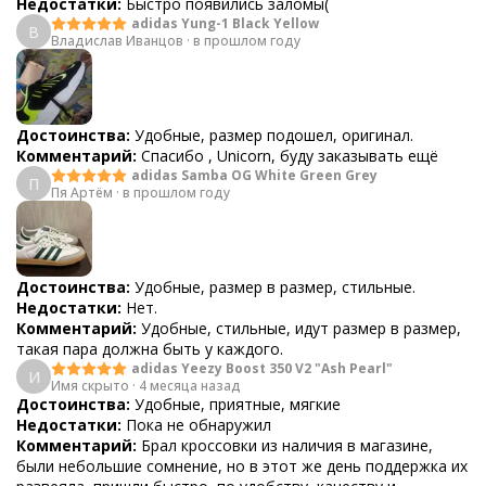
Недостатки:
Быстро появились заломы(
adidas Yung-1 Black Yellow
В
Владислав Иванцов
·
в прошлом году
Достоинства:
Удобные, размер подошел, оригинал.
Комментарий:
Спасибо , Unicorn, буду заказывать ещё
adidas Samba OG White Green Grey
П
Пя Артём
·
в прошлом году
Достоинства:
Удобные, размер в размер, стильные.
Недостатки:
Нет.
Комментарий:
Удобные, стильные, идут размер в размер,
такая пара должна быть у каждого.
adidas Yeezy Boost 350 V2 "Ash Pearl"
И
Имя скрыто
·
4 месяца назад
Достоинства:
Удобные, приятные, мягкие
Недостатки:
Пока не обнаружил
Комментарий:
Брал кроссовки из наличия в магазине,
были небольшие сомнение, но в этот же день поддержка их