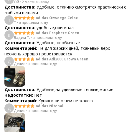
Ой
·
2 месяца назад
Достоинства:
Удобные, отлично смотрятся практически с
любыми вещами
adidas Ozweego Celox
T
T
·
в прошлом году
Достоинства:
удобные,оригинал
adidas Prophere Green
В
Вадим Т.
·
в прошлом году
Достоинства:
Удобные, необычные
Комментарий:
Не для жарких дней, тканевый верх
неочень хорошо проветривается
adidas Adi2000 Brown Green
Д
Денис
·
в прошлом году
Достоинства:
Удобные,на удивление теплые,мягкие
Недостатки:
Нет
Комментарий:
Купил и ни о чем не жалею
adidas Niteball
Д
Денис
·
в прошлом году