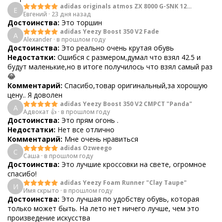
adidas originals atmos ZX 8000 G-SNK 12
Е
Евгений
·
23 дня назад
Predator
Достоинства:
Это торшин
adidas Yeezy Boost 350 V2 Fade
A
Alexander
·
в прошлом году
Достоинства:
Это реально очень крутая обувь
Недостатки:
Ошибся с размером,думал что взял 42.5 и
будут маленькие,но в итоге получилось что взял самый раз
😂
Комментарий:
Спасибо,товар оригинальный,за хорошую
цену.. Я доволен
adidas Yeezy Boost 350 V2 CMPCT "Panda"
А
Адвокат 👍
·
в прошлом году
Достоинства:
Это прям огонь .
Недостатки:
Нет все отлично
Комментарий:
Мне очень нравиться
adidas Ozweego
С
Саша
·
в прошлом году
Достоинства:
Это лучшие кроссовки на свете, огромное
спасибо!
adidas Yeezy Foam Runner "Clay Taupe"
И
Имя скрыто
·
в прошлом году
Достоинства:
Это лучшая по удобству обувь, которая
только может быть. На лето нет ничего лучше, чем это
произведение искусства