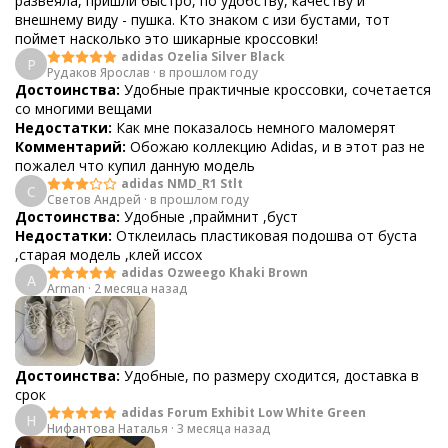
развеяла, пришли быстро, по удобству, качеству и
внешнему виду - пушка. Кто знаком с изи бустами, тот
поймет насколько это шикарные кроссовки!
adidas Ozelia Silver Black
Р
Рудаков Ярослав
·
в прошлом году
Достоинства:
Удобные практичные кроссовки, сочетается
со многими вещами
Недостатки:
Как мне показалось немного маломерят
Комментарий:
Обожаю коллекцию Adidas, и в этот раз не
пожалел что купил данную модель
adidas NMD_R1 Stlt
С
Светов Андрей
·
в прошлом году
Достоинства:
Удобные ,праймнит ,буст
Недостатки:
Отклеилась пластиковая подошва от буста
,старая модель ,клей иссох
adidas Ozweego Khaki Brown
A
Arman
·
2 месяца назад
Достоинства:
Удобные, по размеру сходится, доставка в
срок
adidas Forum Exhibit Low White Green
Н
Нифантова Наталья
·
3 месяца назад