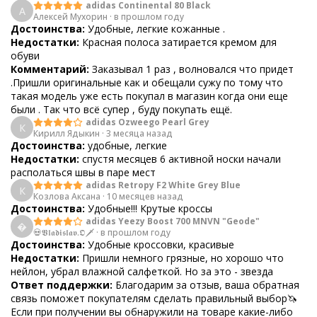
adidas Continental 80 Black
А
Алексей Мухорин
·
в прошлом году
Достоинства:
Удобные, легкие кожанные .
Недостатки:
Красная полоса затирается кремом для
обуви
Комментарий:
Заказывал 1 раз , волновался что придет
.Пришли оригинальные как и обещали сужу по тому что
такая модель уже есть покупал в магазин когда они еще
были . Так что всё супер , буду покупать ещё.
adidas Ozweego Pearl Grey
К
Кирилл Ядыкин
·
3 месяца назад
Достоинства:
удобные, легкие
Недостатки:
спустя месяцев 6 активной носки начали
располаться швы в паре мест
adidas Retropy F2 White Grey Blue
К
Козлова Аксана
·
10 месяцев назад
Достоинства:
Удобные!!! Крутые кроссы
adidas Yeezy Boost 700 MNVN "Geode"

💀𝖁𝖑𝖆𝖉𝖎𝖘𝖑𝖆𝖛.𝕺🗡
·
в прошлом году
Достоинства:
Удобные кроссовки, красивые
Недостатки:
Пришли немного грязные, но хорошо что
нейлон, убрал влажной салфеткой. Но за это - звезда
Ответ поддержки:
Благодарим за отзыв, ваша обратная
связь поможет покупателям сделать правильный выбор🦄
Если при получении вы обнаружили на товаре какие-либо