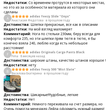
Недостатки:
Со временем протрутся в некоторых местах,
но это из за особенности материала из которого они
сделаны
adidas Yeezy Slide "Onyx"
А
Анастасия Федотова
·
в прошлом году
Достоинства:
Шлепки прекрасные, все как в описании
Недостатки:
На мой взгляд маломерят
Комментарий:
Нога по стельки 230мм, беру всегда для
комфорта 235, но эти шлепки прям тютя в тютю, я бы
конечно взяла 240, люблю когда есть небольшое
расстояние!
adidas Originals Cargo Pants Black
F
Fima
·
8 месяцев назад
Достоинства:
широкие штаны, качество штанов хорошое !
Недостатки:
нету
adidas Yeezy 500 "Mist Slate"
В
Веселова Екатерина
·
в прошлом году
Достоинства:
Шикарные!!!!удобные, легкие
Недостатки:
Нет
Комментарий:
Немного переживала на счет размера, но
Очень помогла менеджер Лейла оформить нужный размер!