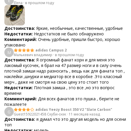
E
Elena
·
в прошлом году
Достоинства:
Яркие, необычные, качественные, удобные
Недостатки:
Недостатков не было обнаружено
Комментарий:
Очень удобные, пришли быстро, хорошо
упаковано
adidas Campus 2
М
Малькевич владимир
·
в прошлом году
Достоинства:
Я огромный фанат корн и для меня это
лакомый кусочек, я брал на 47 размер ноги и в силу очень
плотной замши надо разносить , вещь как для фаната топ ,
наклейки ,шнурки и медиатор все в коробке .Это классный
мерч , даже не смотря на свою цену это стоит того
Недостатки:
Плотная замша , это все ,но это вопрос
времени
Комментарий:
Для всех фанатов это пушка , берите не
пожалеете
adidas Yeezy Boost 350 V2 "Slate Carbon"
G
Guest15922021458 Скуби-снэк
·
11 месяцев назад
Достоинства:
я думал что это другая модель но для осени
топ
Недостатки:
модель