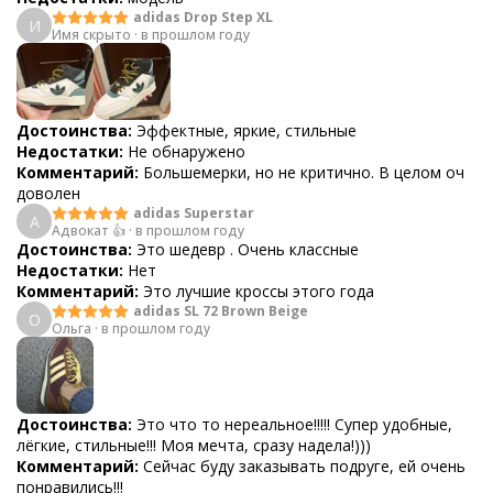
adidas Drop Step XL
И
Имя скрыто
·
в прошлом году
Достоинства:
Эффектные, яркие, стильные
Недостатки:
Не обнаружено
Комментарий:
Большемерки, но не критично. В целом оч
доволен
adidas Superstar
А
Адвокат 👍
·
в прошлом году
Достоинства:
Это шедевр . Очень классные
Недостатки:
Нет
Комментарий:
Это лучшие кроссы этого года
adidas SL 72 Brown Beige
О
Ольга
·
в прошлом году
Достоинства:
Это что то нереальное!!!!! Супер удобные,
лёгкие, стильные!!! Моя мечта, сразу надела!)))
Комментарий:
Сейчас буду заказывать подруге, ей очень
понравились!!!