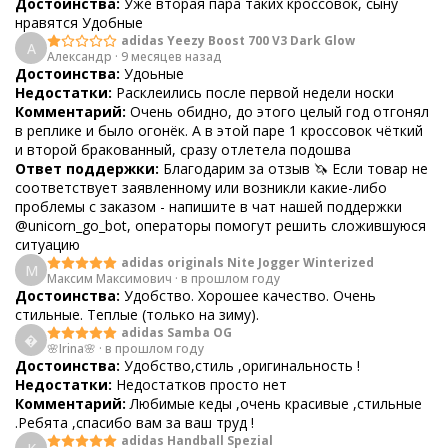
Достоинства:
Уже вторая пара таких кроссовок, сыну
нравятся Удобные
adidas Yeezy Boost 700 V3 Dark Glow
А
Александр
·
9 месяцев назад
Достоинства:
Удоьные
Недостатки:
Расклеились после первой недели носки
Комментарий:
Очень обидно, до этого целый год отгонял
в реплике и было огонёк. А в этой паре 1 кроссовок чёткий
и второй бракованный, сразу отлетела подошва
Ответ поддержки:
Благодарим за отзыв 🦄 Если товар не
соответствует заявленному или возникли какие-либо
проблемы с заказом - напишите в чат нашей поддержки
@unicorn_go_bot, операторы помогут решить сложившуюся
ситуацию
adidas originals Nite Jogger Winterized
М
Максим Максимович
·
в прошлом году
Достоинства:
Удобство. Хорошее качество. Очень
стильные. Теплые (только на зиму).
adidas Samba OG

🌸Irina🌸
·
в прошлом году
Достоинства:
Удобство,стиль ,оригинальность !
Недостатки:
Недостатков просто нет
Комментарий:
Любимые кеды ,очень красивые ,стильные
.Ребята ,спасибо вам за ваш труд !
adidas Handball Spezial