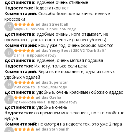
Достоинства:
Удобные очень стильные
Недостатки:
Недостатков нет
Комментарий:
Спасибо большое за качественные
кроссовки
adidas Streetball
М
Марина Рожкова
·
в прошлом году
Достоинства:
Удобные очень , нога отдыхает, не
промокают , достаточно теплые ( на весну/осень)
Комментарий:
ношу уже год, очень хорошо моются
adidas Yeezy Boost 350 V2 "Dark Salt"
D
Danila
·
в прошлом году
Достоинства:
Удобные, очень мягкая подошва
Недостатки:
Их нету, только если цена
Комментарий:
Берите, не пожалеете, одна из самых
удобных моделей
adidas Superstar
И
Имя скрыто
·
в прошлом году
Достоинства:
удобные, очень красивые) обожаю адидас
adidas Ozelia
П
Пряжникова Анна
·
в прошлом году
Достоинства:
удобные очень
Недостатки:
со временем мыс зеленеет, но это свойство
нубука
Комментарий:
не смотря на недостаток, это уже 2 пара
adidas Stan Smith
О