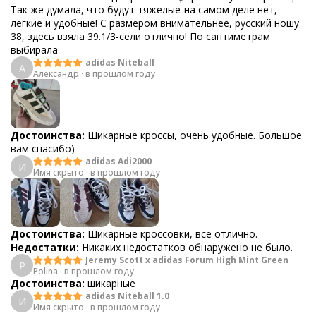
Так же думала, что будут тяжелые-на самом деле нет,
легкие и удобные! С размером внимательнее, русский ношу
38, здесь взяла 39.1/3-сели отлично! По сантиметрам
выбирала
adidas Niteball
А
Александр
·
в прошлом году
Достоинства:
Шикарные кроссы, очень удобные. Большое
вам спасибо)
adidas Adi2000
И
Имя скрыто
·
в прошлом году
Достоинства:
Шикарные кроссовки, всё отлично.
Недостатки:
Никаких недостатков обнаружено не было.
Jeremy Scott x adidas Forum High Mint Green
P
Polina
·
в прошлом году
Достоинства:
шикарные
adidas Niteball 1.0
И
Имя скрыто
·
в прошлом году