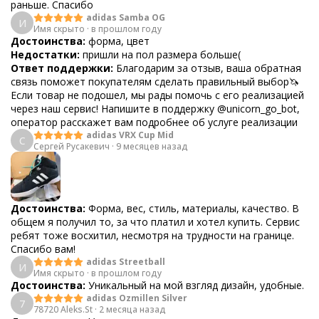
раньше. Спасибо
adidas Samba OG
И
Имя скрыто
·
в прошлом году
Достоинства:
форма, цвет
Недостатки:
пришли на пол размера больше(
Ответ поддержки:
Благодарим за отзыв, ваша обратная
связь поможет покупателям сделать правильный выбор🦄
Если товар не подошел, мы рады помочь с его реализацией
через наш сервис! Напишите в поддержку @unicorn_go_bot,
оператор расскажет вам подробнее об услуге реализации
adidas VRX Cup Mid
С
Сергей Русакевич
·
9 месяцев назад
Достоинства:
Форма, вес, стиль, материалы, качество. В
общем я получил то, за что платил и хотел купить. Сервис
ребят тоже восхитил, несмотря на трудности на границе.
Спасибо вам!
adidas Streetball
И
Имя скрыто
·
в прошлом году
Достоинства:
Уникальный на мой взгляд дизайн, удобные.
adidas Ozmillen Silver
7
78720 Aleks.St
·
2 месяца назад