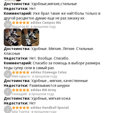
Достоинства:
Удобные,мягкие,стильные
Недостатки:
Нет
Комментарий:
Уже брал такие же найтболы только в
другой расцветке-думаю еще не раз закажу их
adidas Campus 00s
М
Муратов М
·
в прошлом году
Достоинства:
Удобные. Мягкие. Лёгкие. Стильные.
Классные
Недостатки:
Нет. Вообще. Спасибо.
Комментарий:
Спасибо за помощь в выборе размера.
Кеды супер сели в самый раз.
adidas Ozweego Celox
И
Имя скрыто
·
в прошлом году
Достоинства:
Удобные , мягкие, качественные
Недостатки:
Развязываются шнурки
adidas BW Army
Г
Геннадий
·
в прошлом году
Достоинства:
Удобные, мягкая кожа
Недостатки:
Нет
adidas Handball Spezial
J
Julia Tyurina
·
в прошлом году