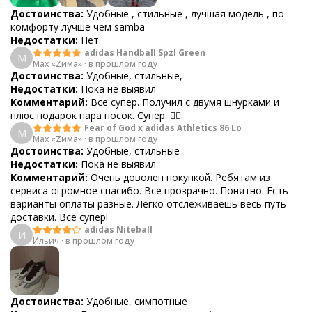
Достоинства:
Удобные , стильные , лучшая модель , по
комфорту лучше чем samba
Недостатки:
Нет
adidas Handball Spzl Green
M
Max «Zима»
·
в прошлом году
Достоинства:
Удобные, стильные,
Недостатки:
Пока не выявил
Комментарий:
Все супер. Получил с двумя шнурками и
плюс подарок пара носок. Супер. 👍🏻
Fear of God x adidas Athletics 86 Lo
M
Max «Zима»
·
в прошлом году
Достоинства:
Удобные, стильные
Недостатки:
Пока не выявил
Комментарий:
Очень доволен покупкой. Ребятам из
сервиса огромное спасибо. Все прозрачно. Понятно. Есть
варианты оплаты разные. Легко отслеживаешь весь путь
доставки. Все супер!
adidas Niteball
И
Ильич
·
в прошлом году
Достоинства:
Удобные, симпотные