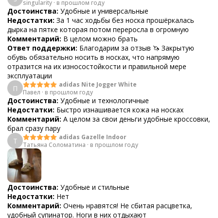
singularity
·
в прошлом году
Достоинства:
Удобные и универсальные
Недостатки:
За 1 час ходьбы без носка прошёркалась
дырка на пятке которая потом переросла в огромную
Комментарий:
В целом можно брать
Ответ поддержки:
Благодарим за отзыв 🦄 Закрытую
обувь обязательно носить в носках, что напрямую
отразится на их износостойкости и правильной мере
эксплуатации
adidas Nite Jogger White
П
Павел
·
в прошлом году
Достоинства:
Удобные и технологичные
Недостатки:
Быстро изнашивается кожа на носках
Комментарий:
А целом за свои деньги удобные кроссовки,
брал сразу пару
adidas Gazelle Indoor
Т
Татьяна Соломатина
·
в прошлом году
Достоинства:
Удобные и стильные
Недостатки:
Нет
Комментарий:
Очень нравятся! Не сбитая расцветка,
удобный супинатор. Ноги в них отдыхают