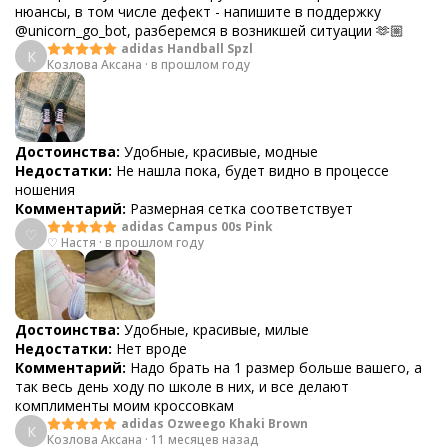
нюансы, в том числе дефект - напишите в поддержку
@unicorn_go_bot, разберемся в возникшей ситуации 🫶🏼
adidas Handball Spzl
К
Козлова Аксана
·
в прошлом году
Достоинства:
Удобные, красивые, модные
Недостатки:
Не нашла пока, будет видно в процессе
ношения
Комментарий:
Размерная сетка соответствует
adidas Campus 00s Pink
♡
♡ Настя
·
в прошлом году
Достоинства:
Удобные, красивые, милые
Недостатки:
Нет вроде
Комментарий:
Надо брать на 1 размер больше вашего, а
так весь день ходу по школе в них, и все делают
комплименты моим кроссовкам
adidas Ozweego Khaki Brown
К
Козлова Аксана
·
11 месяцев назад