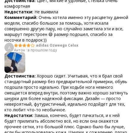
Достоинства:
Цвет, мягкие и удобные, стелька очень
комфортная
Недостатки:
Не выявила
Комментарий:
Очень хотела именно эту расцветку данной
модели, спасибо большое за помощь, хотя искала
совершенно другую пару, но случайно заметила эти и все,
маршрут перестроен 😄 размер подошел, спасибо за
носочки в подарок:))
adidas Ozweego Celox
А
Антон
·
в прошлом году
Достоинства:
Хорошо сидят. Учитывая, что я брал свой
стандартный размер без предварительной примерки, обувь
подошла просто идеально. При ходьбе нога немного
смещается вперед внутри, поэтому важно хорошо затянуть
шнурки для более надежной фиксации. Дизайн — просто
невероятный, футуристичный, идеально подойдет для тех,
кто любит что-то необычное.
Недостатки:
Замша, конечно, будет пачкаться, и к ней
будет прилипать абсолютно всё, но если она окажется
прочнее сетки, это большой плюс. Однако было бы лучше,
если бы использовалась кожа. Шнурки, к сожалению, плохо