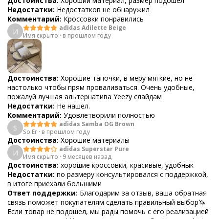
Достоинства:
Хороший материал, размер подошел
Недостатки:
Недостатков не обнаружил
Комментарий:
Кроссовки понравились
adidas Adilette Beige
И
Имя скрыто
·
в прошлом году
Достоинства:
Хорошие тапочки, в меру мягкие, но не
настолько чтобы прям проваливаться. Очень удобные,
пожалуй лучшая альтернатива Yeezy слайдам
Недостатки:
Не нашел.
Комментарий:
Удовлетворили полностью
adidas Samba OG Brown
S
So Er
·
в прошлом году
Достоинства:
Хорошие материалы
adidas Superstar Pure
И
Имя скрыто
·
9 месяцев назад
Достоинства:
хорошие кроссовки, красивые, удобнык
Недостатки:
по размеру консультировался с поддержкой,
в итоге приехали большими
Ответ поддержки:
Благодарим за отзыв, ваша обратная
связь поможет покупателям сделать правильный выбор🦄
Если товар не подошел, мы рады помочь с его реализацией