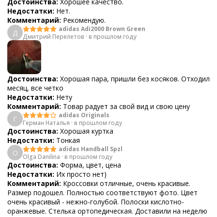
Достоинства:
Хорошее качество.
Недостатки:
Нет.
Комментарий:
Рекомендую.
adidas Adi2000 Brown Green
Д
Дмитрий Перелетов
·
в прошлом году
Достоинства:
Хорошая пара, пришли без косяков. Отходил
месяц, все четко
Недостатки:
Нету
Комментарий:
Товар радует за свой вид и свою цену
adidas Originals
Г
Герман Наталья
·
в прошлом году
Достоинства:
Хорошая куртка
Недостатки:
Тонкая
adidas Handball Spzl
O
Olga Danilina
·
в прошлом году
Достоинства:
Форма, цвет, цена
Недостатки:
Их просто нет)
Комментарий:
Кроссовки отличные, очень красивые.
Размер подошел. Полностью соответствуют фото. Цвет
очень красивый - нежно-голубой. Полоски кислотно-
оранжевые. Стелька ортопедическая. Доставили на неделю