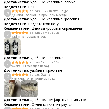
Достоинства:
Удобные, красивые, легкие
Недостатки:
Нет
adidas SL 72 Brown Beige
Д
Даниил Сафонов
·
в прошлом месяце
Достоинства:
Удобные ,красивые кросовки
Недостатки:
Недостатков нету
Комментарий:
Цена за кросовки оправданная
adidas Campus 00s
V
Vadim
·
в прошлом году
Достоинства:
Удобные , красивые
adidas Campus 00s
v
vwetta
·
11 месяцев назад
Достоинства:
удобные, красивые
adidas Ozelia
И
Имя скрыто
·
в прошлом году
Достоинства:
Удобные, комфортные, стильные
Комментарий:
Очень мягкие, не рвутся
adidas Campus 00s