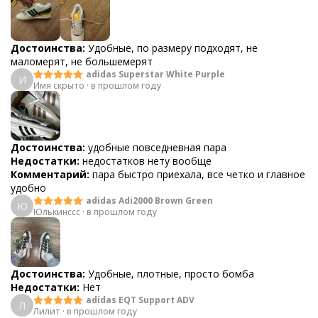
Достоинства:
Удобные, по размеру подходят, не
маломерят, не большемерят
adidas Superstar White Purple
И
Имя скрыто
·
в прошлом году
Достоинства:
удобные повседневная пара
Недостатки:
недостатков нету вообще
Комментарий:
пара быстро приехала, все четко и главное
удобно
adidas Adi2000 Brown Green
Ю
Юлькинссс
·
в прошлом году
Достоинства:
Удобные, плотные, просто бомба
Недостатки:
Нет
adidas EQT Support ADV
Л
Лилит
·
в прошлом году