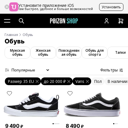
Установите приложение iOS
Установить
Там быстрее, удобнее и больше возможностей
Главная
Обувь
Обувь
Мужская
Женская
Повседневн
Обувь для
Тапки
обувь
обувь
ая обувь
спорта
Фильтры
Размер 35 EU
до
20 000 ₽
Vans
Пол
В наличии
9 490
8 490
₽
₽