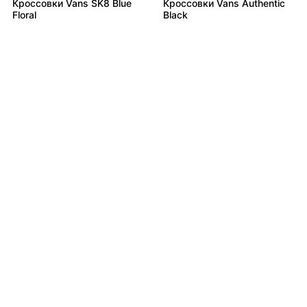
Кроссовки Vans SK8 Blue
Кроссовки Vans Authentic
Floral
Black
16 490
7 990
₽
₽
Кроссовки Vans Knu-Skool
Кроссовки Vans Old Skool
SWAG
Nick Michel Brown
Не нашли товар?
6 990
₽
Байер найдёт всё
Кроссовки Vans SK8 Low
Green White
Подробнее