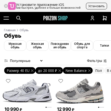
Установите приложение iOS
Установить
Там быстрее, удобнее и больше возможностей
Главная
Обувь
Обувь
Мужская
Женская
Повседневн
Обувь для
Тапки
обувь
обувь
ая обувь
спорта
Фильтры
Размер 40 EU
до
20 000 ₽
New Balance
Пол
В 
10 990
12 990
₽
₽