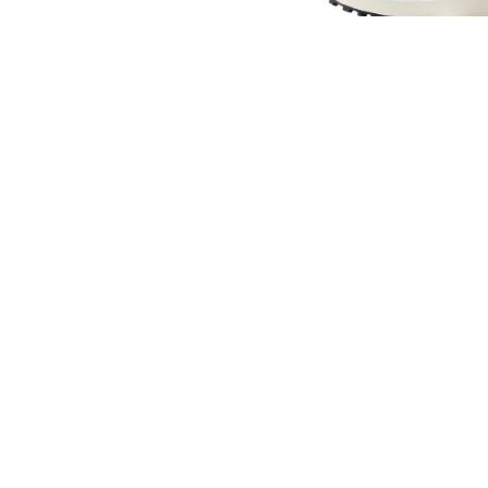
14 490
₽
Кроссовки New Bala
Blue White
9 490
₽
Кроссовки New Balan
WMNS