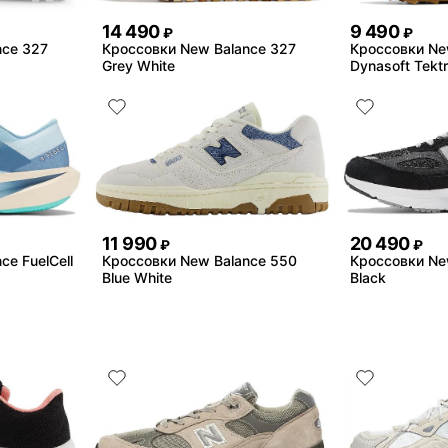
14 490
9 490
₽
₽
nce 327
Кроссовки New Balance 327
Кроссовки Ne
Grey White
Dynasoft Tektr
11 990
20 490
₽
₽
e FuelCell
Кроссовки New Balance 550
Кроссовки Ne
Blue White
Black