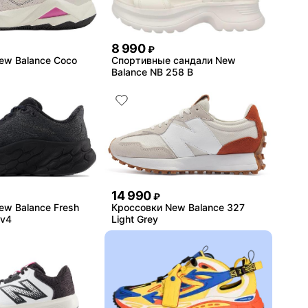
8 990
₽
ew Balance Coco
Спортивные сандали New
Balance NB 258 B
14 990
₽
ew Balance Fresh
Кроссовки New Balance 327
 v4
Light Grey