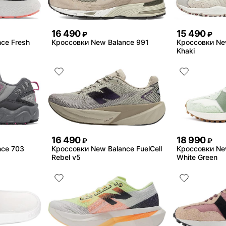
16 490
15 490
₽
₽
ce Fresh
Кроссовки New Balance 991
Кроссовки Ne
Khaki
16 490
18 990
₽
₽
nce 703
Кроссовки New Balance FuelCell
Кроссовки Ne
Rebel v5
White Green