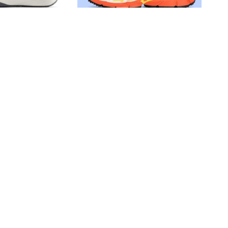
Не нашли товар?
ew Balance NB 696
Байер найдёт всё
Подробнее
12 990
₽
ew Balance NB 996
Кроссовки New Balance FuelCell
Rebel v5