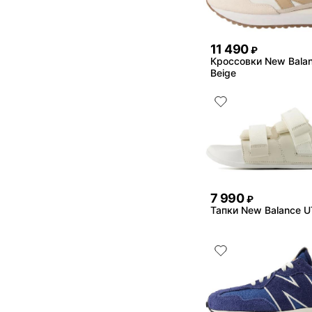
11 490
₽
Кроссовки New Bala
Beige
7 990
₽
Тапки New Balance 