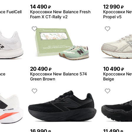
14 490
12 990
₽
₽
e FuelCell
Кроссовки New Balance Fresh
Кроссовки New
Foam X CT-Rally v2
Propel v5
20 490
10 490
₽
₽
nce
Кроссовки New Balance 574
Кроссовки Ne
Green Brown
Beige
16 990
11 490
₽
₽