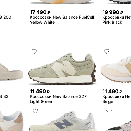
17 490
19 990
₽
₽
B 200
Кроссовки New Balance FuelCell
Кроссовки Ne
Yellow White
Pink Black
11 490
11 490
₽
₽
B 33
Кроссовки New Balance 327
Кроссовки Ne
Light Green
Beige