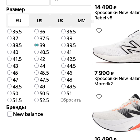
14 490
₽
Размер
Кроссовки New Balanc
Rebel v5
EU
US
UK
MM
35.5
36
36.5
37
37.5
38
38.5
39
39.5
40
40.5
41
41.5
42
42.5
43
44
44.5
45
45.5
46
7 990
₽
Кроссовки New Bala
47
47.5
48
Mprorlk2
48.5
49
49.5
50
50.5
51
51.5
52.5
Сбросить
Бренды
New balance
16 490
₽