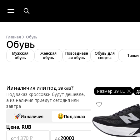
Главная
Обувь
Обувь
Мужская
Женская
Повседневн
Обувь для
Тапки
обувь
обувь
ая обувь
спорта
Из наличия или под заказ?
Размер 39 EU
д
Под заказ кроссовки будут дешевле,
а из наличия приедут сегодня или
завтра
Из наличия
Под заказ
Цена, RUB
от
до