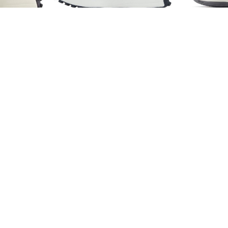
10 990
12 990
₽
₽
nce 327
Кроссовки New Balance 327
Кроссовки N
Black Grey
10 990
10 490
₽
₽
ce Tektrel
Кроссовки New Balance Fresh
Кроссовки N
Foam X 880v15 Black