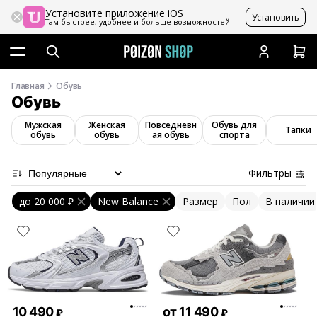
Установите приложение iOS
Установить
Там быстрее, удобнее и больше возможностей
Главная
Обувь
Обувь
Мужская
Женская
Повседневн
Обувь для
Тапки
обувь
обувь
ая обувь
спорта
Фильтры
до
20 000 ₽
New Balance
Размер
Пол
В наличии
10 490
от
11 490
₽
₽