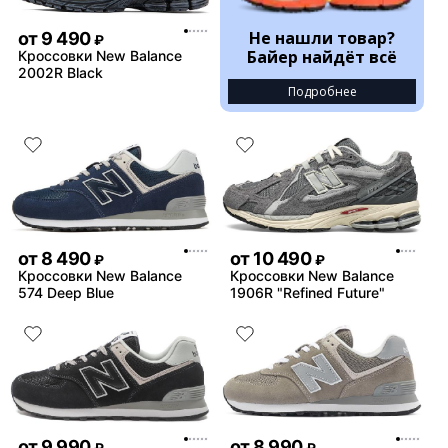
Не нашли товар?
от
9 490
₽
Байер найдёт всё
Кроссовки New Balance
2002R Black
Подробнее
от
8 490
от
10 490
₽
₽
Кроссовки New Balance
Кроссовки New Balance
574 Deep Blue
1906R "Refined Future"
от
9 990
от
8 990