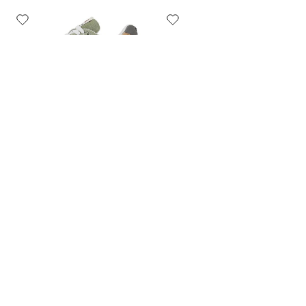
от
18 990
от
10 990
₽
₽
Кроссовки New Balance
Кроссовки New Balance
998 Olive香
550 White Blue
Не нашли товар?
10 490
₽
Байер найдёт всё
Кроссовки New Balance
574 Black Grey
Подробнее