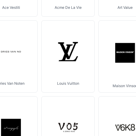
Ace Vestiti
Acme De La Vie
Art Value
ries Van Noten
Louis Vuitton
Maison Vinso