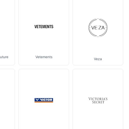
uture
Vetements
Veza