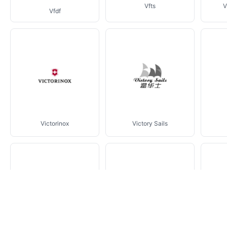
Vfts
V
Vfdf
Victorinox
Victory Sails