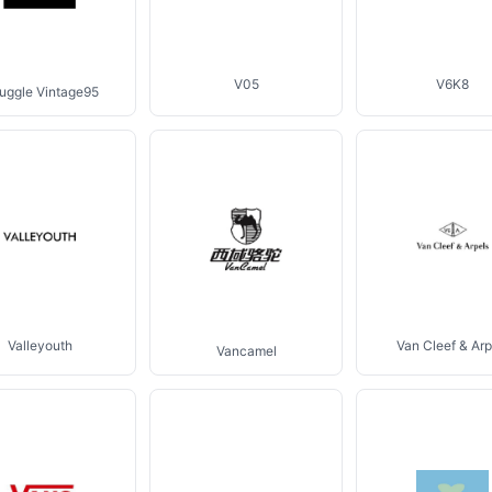
V05
V6K8
ruggle Vintage95
Valleyouth
Van Cleef & Arp
Vancamel