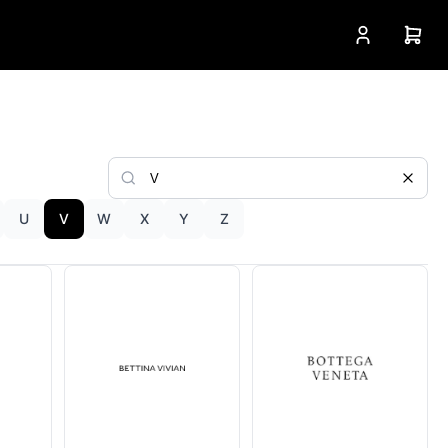
U
V
W
X
Y
Z