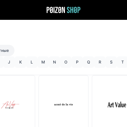
тные
J
K
L
M
N
O
P
Q
R
S
T