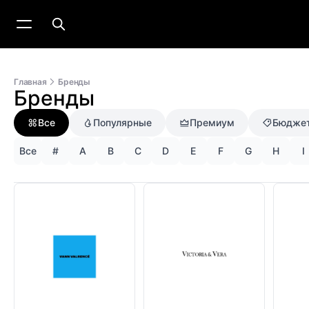
Главная
Бренды
Бренды
Все
Популярные
Премиум
Бюдже
Все
#
A
B
C
D
E
F
G
H
I